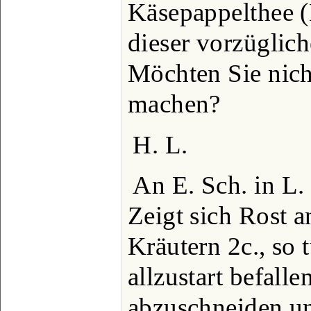
Käsepappelthee (
dieser vorzüglich
Möchten Sie nich
machen?
H. L.
An E. Sch. in L.
Zeigt sich Rost a
Kräutern 2c., so 
allzustart befall
abzuschneiden un