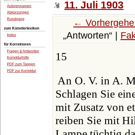
11. Juli 1903
Autorennamen
Abkürzungen
Rundgang
← Vorhergehe
zum Künstlerlexikon
Antworten
|
Fak
Index
für Korrektoren
Fragen & Antworten
15
Korrekturhilfe
PDF zum Taggen
PDF zur Korrektur
An O. V. in A. 
Schlagen Sie ein
mit Zusatz von e
reiben Sie mit Hi
Lampe tüchtig da