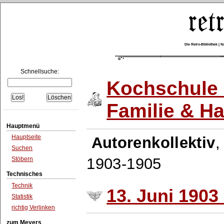
Die Retro-Bibliothek |
Schnellsuche:
Kochschule 
Familie & H
Hauptmenü
Hauptseite
Autorenkollektiv
Suchen
1903-1905
Stöbern
Technisches
Technik
13. Juni 1903 
Statistik
richtig Verlinken
zum Meyers