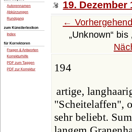
19. Dezember 
Autorennamen
Abkürzungen
Rundgang
← Vorhergehend
zum Künstlerlexikon
Unknown
bis
Index
für Korrektoren
Näc
Fragen & Antworten
Korrekturhilfe
PDF zum Taggen
194
PDF zur Korrektur
artige, langhaari
"Scheitelaffen",
sehr beliebt. Su
langem Granenha