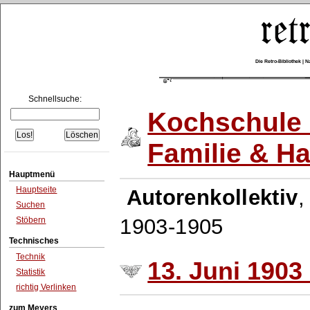
Die Retro-Bibliothek |
Schnellsuche:
Kochschule 
Familie & H
Hauptmenü
Hauptseite
Autorenkollektiv
Suchen
1903-1905
Stöbern
Technisches
Technik
13. Juni 1903 
Statistik
richtig Verlinken
zum Meyers