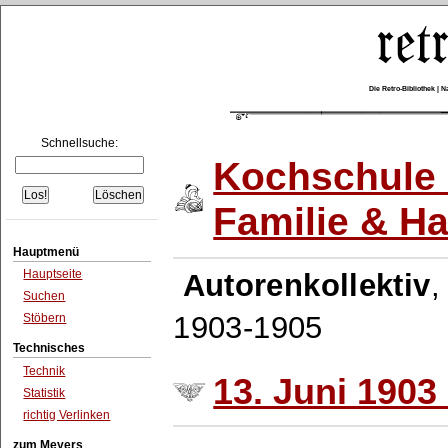
Die Retro-Bibliothek |
Schnellsuche:
Kochschule 
Familie & H
Hauptmenü
Hauptseite
Autorenkollektiv
Suchen
1903-1905
Stöbern
Technisches
Technik
13. Juni 1903 
Statistik
richtig Verlinken
zum Meyers