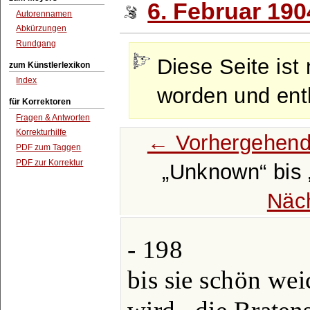
6. Februar 190
Autorennamen
Abkürzungen
Rundgang
Diese Seite ist 
zum Künstlerlexikon
Index
worden und enth
für Korrektoren
Fragen & Antworten
Korrekturhilfe
← Vorhergehend
PDF zum Taggen
PDF zur Korrektur
Unknown
bis
Näc
- 198
bis sie schön we