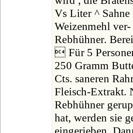
wird , die Braten
Vs Liter ^ Sahne 
Weizenmehl ver- 
Rebhühner. Berei
 Für 5 Personen
250 Gramm Butter
Cts. saneren Rah
Fleisch-Extrakt.
Rebhühner geru
hat, werden sie g
eingerieben. Dann