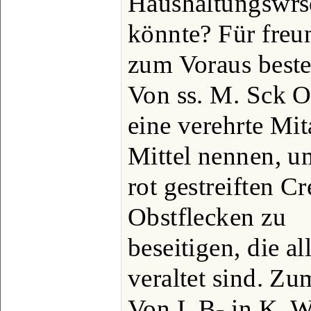
Haushaltungswrs
könnte? Für freu
zum Voraus beste
Von ss. M. Sck O
eine verehrte Mi
Mittel nennen, u
rot gestreiften 
Obstflecken zu
beseitigen, die a
veraltet sind. Z
Von I. B- in K. 