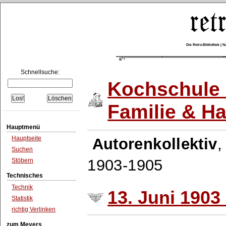
Die Retro-Bibliothek |
Schnellsuche:
Kochschule 
Familie & H
Hauptmenü
Hauptseite
Autorenkollektiv
Suchen
1903-1905
Stöbern
Technisches
Technik
13. Juni 1903 
Statistik
richtig Verlinken
zum Meyers