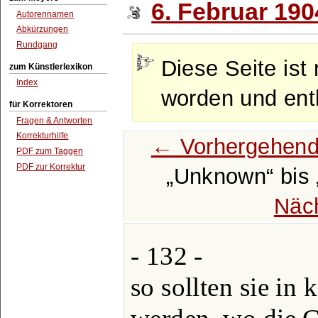
6. Februar 190
Autorennamen
Abkürzungen
Rundgang
Diese Seite ist 
zum Künstlerlexikon
Index
worden und enth
für Korrektoren
Fragen & Antworten
Korrekturhilfe
← Vorhergehend
PDF zum Taggen
PDF zur Korrektur
Unknown
bis
Näc
- 132 -
so sollten sie in