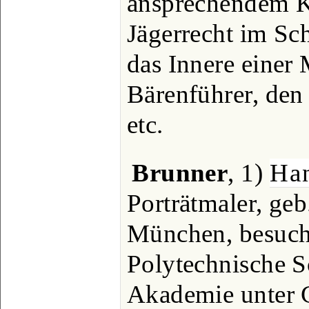
ansprechendem K
Jägerrecht im Sc
das Innere einer
Bärenführer, den 
etc.
Brunner
, 1)
Ha
Porträtmaler, ge
München, besucht
Polytechnische S
Akademie unter C