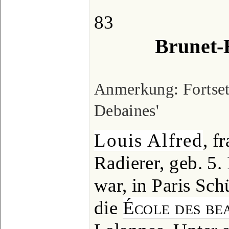
83
Brunet-
Anmerkung: Fortsetz
Debaines'
Louis Alfred
, f
Radierer, geb. 5
war, in Paris Sch
die
École des be