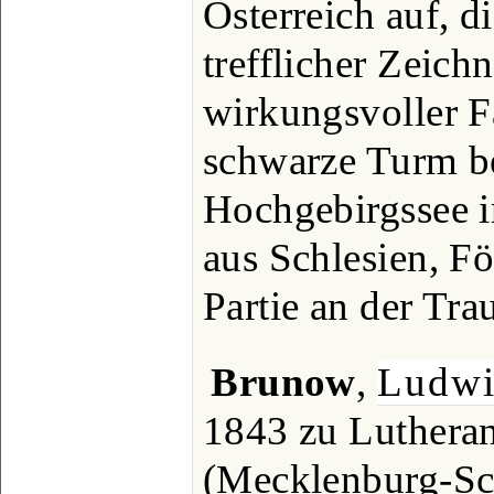
Österreich auf, d
trefflicher Zeich
wirkungsvoller Fa
schwarze Turm b
Hochgebirgssee i
aus Schlesien, F
Partie an der Tra
Brunow
,
Ludw
1843 zu Luthera
(Mecklenburg-Sch