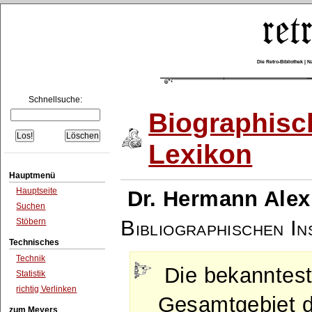
Die Retro-Bibliothek |
Schnellsuche:
Biographisc
Lexikon
Hauptmenü
Hauptseite
Dr. Hermann Alex
Suchen
Bibliographischen Ins
Stöbern
Technisches
Technik
Die bekanntes
Statistik
richtig Verlinken
Gesamtgebiet d
zum Meyers