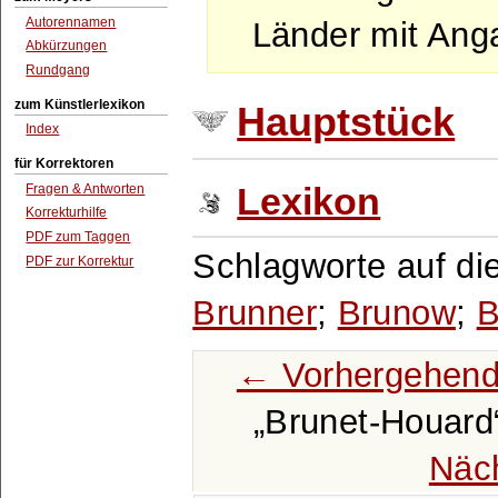
Autorennamen
Länder mit Ang
Abkürzungen
Rundgang
zum Künstlerlexikon
Hauptstück
Index
für Korrektoren
Fragen & Antworten
Lexikon
Korrekturhilfe
PDF zum Taggen
Schlagworte auf di
PDF zur Korrektur
Brunner
;
Brunow
;
B
← Vorhergehend
Brunet-Houard
Näc