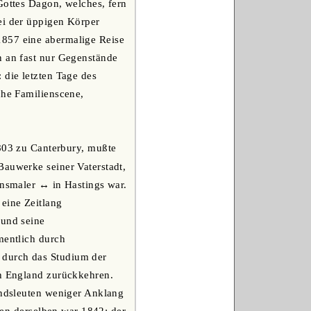
Gottes Dagon, welches, fern
ei der üppigen Körper
1857 eine abermalige Reise
n an fast nur Gegenstände
 die letzten Tage des
che Familienscene,
1803 zu Canterbury, mußte
Bauwerke seiner Vaterstadt,
onsmaler ↔ in Hastings war.
eine Zeitlang
 und seine
mentlich durch
 durch das Studium der
ch England zurückkehren.
Landsleuten weniger Anklang
sten derselben war 1842: der