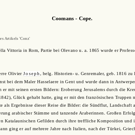
Coomans - Cope.
s Artikels 'Conz'
lla Vittoria in Rom, Partie bei Olevano u. a. 1865 wurde er Profess
ierre Olivier
Joseph
, belg. Historien- u. Genremaler, geb. 1816 zu B
st bei dem Maler Hasselaere in Gent und wurde dann in Antwerpe
er mit seinen ersten Bildern: Eroberung Jerusalems durch die Kre
1842), Glück gehabt hatte, ging er mit den französischen Truppen n
e als Ergebnisse dieser Reise die Bilder: die Sündflut, Landschaft 
rung arabischer Stämme und tanzende Araberinnen. Großen Erfolg
en Katalaunischen Gefilden durch ihre treffliche Komposition und ih
Dann ging er auf mehrere Jahre nach Italien, nach der Türkei, Gri