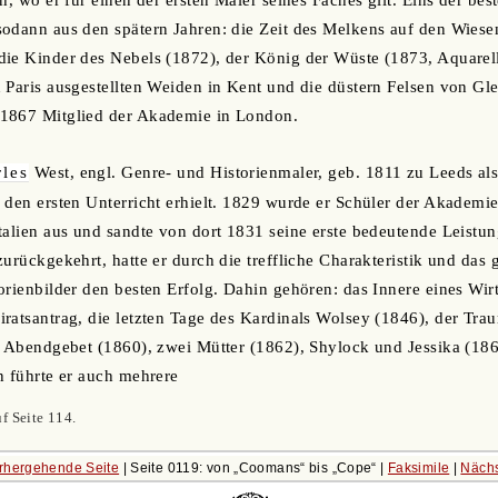
odann aus den spätern Jahren: die Zeit des Melkens auf den Wiese
die Kinder des Nebels (1872), der König der Wüste (1873, Aquarel
 Paris ausgestellten Weiden in Kent und die düstern Felsen von Gl
1867 Mitglied der Akademie in London.
les
West, engl. Genre- und Historienmaler, geb. 1811 zu Leeds al
 den ersten Unterricht erhielt. 1829 wurde er Schüler der Akademie
talien aus und sandte von dort 1831 seine erste bedeutende Leistung
urückgekehrt, hatte er durch die treffliche Charakteristik und das 
rienbilder den besten Erfolg. Dahin gehören: das Innere eines Wirts
ratsantrag, die letzten Tage des Kardinals Wolsey (1846), der Tra
), Abendgebet (1860), zwei Mütter (1862), Shylock und Jessika (1
n führte er auch mehrere
f Seite 114.
rhergehende Seite
| Seite 0119: von
Coomans
bis
Cope
|
Faksimile
|
Nächs