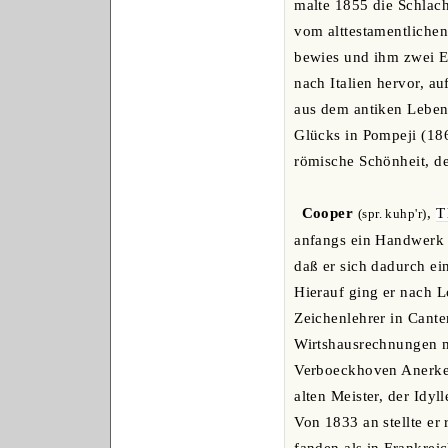
malte 1855 die Schlach
vom alttestamentlichen
bewies und ihm zwei E
nach Italien hervor, a
aus dem antiken Leben 
Glücks in Pompeji (186
römische Schönheit, de
Cooper
,
T
(spr. kuhp'r)
anfangs ein Handwerk e
daß er sich dadurch ei
Hierauf ging er nach L
Zeichenlehrer in Cante
Wirtshausrechnungen mi
Verboeckhoven Anerken
alten Meister, der Idy
Von 1833 an stellte er
fanden als in Frankreic