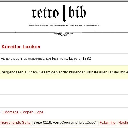
Die Retro-Bibliothek | Nachschlagewerke zum Ende des 19. Jahrhunderts
 Künstler-Lexikon
,
Verlag des Bibliographischen Instituts, Leipzig
,
1882
 Zeitgenossen auf dem Gesamtgebiet der bildenden Künste aller Länder mit 
e:
Coomans
;
Cooper
;
Cope
rhergehende Seite
| Seite 0119: von
Coomans
bis
Cope
|
Faksimile
|
Nächs