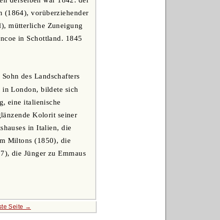
n (1864), vorüberziehender
l), mütterliche Zuneigung
encoe in Schottland. 1845
s Sohn des Landschafters
 in London, bildete sich
, eine italienische
glänzende Kolorit seiner
hauses in Italien, die
um Miltons (1850), die
867), die Jünger zu Emmaus
te Seite →