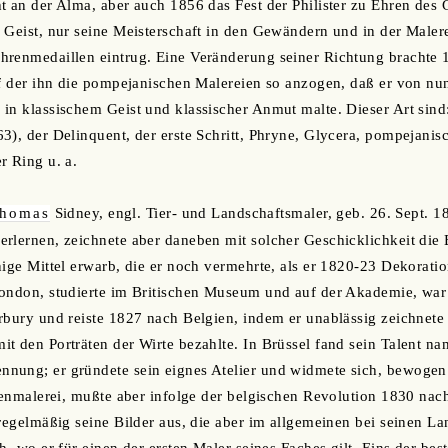
t an der Alma, aber auch 1856 das Fest der Philister zu Ehren des 
 Geist, nur seine Meisterschaft in den Gewändern und in der Maler
hrenmedaillen eintrug. Eine Veränderung seiner Richtung brachte 
uf der ihn die pompejanischen Malereien so anzogen, daß er von nu
in klassischem Geist und klassischer Anmut malte. Dieser Art sind:
3), der Delinquent, der erste Schritt, Phryne, Glycera, pompejanis
r Ring u. a.
homas
Sidney, engl. Tier- und Landschaftsmaler, geb. 26. Sept. 
rlernen, zeichnete aber daneben mit solcher Geschicklichkeit die 
nige Mittel erwarb, die er noch vermehrte, als er 1820-23 Dekorati
ondon, studierte im Britischen Museum und auf der Akademie, war 
rbury und reiste 1827 nach Belgien, indem er unablässig zeichnete
t den Porträten der Wirte bezahlte. In Brüssel fand sein Talent na
nung; er gründete sein eignes Atelier und widmete sich, bewogen
llenmalerei, mußte aber infolge der belgischen Revolution 1830 na
 regelmäßig seine Bilder aus, die aber im allgemeinen bei seinen 
h, wo er für einen der ersten Maler seines Faches gilt. Eins der be