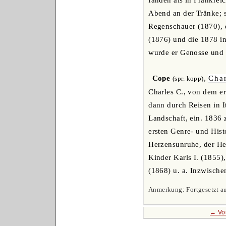
Abend an der Tränke; s
Regenschauer (1870), 
(1876) und die 1878 in
wurde er Genosse und 
Cope
,
Char
(spr. kopp)
Charles C., von dem er
dann durch Reisen in I
Landschaft, ein. 1836 z
ersten Genre- und Histo
Herzensunruhe, der Hei
Kinder Karls I. (1855
(1868) u. a. Inzwische
Anmerkung: Fortgesetzt au
← Vo