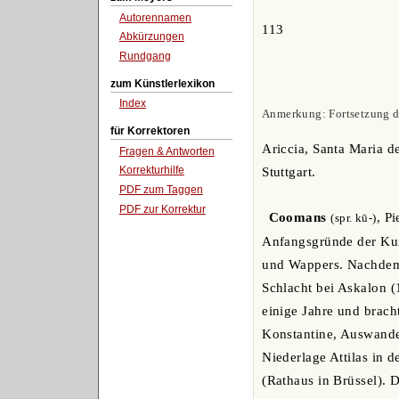
Autorennamen
113
Abkürzungen
Rundgang
zum Künstlerlexikon
Index
Anmerkung: Fortsetzung de
für Korrektoren
Ariccia, Santa Maria de
Fragen & Antworten
Korrekturhilfe
Stuttgart.
PDF zum Taggen
PDF zur Korrektur
Coomans
, P
(spr. kū-)
Anfangsgründe der Kun
und Wappers. Nachdem 
Schlacht bei Askalon (
einige Jahre und bracht
Konstantine, Auswande
Niederlage Attilas in d
(Rathaus in Brüssel). 