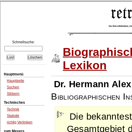
Die Retro-Bibliothek |
Schnellsuche:
Biographisc
Lexikon
Hauptmenü
Hauptseite
Dr. Hermann Alex
Suchen
Bibliographischen Ins
Stöbern
Technisches
Technik
Die bekanntes
Statistik
richtig Verlinken
Gesamtgebiet d
zum Meyers