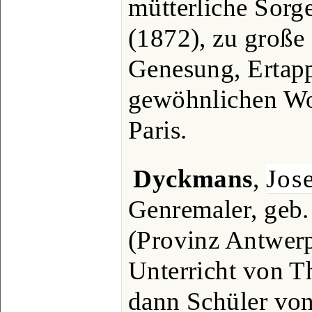
mütterliche Sorg
(1872), zu große
Genesung, Ertappt
gewöhnlichen Wo
Paris.
Dyckmans
,
Jos
Genremaler, geb.
(Provinz Antwerpe
Unterricht von 
dann Schüler vo