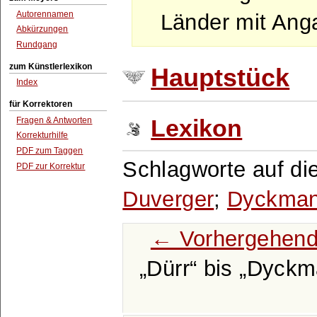
Autorennamen
Länder mit Ang
Abkürzungen
Rundgang
zum Künstlerlexikon
Hauptstück
Index
für Korrektoren
Fragen & Antworten
Lexikon
Korrekturhilfe
PDF zum Taggen
Schlagworte auf di
PDF zur Korrektur
Duverger
;
Dyckma
← Vorhergehend
Dürr
bis
Dyckm