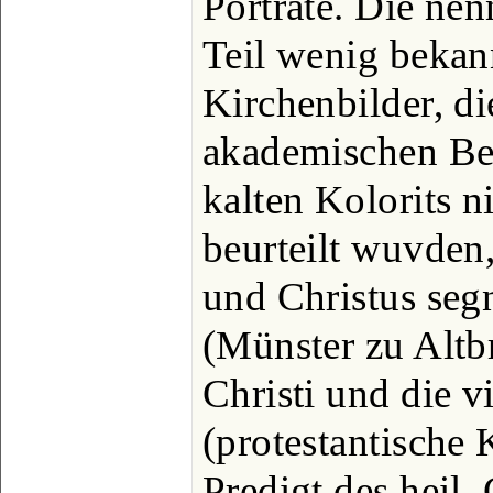
Porträte. Die ne
Teil wenig beka
Kirchenbilder, d
akademischen Be
kalten Kolorits n
beurteilt wuvden,
und Christus seg
(Münster zu Altb
Christi und die v
(protestantische K
Predigt des heil