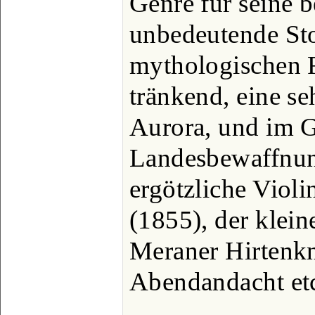
Genre für seine b
unbedeutende Sto
mythologischen 
tränkend, eine se
Aurora, und im G
Landesbewaffnun
ergötzliche Violi
(1855), der klein
Meraner Hirtenkn
Abendandacht et