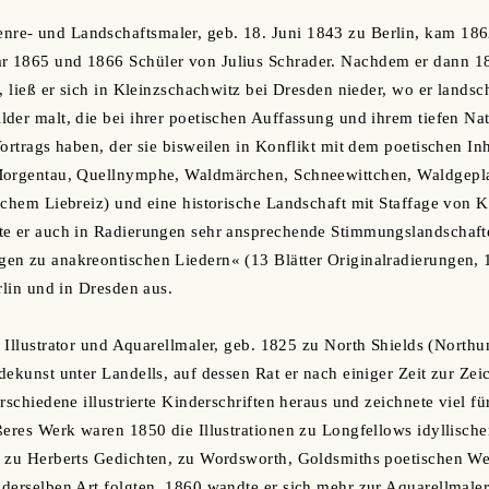
enre- und Landschaftsmaler, geb. 18. Juni 1843 zu Berlin, kam 1862
 1865 und 1866 Schüler von Julius Schrader. Nachdem er dann 1
, ließ er sich in Kleinzschachwitz bei Dresden nieder, wo er landsc
der malt, die bei ihrer poetischen Auffassung und ihrem tiefen Na
Vortrags haben, der sie bisweilen in Konflikt mit dem poetischen In
Morgentau, Quellnymphe, Waldmärchen, Schneewittchen, Waldgeplau
schem Liebreiz) und eine historische Landschaft mit Staffage von
te er auch in Radierungen sehr ansprechende Stimmungslandschafte
en zu anakreontischen Liedern« (13 Blätter Originalradierungen, 
rlin und in Dresden aus.
. Illustrator und Aquarellmaler, geb. 1825 zu North Shields (North
dekunst unter Landells, auf dessen Rat er nach einiger Zeit zur Ze
rschiedene illustrierte Kinderschriften heraus und zeichnete viel fü
ößeres Werk waren 1850 die Illustrationen zu Longfellows idyllisc
r zu Herberts Gedichten, zu Wordsworth, Goldsmiths poetischen We
derselben Art folgten. 1860 wandte er sich mehr zur Aquarellmalere