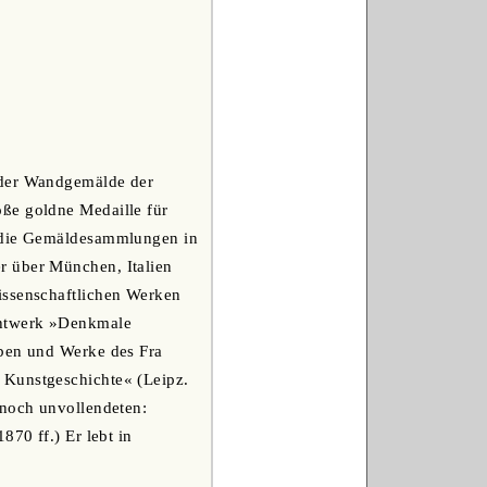
 der Wandgemälde der
oße goldne Medaille für
f die Gemäldesammlungen in
r über München, Italien
issenschaftlichen Werken
achtwerk »Denkmale
eben und Werke des Fra
 Kunstgeschichte« (Leipz.
 noch unvollendeten:
870 ff.) Er lebt in