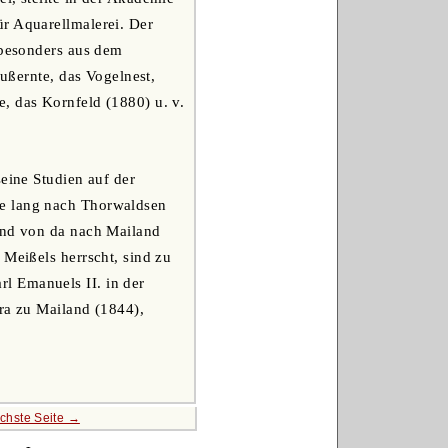
ür Aquarellmalerei. Der
 besonders aus dem
Nußernte, das Vogelnest,
, das Kornfeld (1880) u. v.
seine Studien auf der
re lang nach Thorwaldsen
 und von da nach Mailand
 Meißels herrscht, sind zu
l Emanuels II. in der
era zu Mailand (1844),
chste Seite →