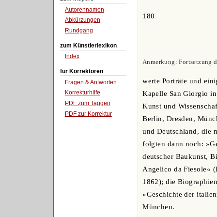
Autorennamen
180
Abkürzungen
Rundgang
zum Künstlerlexikon
Index
Anmerkung: Fortsetzung des
für Korrektoren
werte Porträte und ei
Fragen & Antworten
Korrekturhilfe
Kapelle San Giorgio i
PDF zum Taggen
Kunst und Wissenschaf
PDF zur Korrektur
Berlin, Dresden, Münc
und Deutschland, die m
folgten dann noch: »G
deutscher Baukunst, Bi
Angelico da Fiesole« 
1862); die Biographien
»Geschichte der italie
München.