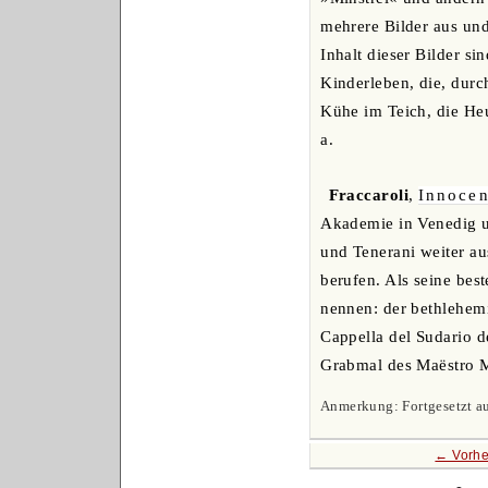
mehrere Bilder aus und
Inhalt dieser Bilder s
Kinderleben, die, durch
Kühe im Teich, die Heu
a.
Fraccaroli
,
Innoce
Akademie in Venedig u
und Tenerani weiter au
berufen. Als seine bes
nennen: der bethlehem
Cappella del Sudario d
Grabmal des Maëstro Ma
Anmerkung: Fortgesetzt au
← Vorhe