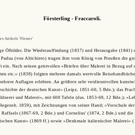
Försterling - Fraccaroli.
 Artikels 'Förster'
nige Ölbilder. Die Wiederauffindung (1837) und Herausgabe (1841)
n Padua (von Altichiero) trugen ihm vom König von Preußen die gr
t ein. Nach seinen geistvollen »Briefen über Malerei in Bezug au
hen etc.« (1838) folgten mehrere damals wertvolle Reisehandbüche
ehrere Auflagen erlebten. An größern sehr verdienstvollen kunstw
eschichte der deutschen Kunst« (Leipz. 1851-60, 5 Bde.); das Pr
ldnerei und Malerei«, mit 600 Tafeln (das. 1853-69, 12 Bde.); »L
(Regensb. 1859), mit Zeichnungen von seiner Hand; »Vorschule der
 Raffaels (1867-69, 2 Bde.) und Cornelius' (1874, 2 Bde.) und die
nischen Kunst« (1869 ff.) sowie »Denkmale italienischer Malerei« (1