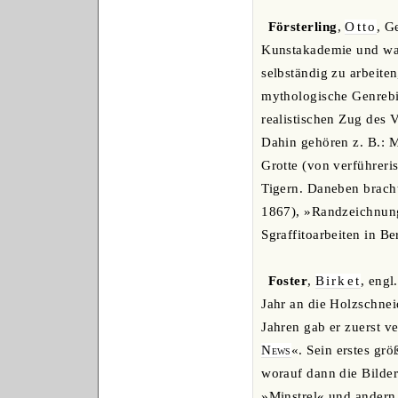
Försterling
,
Otto
, G
Kunstakademie und war
selbständig zu arbeiten
mythologische Genrebil
realistischen Zug des 
Dahin gehören z. B.: 
Grotte (von verführeri
Tigern. Daneben brach
1867), »Randzeichnung
Sgraffitoarbeiten in Be
Foster
,
Birket
, engl
Jahr an die Holzschnei
Jahren gab er zuerst ve
News
«. Sein erstes gr
worauf dann die Bilde
»Minstrel« und andern 