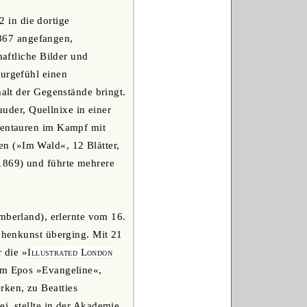
 in die dortige
867 angefangen,
haftliche Bilder und
turgefühl einen
halt der Gegenstände bringt.
der, Quellnixe in einer
 Kentauren im Kampf mit
n (»Im Wald«, 12 Blätter,
1869) und führte mehrere
umberland), erlernte vom 16.
ichenkunst überging. Mit 21
r die »
Illustrated London
hem Epos »Evangeline«,
rken, zu Beatties
i, stellte in der Akademie