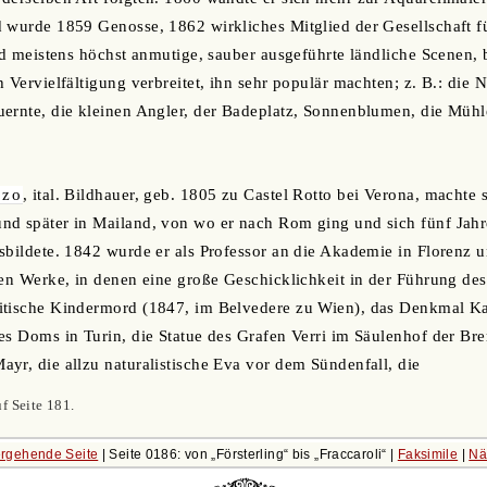
 wurde 1859 Genosse, 1862 wirkliches Mitglied der Gesellschaft f
ind meistens höchst anmutige, sauber ausgeführte ländliche Scenen,
 Vervielfältigung verbreitet, ihn sehr populär machten; z. B.: die 
ernte, die kleinen Angler, der Badeplatz, Sonnenblumen, die Mühle
nzo
, ital. Bildhauer, geb. 1805 zu Castel Rotto bei Verona, machte 
nd später in Mailand, von wo er nach Rom ging und sich fünf Jah
sbildete. 1842 wurde er als Professor an die Akademie in Florenz
ten Werke, in denen eine große Geschicklichkeit in der Führung des
itische Kindermord (1847, im Belvedere zu Wien), das Denkmal Kar
es Doms in Turin, die Statue des Grafen Verri im Säulenhof der Br
yr, die allzu naturalistische Eva vor dem Sündenfall, die
f Seite 181.
rgehende Seite
| Seite 0186: von
Försterling
bis
Fraccaroli
|
Faksimile
|
Nä