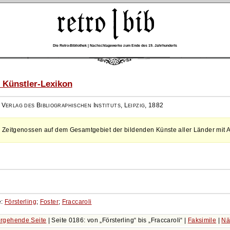
Die Retro-Bibliothek | Nachschlagewerke zum Ende des 19. Jahrhunderts
 Künstler-Lexikon
,
Verlag des Bibliographischen Instituts, Leipzig
,
1882
 Zeitgenossen auf dem Gesamtgebiet der bildenden Künste aller Länder mit 
e:
Försterling
;
Foster
;
Fraccaroli
rgehende Seite
| Seite 0186: von
Försterling
bis
Fraccaroli
|
Faksimile
|
Nä