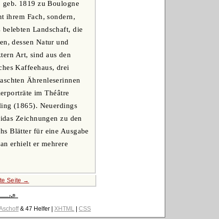
r, geb. 1819 zu Boulogne
ht ihrem Fach, sondern,
 belebten Landschaft, die
ien, dessen Natur und
ztern Art, sind aus den
ches Kaffeehaus, drei
raschten Ährenleserinnen
rporträte im Théâtre
hling (1865). Neuerdings
 Bidas Zeichnungen zu den
hs Blätter für eine Ausgabe
an erhielt er mehrere
te Seite →
 Aschoff
& 47 Helfer |
XHTML
|
CSS