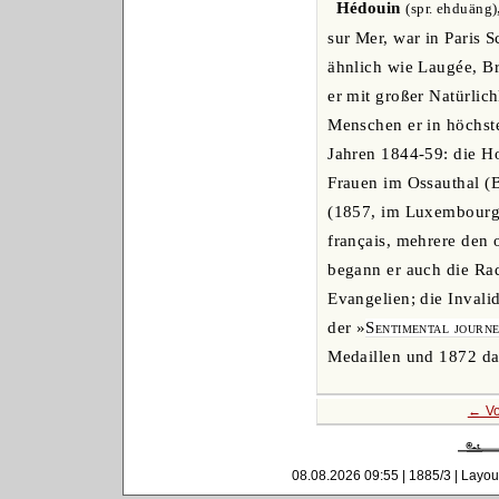
Hédouin
(spr. ehduäng)
sur Mer, war in Paris 
ähnlich wie Laugée, Br
er mit großer Natürlic
Menschen er in höchster
Jahren 1844-59: die Ho
Frauen im Ossauthal (B
(1857, im Luxembourg)
français, mehrere den 
begann er auch die Rad
Evangelien; die Invali
der »
Sentimental journ
Medaillen und 1872 das
← Vo
08.08.2026 09:55 | 1885/3 | Layou