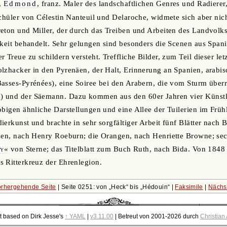
,
Edmond
, franz. Maler des landschaftlichen Genres und Radiere
Schüler von Célestin Nanteuil und Delaroche, widmete sich aber nic
eton und Miller, der durch das Treiben und Arbeiten des Landvolks
hkeit behandelt. Sehr gelungen sind besonders die Scenen aus Span
 Treue zu schildern versteht. Treffliche Bilder, zum Teil dieser let
lzhacker in den Pyrenäen, der Halt, Erinnerung an Spanien, arabis
asses-Pyrénées), eine Soiree bei den Arabern, die vom Sturm über
 und der Säemann. Dazu kommen aus den 60er Jahren vier Künstle
obigen ähnliche Darstellungen und eine Allee der Tuilerien im Frü
ierkunst und brachte in sehr sorgfältiger Arbeit fünf Blätter nach
den, nach Henry Roeburn; die Orangen, nach Henriette Browne; sec
ey
« von Sterne; das Titelblatt zum Buch Ruth, nach Bida. Von 1848 
 Ritterkreuz der Ehrenlegion.
rhergehende Seite
| Seite 0251: von
Heck
bis
Hédouin
|
Faksimile
|
Nächs
t based on Dirk Jesse's
↑ YAML
|
v3.11.00
| Betreut von 2001-2026 durch
Christian