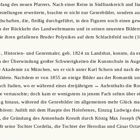
fang des neuen Pfarrers. Nach einer Reise in Südfrankreich und Ita
ellungen erweiterte, brachte er nicht nur Genrebilder, sondern auc
schaften, die, fleißig durchgeführt, in den Figuren noch einen gew
in der Rückkehr des Landwehrmanns und in seinen neuesten Bildern
e ihren gefallenen Bruder Polynikes auf dem Schlachtfeld sucht (1
n
, Historien- und Genremaler, geb. 1824 zu Landshut, konnte, da e
ch der Überwindung großer Schwierigkeiten die Kunstschule in Aug
ie Akademie zu München, wo er sich unter Karl Schorn und nach de
sbildete. Nachdem er von 1855 an einige Bilder aus der Romantik 
nach Italien, wo er während eines dreijährigen ↔ Aufenthalts die Ro
e vertauschte; doch kam er wenigstens in jenem Fach selten über ei
ung hinaus, während die Genrebilder im allgemeinen mehr Glück ma
gehören: Judith mit dem Haupte des Holofernes, Einzug Ludwigs de
l, die Gründung des Armenbads Kreuth durch König Max Joseph (
t seine Tochter Cordelia, die Tochter der Herodias und Cäsar Octa