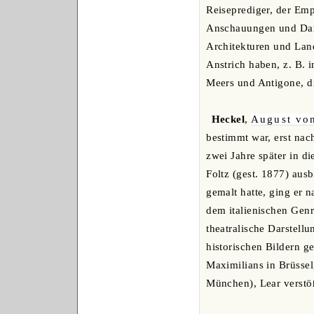
Reiseprediger, der Emp
Anschauungen und Darst
Architekturen und Land
Anstrich haben, z. B. 
Meers und Antigone, di
Heckel
,
August vo
bestimmt war, erst na
zwei Jahre später in d
Foltz (gest. 1877) au
gemalt hatte, ging er 
dem italienischen Genr
theatralische Darstell
historischen Bildern 
Maximilians in Brüsse
München), Lear verstöß