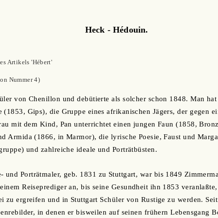
Heck - Hédouin.
s Artikels 'Hébert'
von Nummer 4)
üler von Chenillon und debütierte als solcher schon 1848. Man hat 
 (1853, Gips), die Gruppe eines afrikanischen Jägers, der gegen ei
frau mit dem Kind, Pan unterrichtet einen jungen Faun (1858, Bro
nd Armida (1866, in Marmor), die lyrische Poesie, Faust und Margar
sgruppe) und zahlreiche ideale und Porträtbüsten.
e- und Porträtmaler, geb. 1831 zu Stuttgart, war bis 1849 Zimmerm
 einem Reiseprediger an, bis seine Gesundheit ihn 1853 veranlaßte,
i zu ergreifen und in Stuttgart Schüler von Rustige zu werden. Sei
Genrebilder, in denen er bisweilen auf seinen frühern Lebensgang B