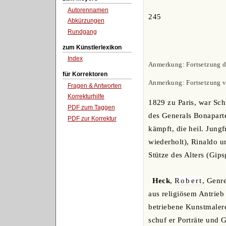
Autorennamen
245
Abkürzungen
Rundgang
zum Künstlerlexikon
Index
Anmerkung: Fortsetzung de
für Korrektoren
Anmerkung: Fortsetzung 
Fragen & Antworten
Korrekturhilfe
1829 zu Paris, war Sch
PDF zum Taggen
des Generals Bonaparte
PDF zur Korrektur
kämpft, die heil. Jung
wiederholt), Rinaldo u
Stütze des Alters (Gip
Heck
,
Robert
, Genr
aus religiösem Antrieb
betriebene Kunstmalere
schuf er Porträte und 