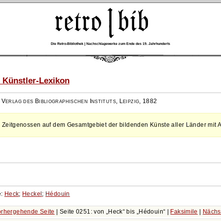
Die Retro-Bibliothek | Nachschlagewerke zum Ende des 19. Jahrhunderts
 Künstler-Lexikon
,
Verlag des Bibliographischen Instituts, Leipzig
,
1882
 Zeitgenossen auf dem Gesamtgebiet der bildenden Künste aller Länder mit 
e:
Heck
;
Heckel
;
Hédouin
rhergehende Seite
| Seite 0251: von
Heck
bis
Hédouin
|
Faksimile
|
Nächs