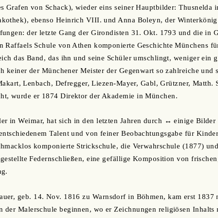
es Grafen von Schack), wieder eins seiner Hauptbilder: Thusnelda
kothek), ebenso Heinrich VIII. und Anna Boleyn, der Winterkönig 
fungen: der letzte Gang der Girondisten 31. Okt. 1793 und die in
n Raffaels Schule von Athen komponierte Geschichte Münchens fü
ich das Band, das ihn und seine Schüler umschlingt, weniger ein ge
och keiner der Münchener Meister der Gegenwart so zahlreiche und 
: Makart, Lenbach, Defregger, Liezen-Mayer, Gabl, Grützner, Matth.
t, wurde er 1874 Direktor der Akademie in München.
er in Weimar, hat sich in den letzten Jahren durch ↔ einige Bilder 
 entschiedenem Talent und von feiner Beobachtungsgabe für Kinde
hmacklos komponierte Strickschule, die Verwahrschule (1877) und al
gestellte Federnschließen, eine gefällige Komposition von frischen
ng.
hauer, geb. 14. Nov. 1816 zu Warnsdorf in Böhmen, kam erst 1837 
der Malerschule beginnen, wo er Zeichnungen religiösen Inhalts m