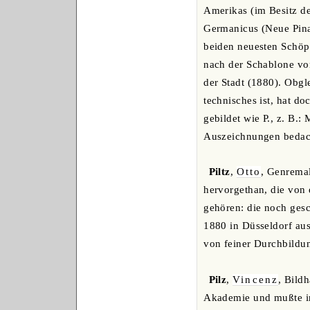
Amerikas (im Besitz d
Germanicus (Neue Pina
beiden neuesten Schöp
nach der Schablone vo
der Stadt (1880). Obgle
technisches ist, hat d
gebildet wie P., z. B.
Auszeichnungen bedach
Piltz
,
Otto
, Genremal
hervorgethan, die von
gehören: die noch gesc
1880 in Düsseldorf aus
von feiner Durchbildu
Pilz
,
Vincenz
, Bild
Akademie und mußte in 