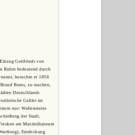
Einzug Gottfrieds von
sein Ruhm bedeutend durch
rnannt, besuchte er 1856
m Brand Roms, zu machen,
Städten Deutschlands
ealistische Galilei im
inern nur: Wallensteins
schießung der Stadt,
e Fresken am Maximilianeum
r Wartburg), Entdeckung