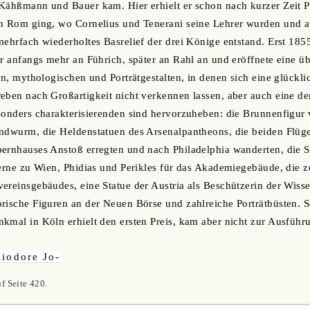
Kähßmann und Bauer kam. Hier erhielt er schon nach kurzer Zeit Pr
h Rom ging, wo Cornelius und Tenerani seine Lehrer wurden und au
mehrfach wiederholtes Basrelief der drei Könige entstand. Erst 185
r anfangs mehr an Führich, später an Rahl an und eröffnete eine üb
en, mythologischen und Porträtgestalten, in denen sich eine glückli
reben nach Großartigkeit nicht verkennen lassen, aber auch eine 
sonders charakterisierenden sind hervorzuheben: die Brunnenfigur 
ndwurm, die Heldenstatuen des Arsenalpantheons, die beiden Flügel
ernhauses Anstoß erregten und nach Philadelphia wanderten, die S
serne zu Wien, Phidias und Perikles für das Akademiegebäude, die
ereinsgebäudes, eine Statue der Austria als Beschützerin der Wisse
rische Figuren an der Neuen Börse und zahlreiche Porträtbüsten. Se
kmal in Köln erhielt den ersten Preis, kam aber nicht zur Ausführ
liodore Jo-
f Seite 420.