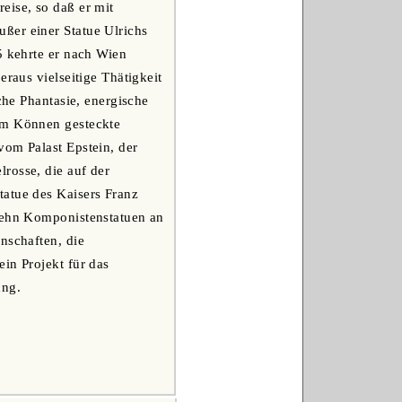
eise, so daß er mit
ßer einer Statue Ulrichs
5 kehrte er nach Wien
eraus vielseitige Thätigkeit
che Phantasie, energische
dem Können gesteckte
vom Palast Epstein, der
rosse, die auf der
tatue des Kaisers Franz
 zehn Komponistenstatuen an
nschaften, die
in Projekt für das
ung.