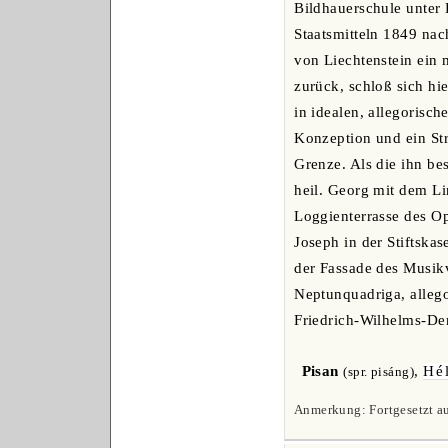
Bildhauerschule unter 
Staatsmitteln 1849 nac
von Liechtenstein ein 
zurück, schloß sich hie
in idealen, allegorisch
Konzeption und ein St
Grenze. Als die ihn be
heil. Georg mit dem Li
Loggienterrasse des Op
Joseph in der Stiftska
der Fassade des Musikv
Neptunquadriga, allego
Friedrich-Wilhelms-Den
Pisan
,
Hé
(spr. pisáng)
Anmerkung: Fortgesetzt au