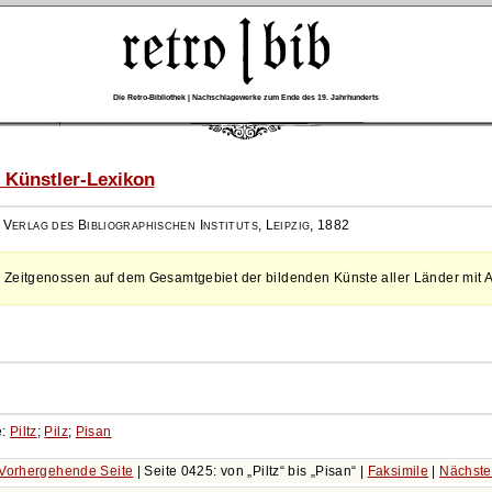
Die Retro-Bibliothek | Nachschlagewerke zum Ende des 19. Jahrhunderts
 Künstler-Lexikon
,
Verlag des Bibliographischen Instituts, Leipzig
,
1882
 Zeitgenossen auf dem Gesamtgebiet der bildenden Künste aller Länder mit 
e:
Piltz
;
Pilz
;
Pisan
Vorhergehende Seite
| Seite 0425: von
Piltz
bis
Pisan
|
Faksimile
|
Nächste