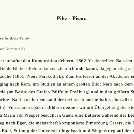
Piltz - Pisan.
 Artikels 'Piloty'
von Nummer 2)
der anhaftenden Kompositionsfehlern, 1862 für denselben Bau den 
. Beide Bilder blieben damals ziemlich unbekannt, dagegen stieg 
 Leiche (1855, Neue Pinakothek). Zum Professor an der Akademie e
 ging nach Rom, um Studien zu einem großen Bild: Nero nach de
de (im Besitz des Grafen Pálffy in Preßburg) und in den größern 
hte. Bald nachher entstand der technisch meisterhafte, aber allzu r
n). Von seinen spätern Bildern nennen wir mit Übergehung der kle
n Maria von Neapel besucht in Gaeta eine Batterie während der Be
eg nach Eger, die meisterhaft komponierte Ermordung Cäsars, di
 Ettal, Stiftung der Universität Ingolstadt und Sängerkrieg auf de