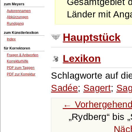
Gesamtgebiet d
zum Meyers
Autorennamen
Länder mit Ang
Abkürzungen
Rundgang
zum Künstlerlexikon
Hauptstück
Index
für Korrektoren
Fragen & Antworten
Lexikon
Korrekturhilfe
PDF zum Taggen
Schlagworte auf di
PDF zur Korrektur
Sadée
;
Sagert
;
Sag
← Vorhergehend
Rydberg
bis
Näc