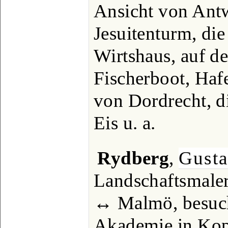
Ansicht von Ant
Jesuitenturm, di
Wirtshaus, auf d
Fischerboot, Haf
von Dordrecht, d
Eis u. a.
Rydberg
,
Gusta
Landschaftsmaler
↔ Malmö, besuch
Akademie in Kop