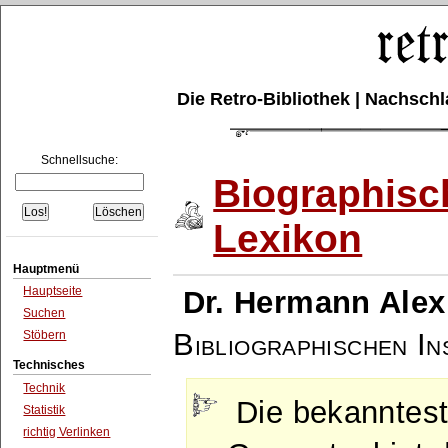
Die Retro-Bibliothek | Nachsc
Schnellsuche:
Biographisc
Lexikon
Hauptmenü
Hauptseite
Dr. Hermann Alex
Suchen
Bibliographischen Ins
Stöbern
Technisches
Technik
Die bekanntes
Statistik
richtig Verlinken