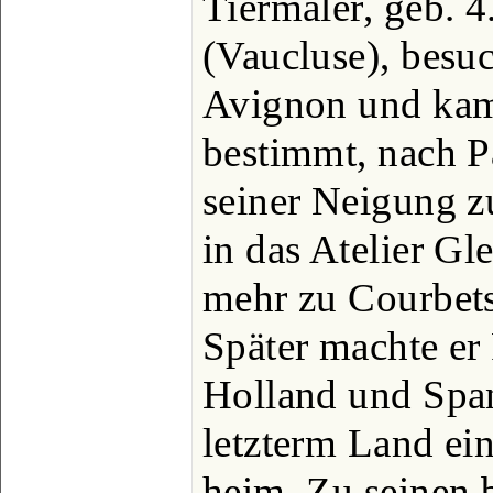
Tiermaler, geb. 
(Vaucluse), besu
Avignon und kam
bestimmt, nach Pa
seiner Neigung z
in das Atelier Gle
mehr zu Courbet
Später machte er 
Holland und Span
letzterm Land ei
heim. Zu seinen 