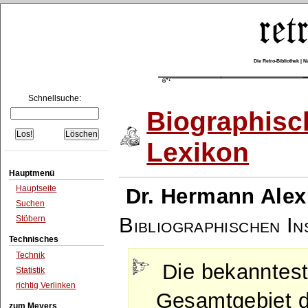
Die Retro-Bibliothek |
Schnellsuche:
Biographisc
Lexikon
Hauptmenü
Hauptseite
Dr. Hermann Alex
Suchen
Bibliographischen Ins
Stöbern
Technisches
Technik
Die bekanntes
Statistik
richtig Verlinken
Gesamtgebiet d
zum Meyers