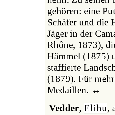
gehören: eine Put
Schäfer und die
Jäger in der Cam
Rhône, 1873), di
Hämmel (1875) u
staffierte Landsc
(1879). Für mehre
Medaillen. ↔
Vedder
,
Elihu
,