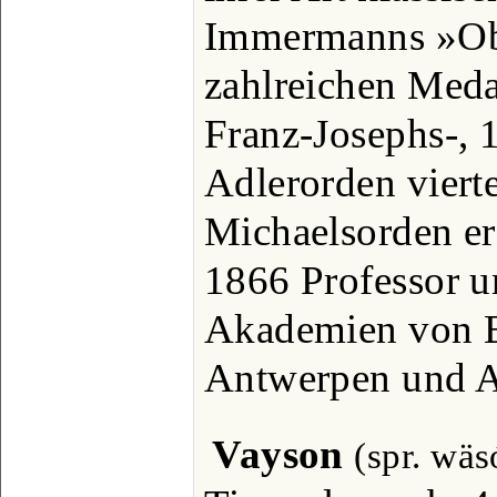
Immermanns »Ob
zahlreichen Medai
Franz-Josephs-, 
Adlerorden viert
Michaelsorden erst
1866 Professor u
Akademien von B
Antwerpen und 
Vayson
(spr. wä