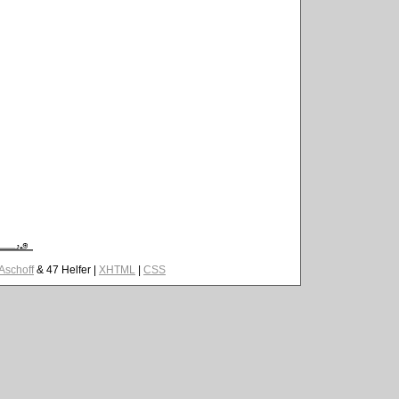
 Aschoff
& 47 Helfer |
XHTML
|
CSS