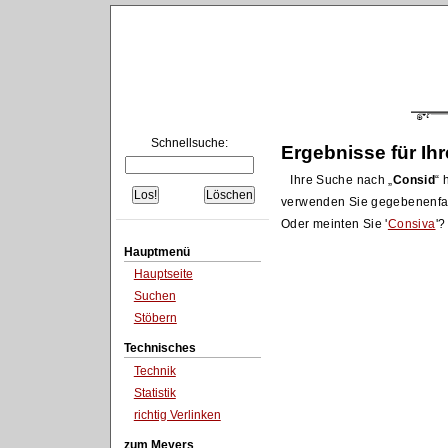
Schnellsuche:
Ergebnisse für Ih
Ihre Suche nach
Consid
h
verwenden Sie gegebenenfa
Oder meinten Sie '
Consiva
'?
Hauptmenü
Hauptseite
Suchen
Stöbern
Technisches
Technik
Statistik
richtig Verlinken
zum Meyers