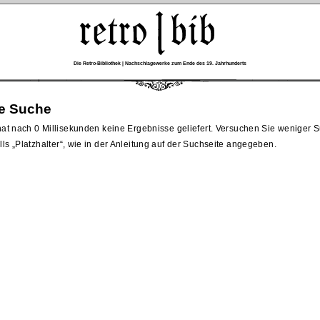
Die Retro-Bibliothek | Nachschlagewerke zum Ende des 19. Jahrhunderts
re Suche
at nach 0 Millisekunden keine Ergebnisse geliefert. Versuchen Sie weniger
lls
Platzhalter
, wie in der Anleitung auf der Suchseite angegeben.