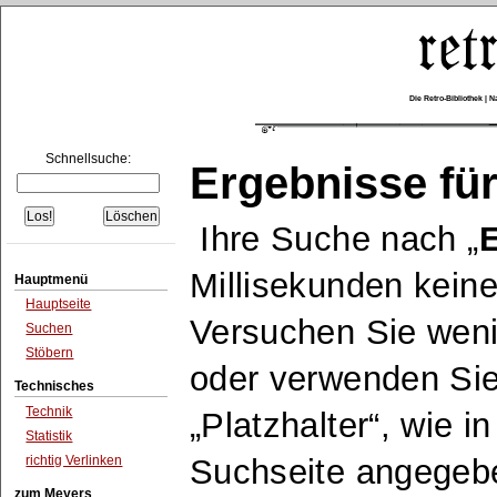
Die Retro-Bibliothek |
Schnellsuche:
Ergebnisse für
Ihre Suche nach
E
Millisekunden keine
Hauptmenü
Hauptseite
Versuchen Sie wen
Suchen
Stöbern
oder verwenden Sie
Technisches
Technik
Platzhalter
, wie i
Statistik
richtig Verlinken
Suchseite angegeb
zum Meyers