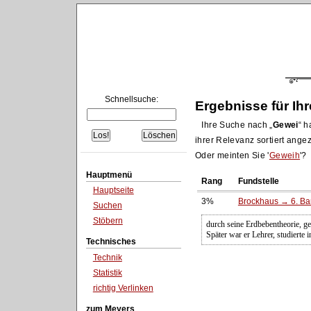
Schnellsuche:
Ergebnisse für Ih
Ihre Suche nach
Gewei
ha
ihrer Relevanz sortiert angez
Oder meinten Sie '
Geweih
'?
Hauptmenü
Rang
Fundstelle
Hauptseite
3%
Brockhaus → 6. Ban
Suchen
Stöbern
durch seine Erdbebentheorie, ge
Später war er Lehrer, studiert
Technisches
Technik
Statistik
richtig Verlinken
zum Meyers