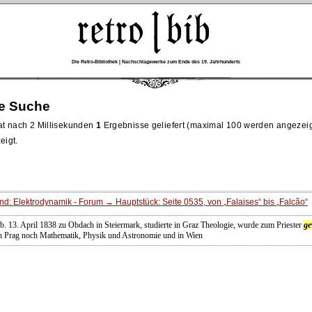
Die Retro-Bibliothek | Nachschlagewerke zum Ende des 19. Jahrhunderts
re Suche
t nach 2 Millisekunden
1
Ergebnisse geliefert (maximal 100 werden angezeig
eigt.
d: Elektrodynamik - Forum → Hauptstück: Seite 0535, von
Falaises
bis
Falcão
b. 13. April 1838 zu Obdach in Steiermark, studierte in Graz Theologie, wurde zum Priester
ge
e in Prag noch Mathematik, Physik und Astronomie und in Wien