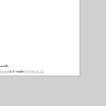
 Aschoff
& 47 Helfer |
XHTML
|
CSS