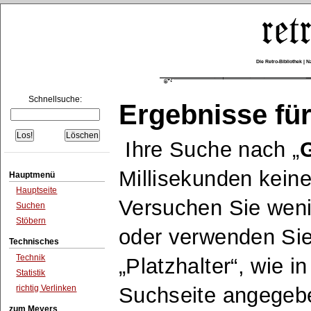
Die Retro-Bibliothek |
Schnellsuche:
Ergebnisse für
Ihre Suche nach
Millisekunden keine
Hauptmenü
Hauptseite
Versuchen Sie wen
Suchen
Stöbern
oder verwenden Sie
Technisches
Technik
Platzhalter
, wie i
Statistik
richtig Verlinken
Suchseite angegeb
zum Meyers