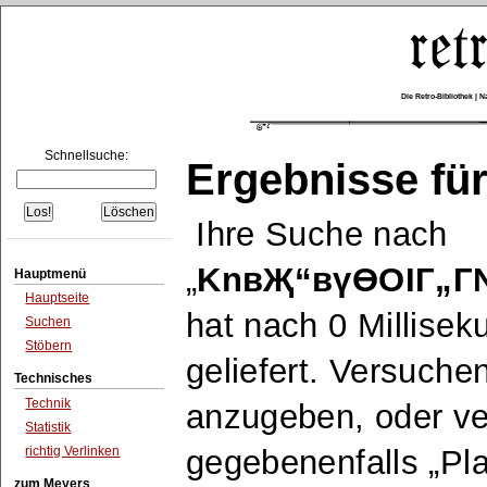
Die Retro-Bibliothek |
Schnellsuche:
Ergebnisse für
Ihre Suche nach
KnвҖ“вүӨОІГ„Г
Hauptmenü
Hauptseite
hat nach 0 Millise
Suchen
Stöbern
geliefert. Versuche
Technisches
Technik
anzugeben, oder v
Statistik
richtig Verlinken
gegebenenfalls
Pla
zum Meyers