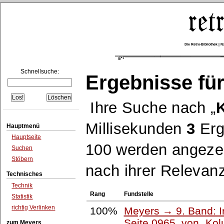
Die Retro-Bibliothek |
Schnellsuche:
Ergebnisse für
Ihre Suche nach
Millisekunden
3
Erg
Hauptmenü
Hauptseite
100 werden angezei
Suchen
Stöbern
nach ihrer Relevanz
Technisches
Technik
Rang
Fundstelle
Statistik
richtig Verlinken
100%
Meyers → 9. Band: I
Seite 0965, von
Kol
zum Meyers