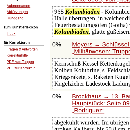
Autorennamen
965
Kolumbiaden
- Kolumbien
Abkürzungen
Halle übertragen, in welcher 
Rundgang
Feuerbestattungsöfen (Gotha) 
zum Künstlerlexikon
Kolumbiaden
, glatte gußeiser
Index
für Korrektoren
0%
Meyers → Schlüssel 
Fragen & Antworten
Militärwesen: Trup
Korrekturhilfe
PDF zum Taggen
Kernschuß Kessel Kettenkuge
PDF zur Korrektur
Kolben Kolubrine, s. Feldsch
Kriegsrakete, s. Raketen Kuge
Kugelzieher Ladestock Ladun
0%
Brockhaus → 13. Ban
Hauptstück: Seite 0
Rodriguez
abgekühlt wurden. Im übrigen 
großen Kalibers, bis 50,8 cm