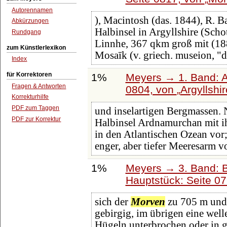
Autorennamen
), Macintosh (das. 1844), R. 
Abkürzungen
Halbinsel in Argyllshire (Sch
Rundgang
Linnhe, 367 qkm groß mit (18
zum Künstlerlexikon
Mosaīk (v. griech. museion, 
Index
für Korrektoren
1%
Meyers → 1. Band: A 
Fragen & Antworten
0804, von
Argyllshir
Korrekturhilfe
PDF zum Taggen
und inselartigen Bergmassen. 
PDF zur Korrektur
Halbinsel Ardnamurchan mit ih
in den Atlantischen Ozean vor;
enger, aber tiefer Meeresarm v
1%
Meyers → 3. Band: B
Hauptstück: Seite 0
sich der
Morven
zu 705 m und 
gebirgig, im übrigen eine wel
Hügeln unterbrochen oder in 