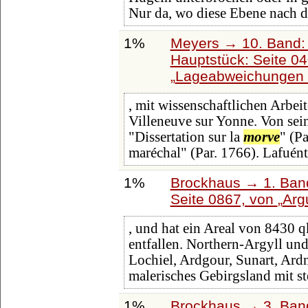
Nur da, wo diese Ebene nach d
1%
Meyers → 10. Band:
Hauptstück: Seite 0
Lageabweichungen 
, mit wissenschaftlichen Arbeit
Villeneuve sur Yonne. Von sei
"Dissertation sur la
morve
" (P
maréchal" (Par. 1766). Lafuén
1%
Brockhaus → 1. Band
Seite 0867, von
Arg
, und hat ein Areal von 8430 
entfallen. Northern-Argyll un
Lochiel, Ardgour, Sunart, Ar
malerisches Gebirgsland mit st
1%
Brockhaus → 3. Band: