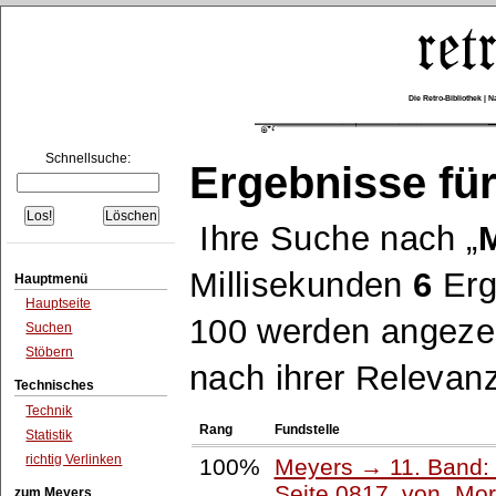
Die Retro-Bibliothek |
Schnellsuche:
Ergebnisse für
Ihre Suche nach
Millisekunden
6
Erg
Hauptmenü
Hauptseite
100 werden angezei
Suchen
Stöbern
nach ihrer Relevanz
Technisches
Technik
Rang
Fundstelle
Statistik
richtig Verlinken
100%
Meyers → 11. Band: 
Seite 0817, von
Mor
zum Meyers