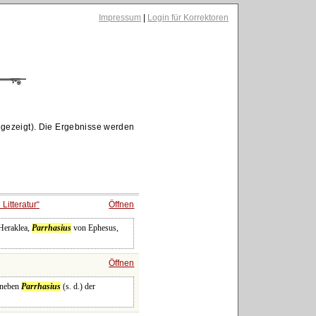
Impressum
|
Login für Korrektoren
gezeigt). Die Ergebnisse werden
Litteratur
Öffnen
 Heraklea,
Parrhasius
von Ephesus,
Öffnen
, neben
Parrhasius
(s. d.) der