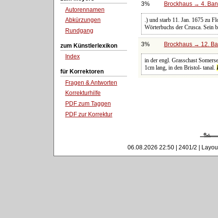
3%
Brockhaus → 4. Ban
Autorennamen
.) und starb 11. Jan. 1675 zu 
Abkürzungen
Wörterbuchs der Crusca. Sein be
Rundgang
3%
Brockhaus → 12. Ba
zum Künstlerlexikon
Index
in der engl. Grasschast Somers
1cm lang, in den Bristol- tanal.
für Korrektoren
Fragen & Antworten
Korrekturhilfe
PDF zum Taggen
PDF zur Korrektur
06.08.2026 22:50 | 2401/2 | Layou