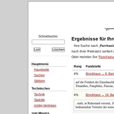
Schnellsuche:
Ergebnisse für Ih
Ihre Suche nach
Parrhasi
nach ihrer Relevanz sortiert
Oder meinten Sie '
Paschasiu
Hauptmenü
Rang
Fundstelle
Hauptseite
4%
Brockhaus → 8. Band
Suchen
Stöbern
auf die Feinheit der Einzelausf
Timanthes, Pamphilus, Pausias,
Technisches
Technik
4%
Brockhaus → 16. Ban
Statistik
. starb, in Ruhestand versetzt,
richtig Verlinken
bedeutendste Vertreter der ionis
zum Meyers