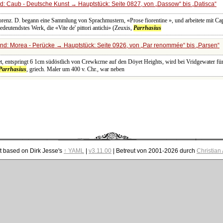
d: Caub - Deutsche Kunst → Hauptstück: Seite 0827, von
Dassow
bis
Datisca
Florenz. D. begann eine Sammlung von Sprachmustern, «Prose fiorentine », und arbeitete mit C
deutendstes Werk, die «Vite de' pittori antichi» (Zeuxis,
Parrhasius
nd: Morea - Perücke → Hauptstück: Seite 0926, von
Par renommée
bis
Parsen
et, entspringt 6 1cm südöstlich von Crewkcrne auf den Döyet Heights, wird bei Vridgewater fü
Parrhasius
, griech. Maler um 400 v. Chr., war neben
t based on Dirk Jesse's
↑ YAML
|
v3.11.00
| Betreut von 2001-2026 durch
Christian