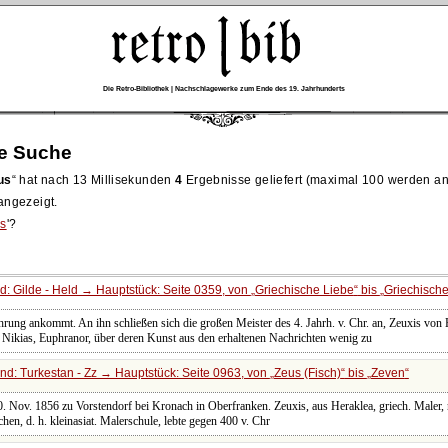
Die Retro-Bibliothek | Nachschlagewerke zum Ende des 19. Jahrhunderts
re Suche
us
hat nach 13 Millisekunden
4
Ergebnisse geliefert (maximal 100 werden an
 angezeigt.
s
'?
: Gilde - Held → Hauptstück: Seite 0359, von
Griechische Liebe
bis
Griechische 
ührung ankommt. An ihn schließen sich die großen Meister des 4. Jahrh. v. Chr. an, Zeuxis von
 Nikias, Euphranor, über deren Kunst aus den erhaltenen Nachrichten wenig zu
d: Turkestan - Zz → Hauptstück: Seite 0963, von
Zeus (Fisch)
bis
Zeven
 10. Nov. 1856 zu Vorstendorf bei Kronach in Oberfranken. Zeuxis, aus Heraklea, griech. Maler
chen, d. h. kleinasiat. Malerschule, lebte gegen 400 v. Chr