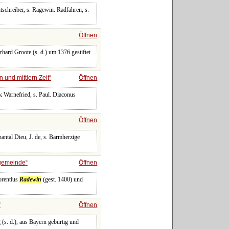
tschreiber, s. Ragewin. Radfahren, s.
Öffnen
rhard Groote (s. d.) um 1376 gestiftet
n und mittlern Zeit
Öffnen
 Warnefried, s. Paul. Diaconus
Öffnen
antal Dieu, J. de, s. Barmherzige
gemeinde
Öffnen
orentius
Radewin
(gest. 1400) und
Öffnen
 (s. d.), aus Bayern gebürtig und