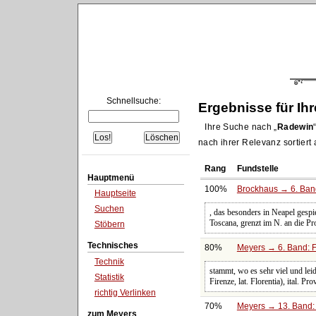
Schnellsuche:
Ergebnisse für Ih
Ihre Suche nach
Radewin
nach ihrer Relevanz sortiert
Rang
Fundstelle
Hauptmenü
100%
Brockhaus → 6. Band
Hauptseite
Suchen
, das besonders in Neapel gespi
Toscana, grenzt im N. an die P
Stöbern
Technisches
80%
Meyers → 6. Band: Fa
Technik
stammt, wo es sehr viel und leid
Statistik
Firenze, lat. Florentia), ital. 
richtig Verlinken
70%
Meyers → 13. Band: 
zum Meyers