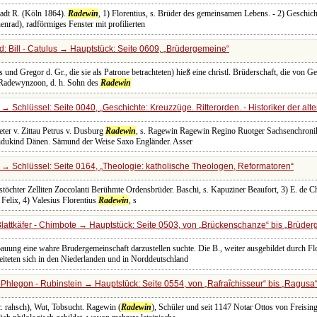
tadt R. (Köln 1864).
Radewin
, 1) Florentius, s. Brüder des gemeinsamen Lebens. - 2) Geschich
enrad), radförmiges Fenster mit profilierten
: Bill - Catulus → Hauptstück: Seite 0609,
Brüdergemeine
d Gregor d. Gr., die sie als Patrone betrachteten) hieß eine christl. Brüderschaft, die von Ge
Radewynzoon, d. h. Sohn des
Radewin
→ Schlüssel: Seite 0040,
Geschichte: Kreuzzüge. Ritterorden. - Historiker der alte
ter v. Zittau Petrus v. Dusburg
Radewin
, s. Ragewin Ragewin Regino Ruotger Sachsenchronik
idukind Dänen. Sämund der Weise Saxo Engländer. Asser
→ Schlüssel: Seite 0164,
Theologie: katholische Theologen, Reformatoren
öchter Zelliten Zoccolanti Berühmte Ordensbrüder. Baschi, s. Kapuziner Beaufort, 3) E. de Ch
 Felix, 4) Valesius Florentius
Radewin
, s
lattkäfer - Chimbote → Hauptstück: Seite 0503, von
Brückenschanze
bis
Brüder
auung eine wahre Brudergemeinschaft darzustellen suchte. Die B., weiter ausgebildet durch Fl
eiteten sich in den Niederlanden und in Norddeutschland
Phlegon - Rubinstein → Hauptstück: Seite 0554, von
Rafraîchisseur
bis
Ragusa
pr. rahsch), Wut, Tobsucht. Ragewin (
Radewin
), Schüler und seit 1147 Notar Ottos von Freising