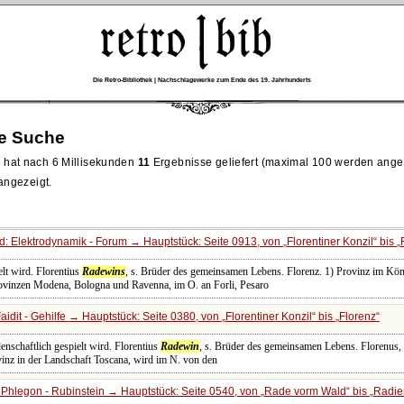
Die Retro-Bibliothek | Nachschlagewerke zum Ende des 19. Jahrhunderts
re Suche
hat nach 6 Millisekunden
11
Ergebnisse geliefert (maximal 100 werden ange
 angezeigt.
: Elektrodynamik - Forum → Hauptstück: Seite 0913, von
Florentiner Konzil
bis
elt wird. Florentius
Radewins
, s. Brüder des gemeinsamen Lebens. Florenz. 1) Provinz im König
rovinzen Modena, Bologna und Ravenna, im O. an Forli, Pesaro
idit - Gehilfe → Hauptstück: Seite 0380, von
Florentiner Konzil
bis
Florenz
enschaftlich gespielt wird. Florentius
Radewin
, s. Brüder des gemeinsamen Lebens. Florenus, M
Provinz in der Landschaft Toscana, wird im N. von den
Phlegon - Rubinstein → Hauptstück: Seite 0540, von
Rade vorm Wald
bis
Radie