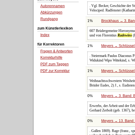
. Vgl. Becker, Geschichte der S
Autorennamen
Velociped. Radfenster (Katharin
Abkürzungen
Rundgang
1%
Brockhaus → 3. Band
zum Künstlerlexikon
607 Brüdergemeine Hieronymus un
Index
und von Florentius
Radewins
(
für Korrektoren
1%
Meyers → Schlüssel 
Fragen & Antworten
. Steiermark Paulus Diaconus Pe
Korrekturhilfe
Widukind Wipo Wittekind, s. W
PDF zum Taggen
PDF zur Korrektur
1%
Meyers → Schlüssel 
Weihnachtsschwestern Weisheitst
Brüder Eudes, 2) J., s. Eudisten
0%
Meyers → 3. Band: B
Erwerbs, der Arbeit und der Erb
Gerhard Zerbolt (geb. 1367), br
0%
Meyers → 13. Band: 
. Gallen 1869). Rage (franz., s