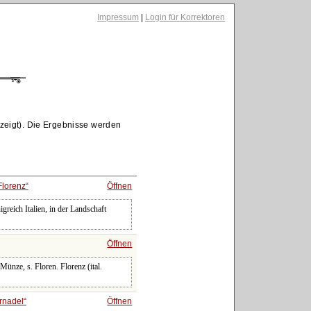
Impressum
|
Login für Korrektoren
zeigt). Die Ergebnisse werden
Florenz
Öffnen
reich Italien, in der Landschaft
Öffnen
ünze, s. Floren. Florenz (ital.
rnadel
Öffnen