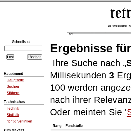
Die Retro-Bibliothek |
Schnellsuche:
Ergebnisse für
Ihre Suche nach
Millisekunden
3
Erg
Hauptmenü
Hauptseite
100 werden angezei
Suchen
Stöbern
nach ihrer Relevanz
Technisches
Technik
Oder meinten Sie '
Statistik
richtig Verlinken
Rang
Fundstelle
zum Meyers