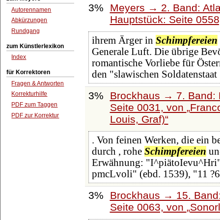
3%
Meyers → 2. Band: Atlan
Autorennamen
Hauptstück: Seite 055
Abkürzungen
Rundgang
ihrem Ärger in
Schimpfereien
zum Künstlerlexikon
Generale Luft. Die übrige Bevö
Index
romantische Vorliebe für Öste
für Korrektoren
den "slawischen Soldatenstaat
Fragen & Antworten
3%
Brockhaus → 7. Band: F
Korrekturhilfe
PDF zum Taggen
Seite 0031, von
Franco
PDF zur Korrektur
Louis, Graf)
. Von feinen Werken, die ein b
durch , rohe
Schimpfereien
und
Erwähnung: "I^piätoIevu^Hri"
pmcLvoli" (ebd. 1539), "11 ?6t
3%
Brockhaus → 15. Band:
Seite 0063, von
Sonorl