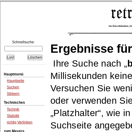
Die Retro-Bibliothek |
Schnellsuche:
Ergebnisse für
Ihre Suche nach
b
Millisekunden keine
Hauptmenü
Hauptseite
Versuchen Sie wen
Suchen
Stöbern
oder verwenden Sie
Technisches
Technik
Platzhalter
, wie i
Statistik
richtig Verlinken
Suchseite angegeb
zum Meyers