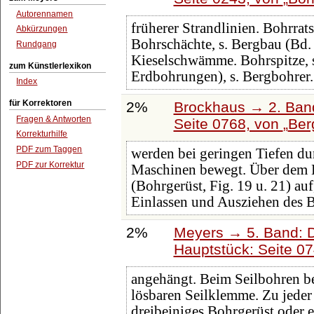
Autorennamen
früherer Strandlinien. Bohrrats
Abkürzungen
Bohrschächte, s. Bergbau (Bd.
Rundgang
Kieselschwämme. Bohrspitze, 
zum Künstlerlexikon
Erdbohrungen), s. Bergbohrer.
Index
für Korrektoren
2%
Brockhaus → 2. Band
Fragen & Antworten
Seite 0768, von
Ber
Korrekturhilfe
PDF zum Taggen
werden bei geringen Tiefen du
PDF zur Korrektur
Maschinen bewegt. Über dem B
(Bohrgerüst, Fig. 19 u. 21) auf
Einlassen und Ausziehen des Bo
2%
Meyers → 5. Band: Di
Hauptstück: Seite 0
angehängt. Beim Seilbohren be
lösbaren Seilklemme. Zu jeder
dreibeiniges Bohrgerüst oder 