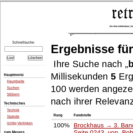
Die Retro-Bibliothek |
Schnellsuche:
Ergebnisse für
Ihre Suche nach
Millisekunden
5
Erg
Hauptmenü
Hauptseite
100 werden angezei
Suchen
Stöbern
nach ihrer Relevanz
Technisches
Technik
Rang
Fundstelle
Statistik
richtig Verlinken
100%
Brockhaus → 3. Band:
Seite 0243, von
Boh
zum Meyers