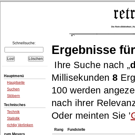
Die Retro-Bibliothek |
Schnellsuche:
Ergebnisse für
Ihre Suche nach
d
Millisekunden
8
Erg
Hauptmenü
Hauptseite
100 werden angezei
Suchen
Stöbern
nach ihrer Relevanz
Technisches
Technik
Oder meinten Sie '
Statistik
richtig Verlinken
Rang
Fundstelle
zum Meyers