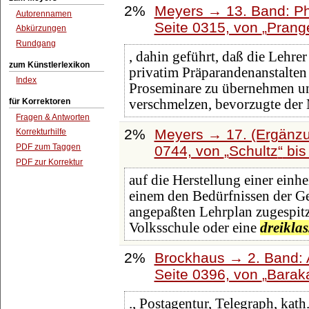
2%
Meyers → 13. Band: Ph
Autorennamen
Seite 0315, von
Prang
Abkürzungen
Rundgang
, dahin geführt, daß die Lehrer
zum Künstlerlexikon
privatim Präparandenanstalten u
Index
Proseminare zu übernehmen un
für Korrektoren
verschmelzen, bevorzugte der 
Fragen & Antworten
2%
Meyers → 17. (Ergänzu
Korrekturhilfe
PDF zum Taggen
0744, von
Schultz
bi
PDF zur Korrektur
auf die Herstellung einer einhe
einem den Bedürfnissen der G
angepaßten Lehrplan zugespitz
Volksschule oder eine
dreiklas
2%
Brockhaus → 2. Band: A
Seite 0396, von
Barak
., Postagentur, Telegraph, kath