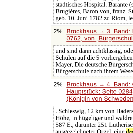
städtisches Hospital. Barante (
Brugières, Baron von, franz. S
geb. 10. Juni 1782 zu Riom, le
2%
Brockhaus → 3. Band: B
0762, von
Bürgerschu
und sind dann achtklassig, ode
Schulen auf die 5 vorhergehend
Mayer, Die deutsche Bürgersch
Bürgerschule nach ihrem Wes
2%
Brockhaus → 4. Band: 
Hauptstück: Seite 028
(Königin von Schweden
. Schleswig, 12 km von Haders
Höhe, in hügeliger und waldre
587 E., darunter 251 Lutherisc
ausgezeichneter Orgel, eine
dr