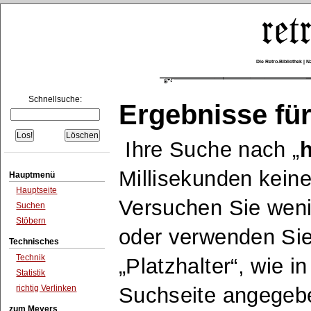
Die Retro-Bibliothek |
Schnellsuche:
Ergebnisse für
Ihre Suche nach
Millisekunden keine
Hauptmenü
Hauptseite
Versuchen Sie wen
Suchen
Stöbern
oder verwenden Sie
Technisches
Technik
Platzhalter
, wie i
Statistik
richtig Verlinken
Suchseite angegeb
zum Meyers