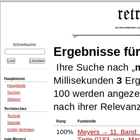
Die Retro-Bibliothek |
Schnellsuche:
Ergebnisse für
Ihre Suche nach
Millisekunden
3
Erg
Hauptmenü
Hauptseite
100 werden angezei
Suchen
Stöbern
nach ihrer Relevanz
Technisches
Technik
Rang
Fundstelle
Statistik
richtig Verlinken
100%
Meyers → 11. Band: 
Seite 0183, von
Man
zum Meyers