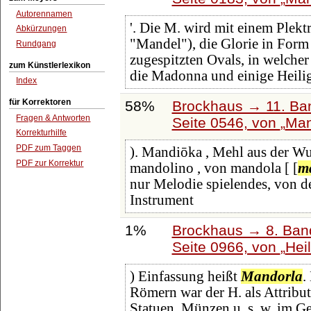
Autorennamen
'. Die M. wird mit einem Plekt
Abkürzungen
"Mandel"), die Glorie in Form
Rundgang
zugespitzten Ovals, in welcher 
zum Künstlerlexikon
die Madonna und einige Heili
Index
für Korrektoren
58%
Brockhaus → 11. Ban
Fragen & Antworten
Seite 0546, von
Man
Korrekturhilfe
PDF zum Taggen
). Mandiōka , Mehl aus der Wur
PDF zur Korrektur
mandolino , von mandola [ [
m
nur Melodie spielendes, von der
Instrument
1%
Brockhaus → 8. Band
Seite 0966, von
Hei
) Einfassung heißt
Mandorla
.
Römern war der H. als Attribut
Statuen, Münzen u. s. w. im Ge