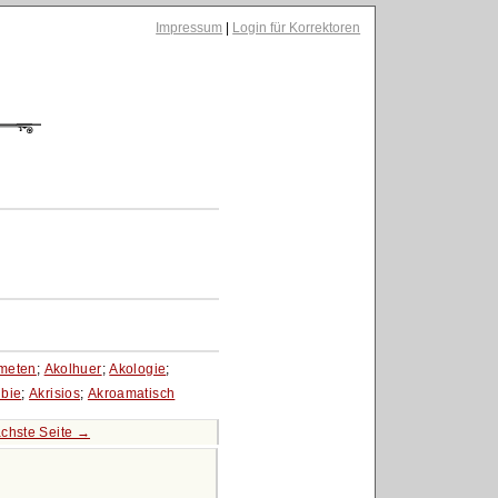
Impressum
|
Login für Korrektoren
meten
;
Akolhuer
;
Akologie
;
ibie
;
Akrisios
;
Akroamatisch
chste Seite →