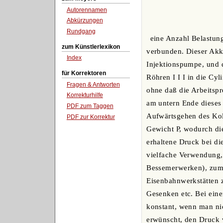
Autorennamen
Abkürzungen
Rundgang
eine Anzahl Belastun
zum Künstlerlexikon
verbunden. Dieser Akku
Index
Injektionspumpe, und 
für Korrektoren
Röhren I I I in die Cyl
Fragen & Antworten
ohne daß die Arbeitspr
Korrekturhilfe
am untern Ende dieses 
PDF zum Taggen
Aufwärtsgehen des Kol
PDF zur Korrektur
Gewicht P, wodurch di
erhaltene Druck bei d
vielfache Verwendung,
Bessemerwerken), zum B
Eisenbahnwerkstätten 
Gesenken etc. Bei ein
konstant, wenn man nic
erwünscht, den Druck 