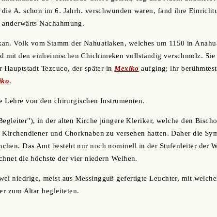
die A. schon im 6. Jahrh. verschwunden waren, fand ihre Einricht
h anderwärts Nachahmung.
kan. Volk vom Stamm der Nahuatlaken, welches um 1150 in Anahua
mit den einheimischen Chichimeken vollständig verschmolz. Sie
r Hauptstadt Tezcuco, der später in
Mexiko
aufging; ihr berühmtest
iko
.
ie Lehre von den chirurgischen Instrumenten.
Begleiter"), in der alten Kirche jüngere Kleriker, welche den Bischo
n Kirchendiener und Chorknaben zu versehen hatten. Daher die Sy
chen. Das Amt besteht nur noch nominell in der Stufenleiter der 
chnet die höchste der vier niedern Weihen.
zwei niedrige, meist aus Messingguß gefertigte Leuchter, mit welch
er zum Altar begleiteten.
.