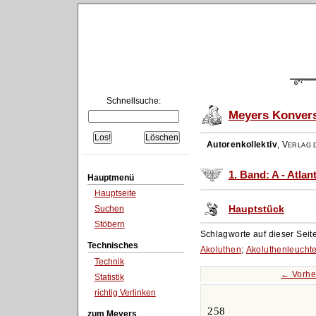
Schnellsuche:
Meyers Konvers
Autorenkollektiv
,
Verlag d
1. Band: A - Atlan
Hauptmenü
Hauptseite
Hauptstück
Suchen
Stöbern
Schlagworte auf dieser Seit
Technisches
Akoluthen
;
Akoluthenleuchte
Technik
← Vorhe
Statistik
richtig Verlinken
258
zum Meyers