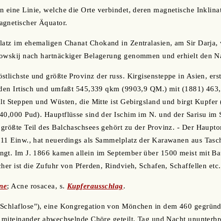
n eine Linie, welche die Orte verbindet, deren magnetische Inklinat
agnetischer Äquator.
 Platz im ehemaligen Chanat Chokand in Zentralasien, am Sir Darj
rowskij nach hartnäckiger Belagerung genommen und erhielt den N
östlichste und größte Provinz der russ. Kirgisensteppe in Asien, er
n den Irtisch und umfaßt 545,339 qkm (9903,9 QM.) mit (1881) 463
ält Steppen und Wüsten, die Mitte ist Gebirgsland und birgt Kupfe
40,000 Pud). Hauptflüsse sind der Ischim im N. und der Sarisu im S
größte Teil des Balchaschsees gehört zu der Provinz. - Der Hauptort
711 Einw., hat neuerdings als Sammelplatz der Karawanen aus Tasc
ngt. Im J. 1866 kamen allein im September über 1500 meist mit 
her ist die Zufuhr von Pferden, Rindvieh, Schafen, Schaffellen etc.
ne
; Acne rosacea, s.
Kupferausschlag
.
"Schlaflose"), eine Kongregation von Mönchen in dem 460 gegründ
n miteinander abwechselnde Chöre geteilt, Tag und Nacht ununterb