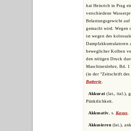
hat Heinrich in Prag 
verschiedene Wasserpre
Belastungsgewicht auf 
gemacht wird. Wegen d
ist wegen des kolossal
Dampfakkumulatoren an,
beweglicher Kolben vo
den nötigen Druck dur
Maschinenlehre, Bd. 1
(in der "Zeitschrift d
Batterie
.
Akkurat
(lat., ital.),
Pünktlichkeit.
Akkusativ
, s.
Kasus
.
Akkusieren
(lat.), a