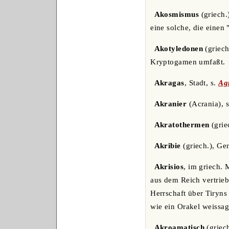
Akosmismus
(griech.
eine solche, die einen 
Akotyledonen
(griech
Kryptogamen umfaßt.
Akragas
, Stadt, s.
Ag
Akranier
(Acrania), 
Akratothermen
(grie
Akribie
(griech.), Gen
Akrisios
, im griech.
aus dem Reich vertrieb
Herrschaft über Tiryns
wie ein Orakel weissag
Akroamatisch
(griech