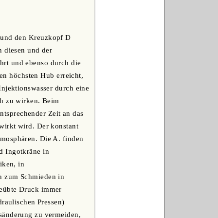
E und den Kreuzkopf D
n diesen und der
hrt und ebenso durch die
nen höchsten Hub erreicht,
Injektionswasser durch eine
ch zu wirken. Beim
tsprechender Zeit an das
wirkt wird. Der konstant
tmosphären. Die A. finden
d Ingotkräne in
iken, in
en zum Schmieden in
geübte Druck immer
draulischen Pressen)
gsänderung zu vermeiden,