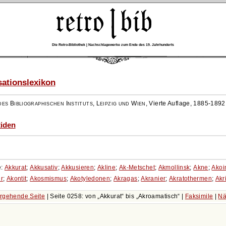
Die Retro-Bibliothek | Nachschlagewerke zum Ende des 19. Jahrhunderts
ationslexikon
es Bibliographischen Instituts, Leipzig und Wien
,
Vierte Auflage, 1885-1892
tiden
e:
Akkurat
;
Akkusativ
;
Akkusieren
;
Akline
;
Ak-Metschet
;
Akmollinsk
;
Akne
;
Akoi
r
;
Akontit
;
Akosmismus
;
Akotyledonen
;
Akragas
;
Akranier
;
Akratothermen
;
Akr
rgehende Seite
| Seite 0258: von
Akkurat
bis
Akroamatisch
|
Faksimile
|
Nä