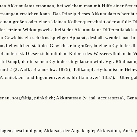
einen Akkumulator ersonnen, bei welchem man mit Hilfe einer Steue
ssungen erreichen kann. Das Prinzip dieses Akkumulators beruht d
einen großen oder einen kleinen Kolbenquerschnitt oder auf die D
er letztern Wirkungsweise heißt der Akkumulator Differentialakku
en Gewichts ein sehr kostspieliger Apparat, deshalb wendet man in 
 bei welchen statt des Gewichts ein großer, in einem Cylinder di
rhanden ist. Dieser steht mit dem Kolben des Wassercylinders in
ch Dampf, der in seinen Cylinder eingelassen wird. Vgl. Rühlmann
 und 2 (2. Aufl., Braunschw. 1875); Tellkampf, Hydraulische Hebe
es Architekten- und Ingenieurvereins für Hannover" 1857). - Über ga
 genau, sorgfältig, pünktlich; Akkuratesse (v. ital. accuratezza), Gena
nklagen, beschuldigen; Akkusat, der Angeklagte; Akkusation, Anklag