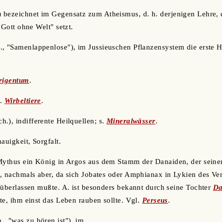
) bezeichnet im Gegensatz zum Atheismus, d. h. derjenigen Lehre, 
"Gott ohne Welt" setzt.
., "Samenlappenlose"), im Jussieuschen Pflanzensystem die erste H
rigentum
.
s.
Wirbeltiere
.
ch.), indifferente Heilquellen; s.
Mineralwässer
.
auigkeit, Sorgfalt.
 Mythus ein König in Argos aus dem Stamm der Danaiden, der seine
, nachmals aber, da sich Jobates oder Amphianax in Lykien des Ve
 überlassen mußte. A. ist besonders bekannt durch seine Tochter
Da
te, ihm einst das Leben rauben sollte. Vgl.
Perseus
.
., "was zu hören ist"), im