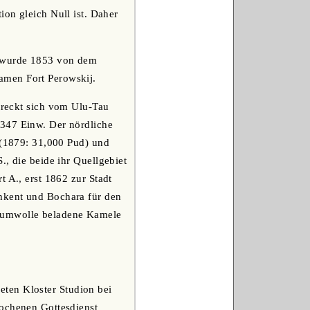
ion gleich Null ist. Daher
a, wurde 1853 von dem
amen Fort Perowskij.
streckt sich vom Ulu-Tau
,347 Einw. Der nördliche
r (1879: 31,000 Pud) und
., die beide ihr Quellgebiet
 A., erst 1862 zur Stadt
hkent und Bochara für den
Baumwolle beladene Kamele
eten Kloster Studion bei
rochenen Gottesdienst