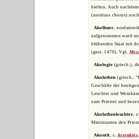
hielten. Auch nachdem 
(assiduus chorus) noc
Akolhuer
, nordameri
aufgenommen ward und 
blühenden Staat mit de
(gest. 1470). Vgl.
Mex
Akologie
(griech.), d
Akoluthen
(griech., "
Geschäfte der heutige
Leuchter und Weinkänn
zum Priester und bezei
Akoluthenleuchter
, 
Ministranten den Priest
Akontit
, s.
Arsenkies