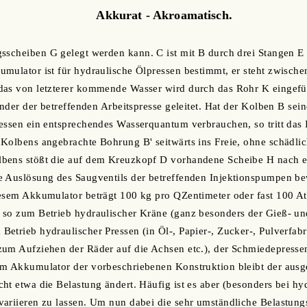
Akkurat - Akroamatisch.
gsscheiben G gelegt werden kann. C ist mit B durch drei Stangen 
mulator ist für hydraulische Ölpressen bestimmt, er steht zwische
das von letzterer kommende Wasser wird durch das Rohr K eingefü
inder der betreffenden Arbeitspresse geleitet. Hat der Kolben B sei
essen ein entsprechendes Wasserquantum verbrauchen, so tritt das 
Kolbens angebrachte Bohrung B' seitwärts ins Freie, ohne schädli
bens stößt die auf dem Kreuzkopf D vorhandene Scheibe H nach en
e Auslösung des Saugventils der betreffenden Injektionspumpen be
iesem Akkumulator beträgt 100 kg pro QZentimeter oder fast 100 A
 so zum Betrieb hydraulischer Kräne (ganz besonders der Gieß- un
etrieb hydraulischer Pressen (in Öl-, Papier-, Zucker-, Pulverfabr
zum Aufziehen der Räder auf die Achsen etc.), der Schmiedepress
em Akkumulator der vorbeschriebenen Konstruktion bleibt der aus
ht etwa die Belastung ändert. Häufig ist es aber (besonders bei hy
variieren zu lassen. Um nun dabei die sehr umständliche Belastun