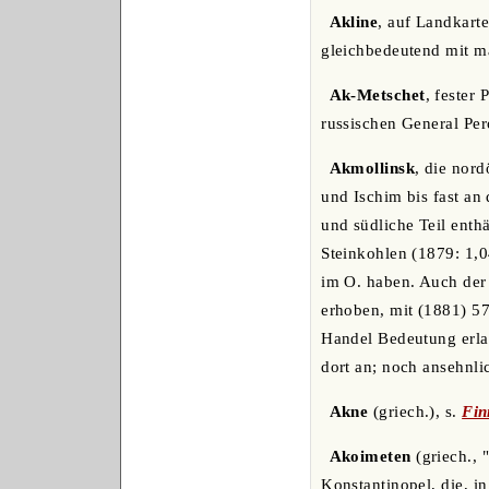
Akline
, auf Landkarte
gleichbedeutend mit m
Ak-Metschet
, fester
russischen General Pe
Akmollinsk
, die nord
und Ischim bis fast a
und südliche Teil enth
Steinkohlen (1879: 1,0
im O. haben. Auch der 
erhoben, mit (1881) 5
Handel Bedeutung erla
dort an; noch ansehnlic
Akne
(griech.), s.
Fin
Akoimeten
(griech., 
Konstantinopel, die, i