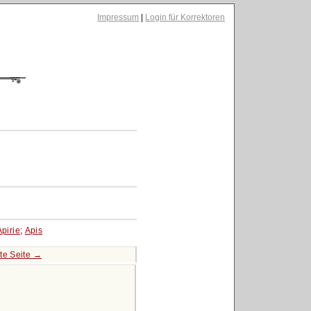
Impressum
|
Login für Korrektoren
Apirie
;
Apis
te Seite →