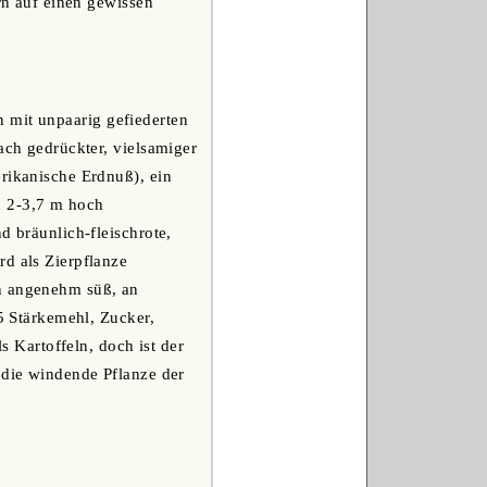
ern auf einen gewissen
 mit unpaarig gefiederten
ach gedrückter, vielsamiger
erikanische Erdnuß), ein
h 2-3,7 m hoch
d bräunlich-fleischrote,
rd als Zierpflanze
en angenehm süß, an
,5 Stärkemehl, Zucker,
s Kartoffeln, doch ist der
 die windende Pflanze der