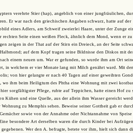
ptern verehrte Stier (hap), angeblich von einer jungfräulichen, dur
en. Er war nach den griechischen Angaben schwarz, hatte auf der S
ild eines Adlers, am Schweif zweierlei Haare, unter der Zunge ei
r rechten Seite einen weißen Fleck, ähnlich dem Mond, wenn er zu
gen zeigen in der That auf der Stirn ein Dreieck, an der Seite schw
Halbmond; auf dem Kopf tragen seine Bildnisse den Diskos mit de
h nach einem neuen um. War er gefunden, so wurde ihm am Ort sein
et, in welchem er vier Monate lang mit Milch genährt ward. Mit d
lis; von hier gelangte er nach 40 Tagen auf einer geweihten Gond
 wo ihm beim Heiligtum des Phtha eine Wohnung mit zwei kostba
hier sorgfältigster Pflege, ruhte auf Teppichen, hatte einen Hof z
n Kühen und eine Quelle, aus der allein ihm Wasser gereicht werd
er Wohnung zu Memphis sehen. Beweise seiner Gottheit gab er durc
 Gemächer sowie von der Annahme oder Nichtannahme von Speise 
ine besondere Art derselben waren die durch Kinder bei Aufzügen 
gegebenen. Wer den A. befragte, betete vor ihm, hielt sich dann 