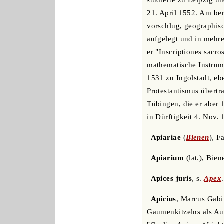
studierte zu Leipzig u
21. April 1552. Am be
vorschlug, geographis
aufgelegt und in mehr
er "Inscriptiones sacro
mathematische Instrume
1531 zu Ingolstadt, eb
Protestantismus übertra
Tübingen, die er aber 
in Dürftigkeit 4. Nov.
Apiariae
(
Bienen
), F
Apiarium
(lat.), Bie
Apices juris
, s.
Apex
.
Apicius
, Marcus Gabi
Gaumenkitzelns als Aut