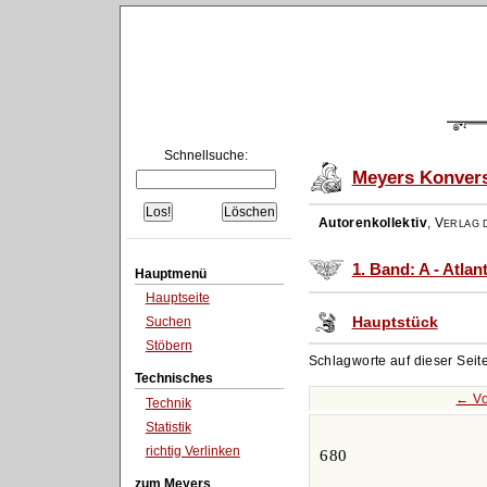
Schnellsuche:
Meyers Konvers
Autorenkollektiv
,
Verlag d
1. Band: A - Atlan
Hauptmenü
Hauptseite
Hauptstück
Suchen
Stöbern
Schlagworte auf dieser Seit
Technisches
← Vo
Technik
Statistik
richtig Verlinken
680
zum Meyers