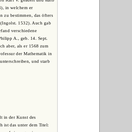
on Karl V. geadelt und starb
), in welchem er
n zu bestimmen, das öfters
(Ingolst. 1532). Auch gab
 erfand verschiedene
ilipp A., geb. 14. Sept.
ich aber, als er 1568 zum
Professur der Mathematik in
 unterschreiben, und starb
t in der Kunst des
 ist das unter dem Titel: