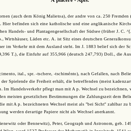
ornen (auch dem König Malietoa), der andre von ca. 250 Fremden 
 Hier befinden sich eine katholische und eine anglikanische Kirc
hen Handels- und Plantagengesellschaft der Südsee (früher J. C. ^
 Wirtshäuser, Läden etc. A. ist Sitz eines deutschen Generalkonsul
er im Verkehr mit dem Ausland steht. Im J. 1883 belief sich der S
,396 T.), die Einfuhr auf 355,966 (deutsch 247,793) Doll., die Au
imento, ital., spr. -tschere, -tschiménto), nach Gefallen, nach Beli
er Spielende die Freiheit erhält, die betreffenden (meist kadenzar
. Im Handelsverkehr pflegt man mit A p. Wechsel zu bezeichnen, w
 den meisten gesetzlichen Bestimmungen die Zahlungszeit dem Beli
 die mit A p. bezeichneten Wechsel meist als "bei Sicht" zahlbar zu
ung werden derartige Papiere nicht als Wechsel anerkannt.
Bienewitz oder Bennewitz), Peter, Geograph und Astronom, geb. 149