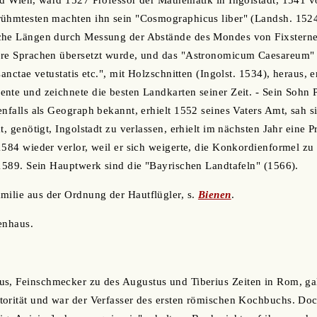
nd Wien, ward 1527 Professor der Mathematik in Ingolstadt, 1541 v
rühmtesten machten ihn sein "Cosmographicus liber" (Landsh. 1524
che Längen durch Messung der Abstände des Mondes von Fixsterne
ere Sprachen übersetzt wurde, und das "Astronomicum Caesareum" 
sanctae vetustatis etc.", mit Holzschnitten (Ingolst. 1534), heraus,
nte und zeichnete die besten Landkarten seiner Zeit. - Sein Sohn Ph
enfalls als Geograph bekannt, erhielt 1552 seines Vaters Amt, sah s
t, genötigt, Ingolstadt zu verlassen, erhielt im nächsten Jahr eine 
1584 wieder verlor, weil er sich weigerte, die Konkordienformel zu
 1589. Sein Hauptwerk sind die "Bayrischen Landtafeln" (1566).
amilie aus der Ordnung der Hautflügler, s.
Bienen
.
nenhaus.
us, Feinschmecker zu des Augustus und Tiberius Zeiten in Rom, gal
orität und war der Verfasser des ersten römischen Kochbuchs. Doch