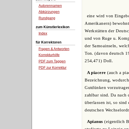
Autorennamen
Abkürzungen
eine wird von Eingeb
Rundgang
Amerikanern) bewohnt.
zum Künstlerlexikon
Werkstätten der Deutsc
Index
und von Ruge u. Komp.,
für Korrektoren
der Samoainseln, welch
Fragen & Antworten
Ton. (davon deutsch 19
Korrekturhilfe
254,471) Doll.
PDF zum Taggen
PDF zur Korrektur
A piacere
(auch a piac
Bezeichnung, wodurch d
Gutdünken vorzutragen
zahlbar sind. Da nach
überlassen ist, so sind
deutschen Wechselordn
Apianus
(eigentlich 