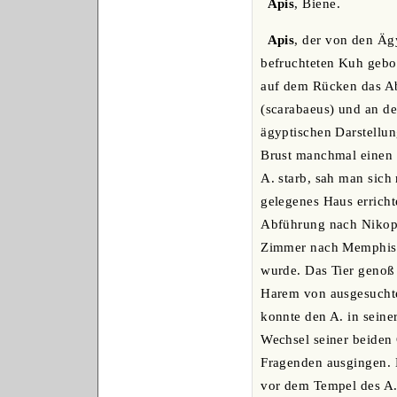
Apis
, Biene.
Apis
, der von den Ägy
befruchteten Kuh gebor
auf dem Rücken das Abb
(scarabaeus) und an de
ägyptischen Darstellun
Brust manchmal einen 
A. starb, sah man sic
gelegenes Haus erricht
Abführung nach Nikopo
Zimmer nach Memphis,
wurde. Das Tier genoß 
Harem von ausgesuchte
konnte den A. in sein
Wechsel seiner beiden
Fragenden ausgingen. E
vor dem Tempel des A. 