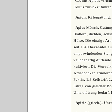
"Coelius Apicus ^[rich
Cölius zurückzuführen
Apion
, Käfergattung,
Apios
Mönch, Gattung 
Blättern, dichten, ach
Hülse. Die einzige Art
seit 1640 bekanntes a
emporwindenden Stengel
veilchenartig duftende
kultiviert. Die Wurze
Artischocken erinnernd
Pektin, 1,3 Zellstoff, 
Ertrag von gleicher Bo
Unterstützung bedarf.
Apirie
(griech.), Une