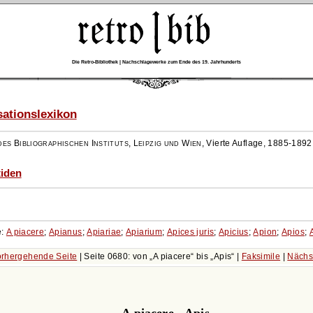
Die Retro-Bibliothek | Nachschlagewerke zum Ende des 19. Jahrhunderts
ationslexikon
es Bibliographischen Instituts, Leipzig und Wien
,
Vierte Auflage, 1885-1892
tiden
e:
A piacere
;
Apianus
;
Apiariae
;
Apiarium
;
Apices juris
;
Apicius
;
Apion
;
Apios
;
rhergehende Seite
| Seite 0680: von
A piacere
bis
Apis
|
Faksimile
|
Nächs
A piacere - Apis.