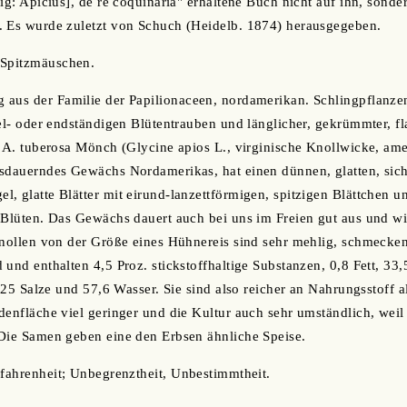
tig: Apicius], de re coquinaria" erhaltene Buch nicht auf ihn, sond
. Es wurde zuletzt von Schuch (Heidelb. 1874) herausgegeben.
 Spitzmäuschen.
aus der Familie der Papilionaceen, nordamerikan. Schlingpflanzen
sel- oder endständigen Blütentrauben und länglicher, gekrümmter, fl
: A. tuberosa Mönch (Glycine apios L., virginische Knollwicke, am
usdauerndes Gewächs Nordamerikas, hat einen dünnen, glatten, sic
, glatte Blätter mit eirund-lanzettförmigen, spitzigen Blättchen un
 Blüten. Das Gewächs dauert auch bei uns im Freien gut aus und wi
lknollen von der Größe eines Hühnereis sind sehr mehlig, schmeck
 und enthalten 4,5 Proz. stickstoffhaltige Substanzen, 0,8 Fett, 33
2,25 Salze und 57,6 Wasser. Sie sind also reicher an Nahrungsstoff al
denfläche viel geringer und die Kultur auch sehr umständlich, weil
 Die Samen geben eine den Erbsen ähnliche Speise.
rfahrenheit; Unbegrenztheit, Unbestimmtheit.