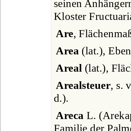
seinen Anhängern
Kloster Fructuari
Are
, Flächenmaß
Area
(lat.), Eben
Areal
(lat.), Fl
Arealsteuer
, s. 
d.).
Areca
L. (Areka
Familie der Palme