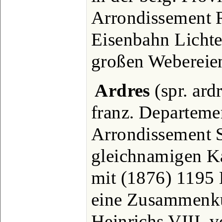
Arrondissement R
Eisenbahn Lichte
großen Webereie
Ardres
(spr. ardr
franz. Departemen
Arrondissement 
gleichnamigen K
mit (1876) 1195 
eine Zusammenkun
Heinrichs VIII. 