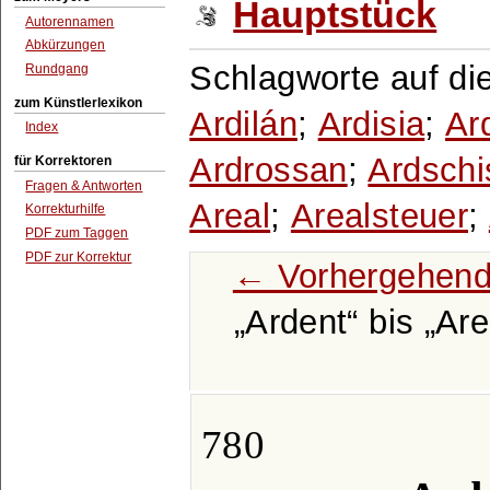
Hauptstück
Autorennamen
Abkürzungen
Schlagworte auf di
Rundgang
zum Künstlerlexikon
Ardilán
;
Ardisia
;
Ard
Index
Ardrossan
;
Ardschi
für Korrektoren
Fragen & Antworten
Areal
;
Arealsteuer
;
Korrekturhilfe
PDF zum Taggen
PDF zur Korrektur
← Vorhergehend
Ardent
bis
Are
780