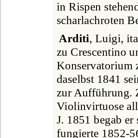
in Rispen stehen
scharlachroten B
Arditi
, Luigi, i
zu Crescentino un
Konservatorium 
daselbst 1841 se
zur Aufführung. Z
Violinvirtuose a
J. 1851 begab er
fungierte 1852-56