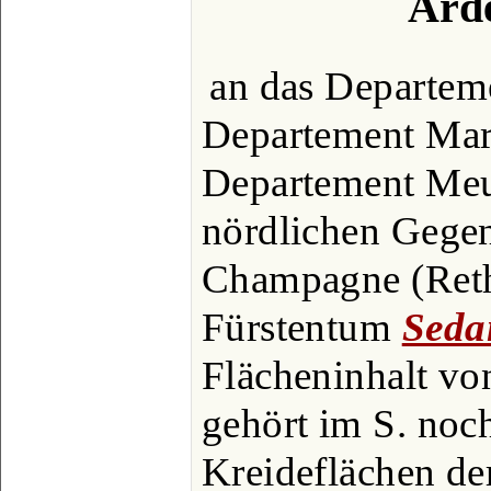
Arde
an das Departeme
Departement Marn
Departement Meus
nördlichen Gege
Champagne (Rethe
Fürstentum
Seda
Flächeninhalt v
gehört im S. noc
Kreideflächen de