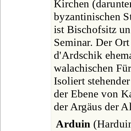
Kirchen (darunter
byzantinischen S
ist Bischofsitz un
Seminar. Der Ort
d'Ardschik ehema
walachischen Fürs
Isoliert stehende
der Ebene von Ka
der Argäus der Al
Arduin
(Harduin