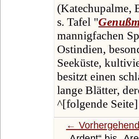
(Katechupalme, 
s. Tafel "
Genußmi
mannigfachen Spi
Ostindien, beson
Seeküste, kultivi
besitzt einen sc
lange Blätter, der
^[folgende Seite]
← Vorhergehend
Ardent
bis
Are