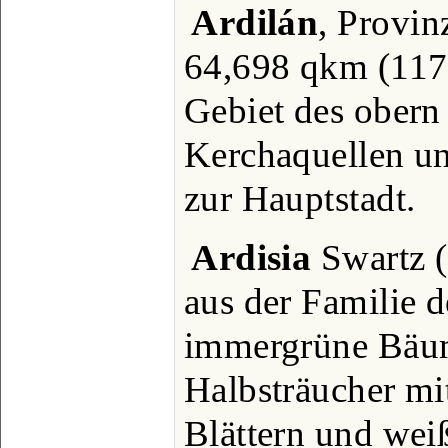
Ardilán
, Provin
64,698 qkm (117
Gebiet des obern
Kerchaquellen u
zur Hauptstadt.
Ardisia
Swartz (
aus der Familie 
immergrüne Bäum
Halbsträucher mi
Blättern und wei