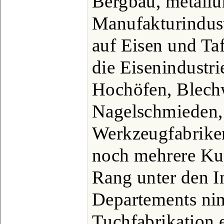
Bergbau, metallu
Manufakturindustr
auf Eisen und Taf
die Eisenindustri
Hochöfen, Blech
Nagelschmieden,
Werkzeugfabrike
noch mehrere Kup
Rang unter den I
Departements ni
Tuchfabrikation 