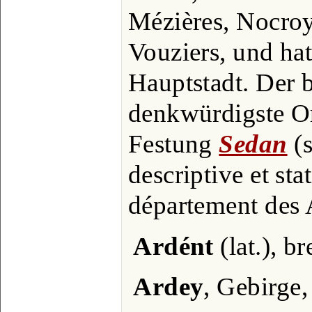
Mézières, Nocro
Vouziers, und ha
Hauptstadt. Der 
denkwürdigste Ort
Festung
Sedan
(s
descriptive et stat
département des 
Ardént
(lat.), b
Ardey
, Gebirge,