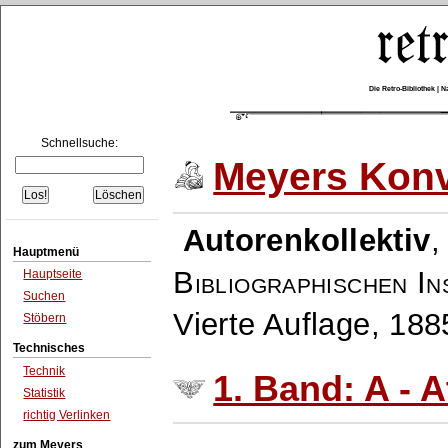
Die Retro-Bibliothek |
Schnellsuche:
Meyers Konv
Autorenkollektiv
Hauptmenü
Bibliographischen In
Hauptseite
Suchen
Vierte Auflage, 18
Stöbern
Technisches
Technik
1. Band: A - A
Statistik
richtig Verlinken
zum Meyers