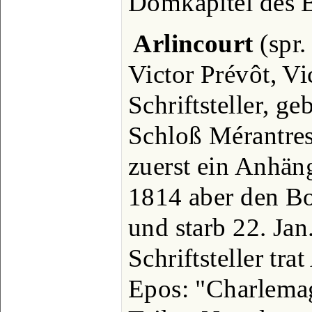
Domkapitel des B
Arlincourt
(spr.
Victor Prévôt, Vi
Schriftsteller, ge
Schloß Mérantres 
zuerst ein Anhän
1814 aber den Bo
und starb 22. Jan
Schriftsteller tra
Epos: "Charlemag