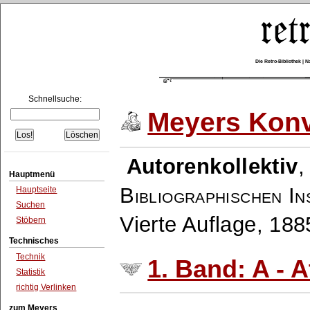
Die Retro-Bibliothek |
Schnellsuche:
Meyers Konv
Autorenkollektiv
Hauptmenü
Bibliographischen In
Hauptseite
Suchen
Vierte Auflage, 18
Stöbern
Technisches
Technik
1. Band: A - A
Statistik
richtig Verlinken
zum Meyers