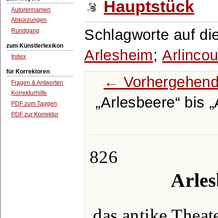
Hauptstück
Autorennamen
Abkürzungen
Schlagworte auf di
Rundgang
zum Künstlerlexikon
Arlesheim
;
Arlincou
Index
für Korrektoren
← Vorhergehend
Fragen & Antworten
Korrekturhilfe
Arlesbeere
bis
PDF zum Taggen
PDF zur Korrektur
826
Arles
das antike Theat