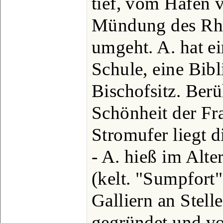
tief, vom Hafen 
Mündung des Rhô
umgeht. A. hat e
Schule, eine Bib
Bischofsitz. Berü
Schönheit der Fr
Stromufer liegt d
- A. hieß im Alte
(kelt. "Sumpfort
Galliern an Stell
gegründet und vo