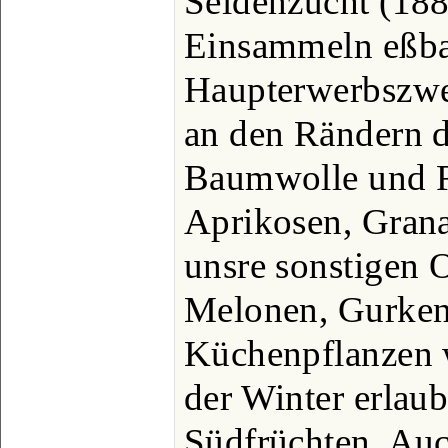
Seidenzucht (188
Einsammeln eßbar
Haupterwerbszwei
an den Rändern 
Baumwolle und Re
Aprikosen, Grana
unsre sonstigen 
Melonen, Gurken 
Küchenpflanzen w
der Winter erlau
Südfrüchten. Auc