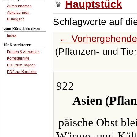
Hauptstück
Autorennamen
Abkürzungen
Schlagworte auf di
Rundgang
zum Künstlerlexikon
← Vorhergehende
Index
für Korrektoren
(Pflanzen- und Tier
Fragen & Antworten
Korrekturhilfe
PDF zum Taggen
PDF zur Korrektur
922
Asien (Pflan
päische Obst ble
Wärme- und Kält