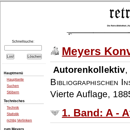
Die Retro-Bibliothek |
Schnellsuche:
Meyers Konv
Autorenkollektiv
Hauptmenü
Bibliographischen In
Hauptseite
Suchen
Vierte Auflage, 18
Stöbern
Technisches
Technik
1. Band: A - A
Statistik
richtig Verlinken
zum Meyers