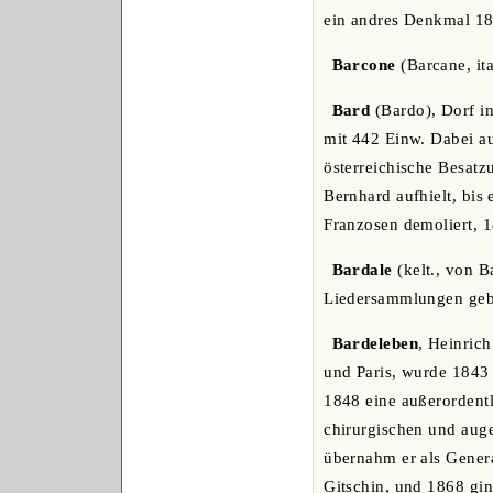
ein andres Denkmal 18
Barcone
(Barcane, ita
Bard
(Bardo), Dorf in
mit 442 Einw. Dabei au
österreichische Besat
Bernhard aufhielt, bis
Franzosen demoliert, 1
Bardale
(kelt., von B
Liedersammlungen geb
Bardeleben
, Heinrich
und Paris, wurde 1843 
1848 eine außerordentl
chirurgischen und aug
übernahm er als Genera
Gitschin, und 1868 gin