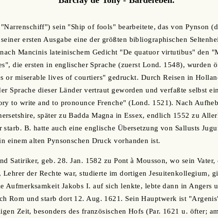
"Narrenschiff") sein "Ship of fools" bearbeitete, das von Pynson (
einer ersten Ausgabe eine der größten bibliographischen Seltenheite
 nach Mancinis lateinischem Gedicht "De quatuor virtutibus" den 
es", die ersten in englischer Sprache (zuerst Lond. 1548), wurden ö
es or miserable lives of courtiers" gedruckt. Durch Reisen in Holla
 der Sprache dieser Länder vertraut geworden und verfaßte selbst 
ory to write and to pronounce Frenche" (Lond. 1521). Nach Aufhe
rsetshire, später zu Badda Magna in Essex, endlich 1552 zu Aller
 starb. B. hatte auch eine englische Übersetzung von Sallusts Jug
 in einem alten Pynsonschen Druck vorhanden ist.
und Satiriker, geb. 28. Jan. 1582 zu Pont à Mousson, wo sein Vater,
, Lehrer der Rechte war, studierte im dortigen Jesuitenkollegium, 
e Aufmerksamkeit Jakobs I. auf sich lenkte, lebte dann in Angers 
h Rom und starb dort 12. Aug. 1621. Sein Hauptwerk ist "Argenis"
igen Zeit, besonders des französischen Hofs (Par. 1621 u. öfter; am