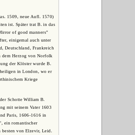
das. 1509, neue Aufl. 1570)
n ist. Später trat B. in das
"Mirror of good manners"
fter, einigemal auch unter
nd, Deutschland, Frankreich
ein dem Herzog von Norfolk
bung der Klöster wurde B.
heiligen in London, wo er
urthinischem Kriege
 der Schotte William B.
ging mit seinem Vater 1603
und Paris, 1606-1616 in
, ein romantischer
 besten von Elzevir, Leid.