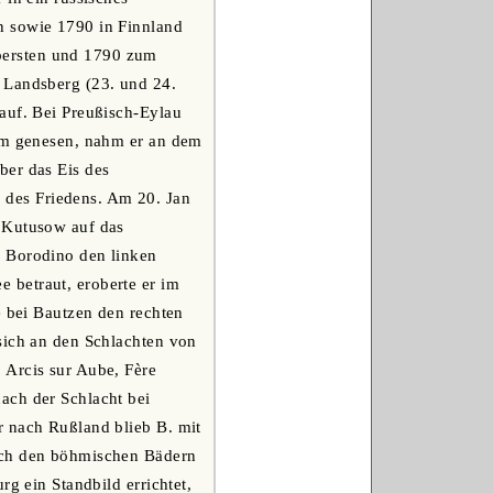
n sowie 1790 in Finnland
bersten und 1790 zum
 Landsberg (23. und 24.
auf. Bei Preußisch-Eylau
aum genesen, nahm er an dem
ber das Eis des
des Friedens. Am 20. Jan
s Kutusow auf das
i Borodino den linken
 betraut, eroberte er im
e bei Bautzen den rechten
sich an den Schlachten von
 Arcis sur Aube, Fère
ach der Schlacht bei
r nach Rußland blieb B. mit
nach den böhmischen Bädern
rg ein Standbild errichtet,