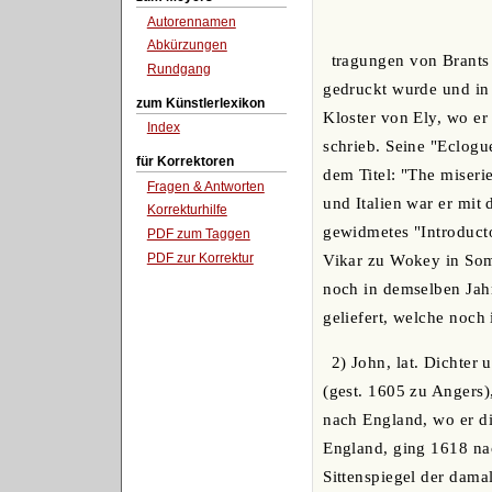
Autorennamen
Abkürzungen
tragungen von Brants 
Rundgang
gedruckt wurde und in s
zum Künstlerlexikon
Kloster von Ely, wo er
Index
schrieb. Seine "Eclogu
für Korrektoren
dem Titel: "The miseri
Fragen & Antworten
und Italien war er mit
Korrekturhilfe
gewidmetes "Introduct
PDF zum Taggen
PDF zur Korrektur
Vikar zu Wokey in Some
noch in demselben Jahr
geliefert, welche noch
2) John, lat. Dichter 
(gest. 1605 zu Angers)
nach England, wo er di
England, ging 1618 nac
Sittenspiegel der damal