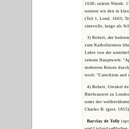
1630; zuletzt Nürnb. 1
nennen wir den in klas
(Teil 1, Lond. 1603; T
sinnvolle, lange als S
3) Robert, der bedeut
zum Katholizismus über
Lehre von der unmittel
seinem Hauptwerk: "Ap
mehreren Reisen durch 
noch: "Catechism and c
4) Robert, Urenkel de
Bierbrauerei zu London
unter der weltberühmt
Charles B. (gest. 185
Barclay de Tolly
(spr
und Livland seßhaften 