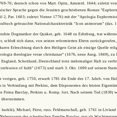
769-76; deutsch schon von Mart. Opitz, Amsterd. 1644; zuletzt von
sischer Sprache gegen die Jesuiten geschriebenen Roman "Euphormi
eil 2, Par. 1603; zuletzt Vienne 1776) mit der "Apologia Euphormio
chulbuch gebrauchte Nationalcharakteristik "Icon animorum" (das. 
endste Dogmatiker der Quäker, geb. 1648 zu Edinburg, trat während
, schloß sich dann, von seinen reformierten Eltern zurückgerufen
baren Erleuchtung durch den Heiligen Geist als einzige Quelle relig
ologia theologiae verae christianae" (1676, neue Ausg. 1849), zu
England, Schottland, Deutschland trotz mehrmaliger Haft zu verbre
onfession of faith" (1673) und starb 3. Okt. 1690 auf seinem Sta
s vorigen, geb. 1750, erwarb 1781 die Ende des 17. Jahrh. von Ha
 in Verbindung mit Perkins, dem Disponenten des letzten Eigentüm
en Firma Barclay, Perkins u. Komp. fort. Nach seinem Tod (1830) 
5) übernommen.
. barklä), Michael, Fürst, russ. Feldmarschall, geb. 1761 in Livla
Nebenzweig der schottischen Familie Barclay, trat als Wachtmeister