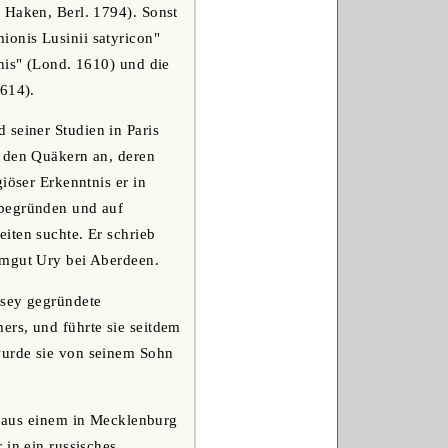
 Haken, Berl. 1794). Sonst
onis Lusinii satyricon"
nis" (Lond. 1610) und die
1614).
 seiner Studien in Paris
, den Quäkern an, deren
iöser Erkenntnis er in
 begründen und auf
iten suchte. Er schrieb
mmgut Ury bei Aberdeen.
lsey gegründete
ers, und führte sie seitdem
wurde sie von seinem Sohn
nd aus einem in Mecklenburg
 in ein russisches