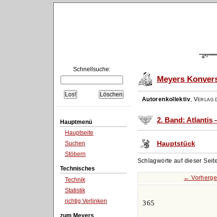
Schnellsuche:
Meyers Konvers
Autorenkollektiv
,
Verlag d
2. Band: Atlantis 
Hauptmenü
Hauptseite
Hauptstück
Suchen
Stöbern
Schlagworte auf dieser Seit
Technisches
← Vorherge
Technik
Statistik
richtig Verlinken
365
zum Meyers