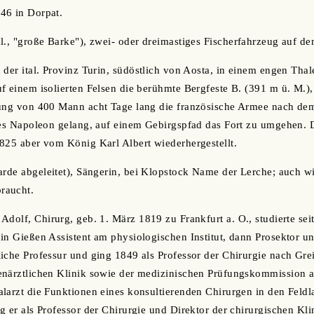
46 in Dorpat.
l., "große Barke"), zwei- oder dreimastiges Fischerfahrzeug auf de
 der ital. Provinz Turin, südöstlich von Aosta, in einem engen Thal
f einem isolierten Felsen die berühmte Bergfeste B. (391 m ü. M.)
zung von 400 Mann acht Tage lang die französische Armee nach de
 es Napoleon gelang, auf einem Gebirgspfad das Fort zu umgehen. 
825 aber vom König Karl Albert wiederhergestellt.
arde abgeleitet), Sängerin, bei Klopstock Name der Lerche; auch wie
raucht.
 Adolf, Chirurg, geb. 1. März 1819 zu Frankfurt a. O., studierte sei
in Gießen Assistent am physiologischen Institut, dann Prosektor und
iche Professur und ging 1849 als Professor der Chirurgie nach Gre
enärztlichen Klinik sowie der medizinischen Prüfungskommission a
larzt die Funktionen eines konsultierenden Chirurgen in den Feldl
g er als Professor der Chirurgie und Direktor der chirurgischen Kli