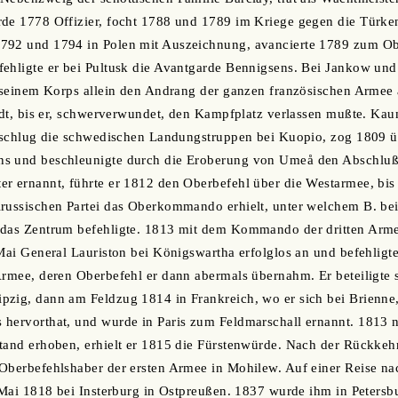
rde 1778 Offizier, focht 1788 und 1789 im Kriege gegen die Türke
792 und 1794 in Polen mit Auszeichnung, avancierte 1789 zum O
ehligte er bei Pultusk die Avantgarde Bennigsens. Bei Jankow und
t seinem Korps allein den Andrang der ganzen französischen Armee 
tadt, bis er, schwerverwundet, den Kampfplatz verlassen mußte. K
, schlug die schwedischen Landungstruppen bei Kuopio, zog 1809 ü
s und beschleunigte durch die Eroberung von Umeå den Abschluß 
er ernannt, führte er 1812 den Oberbefehl über die Westarmee, bi
lrussischen Partei das Oberkommando erhielt, unter welchem B. be
 das Zentrum befehligte. 1813 mit dem Kommando der dritten Armee
 Mai General Lauriston bei Königswartha erfolglos an und befehligt
Armee, deren Oberbefehl er dann abermals übernahm. Er beteiligte 
zig, dann am Feldzug 1814 in Frankreich, wo er sich bei Brienne,
hervorthat, und wurde in Paris zum Feldmarschall ernannt. 1813 n
tand erhoben, erhielt er 1815 die Fürstenwürde. Nach der Rückkeh
 Oberbefehlshaber der ersten Armee in Mohilew. Auf einer Reise 
 Mai 1818 bei Insterburg in Ostpreußen. 1837 wurde ihm in Petersbu