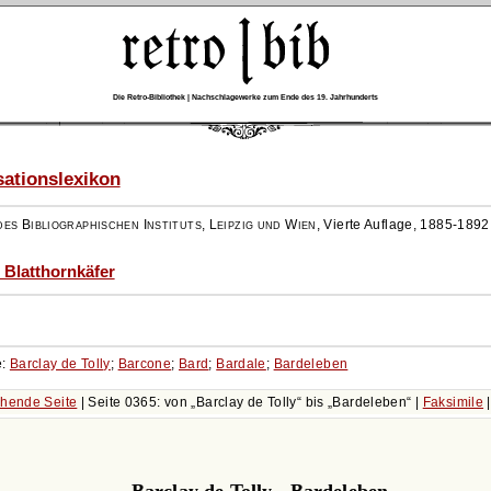
Die Retro-Bibliothek | Nachschlagewerke zum Ende des 19. Jahrhunderts
ationslexikon
es Bibliographischen Instituts, Leipzig und Wien
,
Vierte Auflage, 1885-1892
- Blatthornkäfer
e:
Barclay de Tolly
;
Barcone
;
Bard
;
Bardale
;
Bardeleben
hende Seite
| Seite 0365: von
Barclay de Tolly
bis
Bardeleben
|
Faksimile
Barclay de Tolly - Bardeleben.