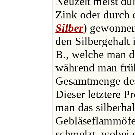
Neuzeit meist du
Zink oder durch d
Silber
) gewonnen
den Silbergehalt
B., welche man d
während man frü
Gesamtmenge des 
Dieser letztere P
man das silberhal
Gebläseflammöfe
schmelzt, wobei d