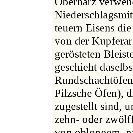
Oberharz verwen
Niederschlagsmitt
teuern Eisens di
von der Kupferar
gerösteten Bleis
geschieht daselbs
Rundschachtöfen 
Pilzsche Öfen), 
zugestellt sind, 
zehn- oder zwölf
von oblongem, n