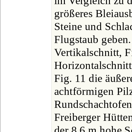
im Vergleich zu d
größeres Bleiaus
Steine und Schla
Flugstaub geben. 
Vertikalschnitt, 
Horizontalschnit
Fig. 11 die äußer
achtförmigen Pil
Rundschachtofens
Freiberger Hütte
der 8,6 m hohe S