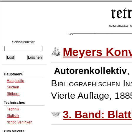
Die Retro-Bibliothek |
Schnellsuche:
Meyers Konv
Autorenkollektiv
Hauptmenü
Bibliographischen In
Hauptseite
Suchen
Vierte Auflage, 18
Stöbern
Technisches
Technik
3. Band: Blat
Statistik
richtig Verlinken
zum Meyers