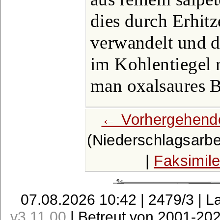
dies durch Erhit
verwandelt und d
im Kohlentiegel 
man oxalsaures B
← Vorhergehende
(Niederschlagsarbei
|
Faksimil
07.08.2026 10:42 | 2479/3 | L
v3.11.00
| Betreut von 2001-20