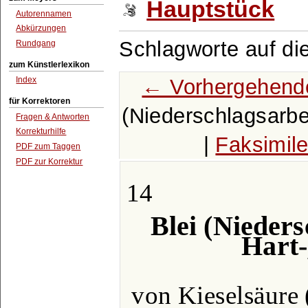
Hauptstück
Autorennamen
Abkürzungen
Schlagworte auf di
Rundgang
zum Künstlerlexikon
← Vorhergehende
Index
für Korrektoren
(Niederschlagsarbei
Fragen & Antworten
Korrekturhilfe
|
Faksimil
PDF zum Taggen
PDF zur Korrektur
14
Blei (Nieders
Hart-
von Kieselsäure 