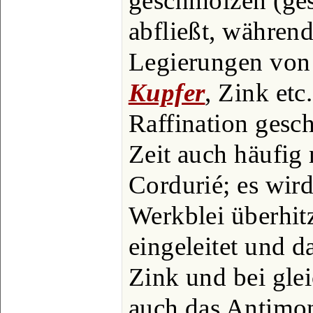
geschmolzen (ges
abfließt, währen
Legierungen von
Kupfer
, Zink etc
Raffination gesch
Zeit auch häufig
Cordurié; es wir
Werkblei überhit
eingeleitet und d
Zink und bei glei
auch das Antimon