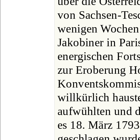
über die Österre
von Sachsen-Tesc
wenigen Wochen e
Jakobiner in Pari
energischen Fort
zur Eroberung Ho
Konventskommiss
willkürlich haus
aufwühlten und d
es 18. März 179
geschlagen wurde