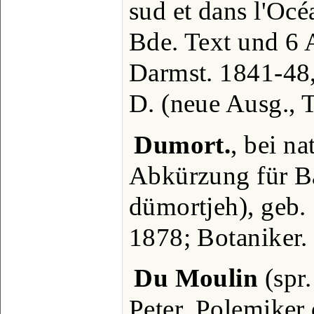
sud et dans l'Océ
Bde. Text und 6 A
Darmst. 1841-48, 
D. (neue Ausg., 
Dumort.
, bei n
Abkürzung für Ba
dümortjeh), geb. 
1878; Botaniker.
Du Moulin
(spr
Peter, Polemiker 