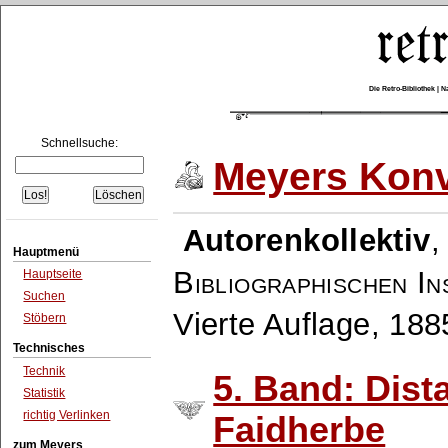
Die Retro-Bibliothek |
Schnellsuche:
Meyers Konv
Autorenkollektiv
Hauptmenü
Bibliographischen In
Hauptseite
Suchen
Vierte Auflage, 18
Stöbern
Technisches
Technik
5. Band: Dist
Statistik
richtig Verlinken
Faidherbe
zum Meyers