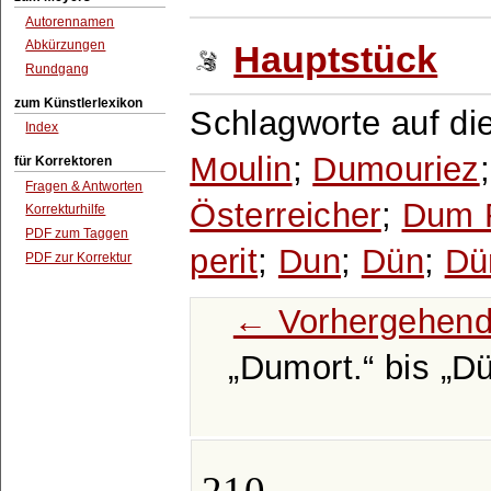
Autorennamen
Abkürzungen
Hauptstück
Rundgang
zum Künstlerlexikon
Schlagworte auf di
Index
Moulin
;
Dumouriez
für Korrektoren
Fragen & Antworten
Österreicher
;
Dum R
Korrekturhilfe
PDF zum Taggen
perit
;
Dun
;
Dün
;
Dü
PDF zur Korrektur
← Vorhergehend
Dumort.
bis
D
210