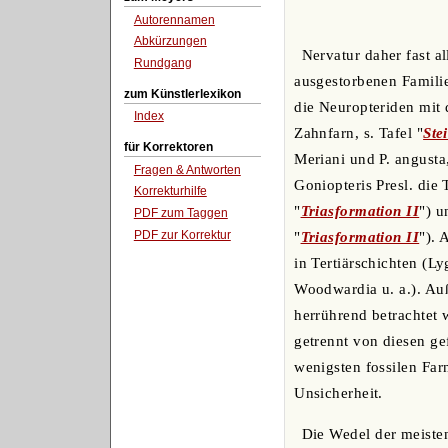
Autorennamen
Abkürzungen
Nervatur daher fast a
Rundgang
ausgestorbenen Familien
zum Künstlerlexikon
die Neuropteriden mit 
Index
Zahnfarn, s. Tafel "
Ste
für Korrektoren
Meriani und P. angusta
Fragen & Antworten
Goniopteris Presl. die 
Korrekturhilfe
"
Triasformation II
") u
PDF zum Taggen
PDF zur Korrektur
"
Triasformation II
"). 
in Tertiärschichten (L
Woodwardia u. a.). Auß
herrührend betrachtet 
getrennt von diesen g
wenigsten fossilen Far
Unsicherheit.
Die Wedel der meisten