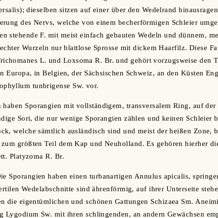
ersalis); dieselben sitzen auf einer über den Wedelrand hinausrage
erung des Nervs, welche von einem becherförmigen Schleier umgebe
n stehende F. mit meist einfach gebauten Wedeln und dünnem, m
 echter Wurzeln nur blattlose Sprosse mit dickem Haarfilz. Diese Fa
ichomanes L. und Loxsoma R. Br. und gehört vorzugsweise den 
rn Europa, in Belgien, der Sächsischen Schweiz, an den Küsten En
phyllum tunbrigense Sw. vor.
 haben Sporangien mit vollständigem, transversalem Ring, auf der
ndige Sori, die nur wenige Sporangien zählen und keinen Schleier be
ck, welche sämtlich ausländisch sind und meist der heißen Zone, b
 zum größten Teil dem Kap und Neuholland. Es gehören hierher di
tt. Platyzoma R. Br.
ie Sporangien haben einen turbanartigen Annulus apicalis, springe
ertilen Wedelabschnitte sind ährenförmig, auf ihrer Unterseite steh
en die eigentümlichen und schönen Gattungen Schizaea Sm. Aneimi
ng Lygodium Sw. mit ihren schlingenden, an andern Gewächsen e