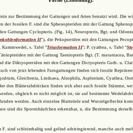
llein zur Bestimmung der Gattungen und Arten benutzt wird. Die wic
 der fossilen F. sind die Sphenopteriden mit der Gattung Sphenopter
den Gattungen Cyclopteris. (Fig. 14), Neuropteris, Bgt. und Odontop
inkohlenformation II
"), die Pekopteriden mit den Gattungen Pecopte
, Kammwedel, s. Tafel "
Triasformation II
"; P. cyathea, s. Tafel "
St
Täniopteriden mit der Gattung Taeniopteris Bgt. (T. marantacea, Ban
nd die Diktyopteriden mit den Gattungen Dictyopteris Gutb. u. Clath
Auch von jetzt lebenden Farngattungen finden sich fossile Repräsen
ygodrum, Gleichenia, Lindsaea, Alsophila, Asplenium, Cyathea, Osm
er den Blätterabdrücken finden sich aber auch fossile Stämme, we
werden, obgleich es nicht möglich ist, sie auf bestimmte Wedelabdr
efunden werden. Auch einzelne Blattstiele und Wurzelgeflechte ko
nen sind die Sporenhäufchen erkennbar, u. die Bestimmung derselbe
 F. sind schleimhaltig und gelind adstringierend, manche auch me