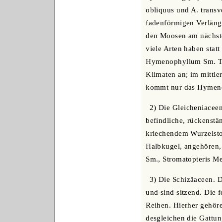
obliquus und A. transv
fadenförmigen Verläng
den Moosen am nächste
viele Arten haben statt
Hymenophyllum Sm. Tr
Klimaten an; im mittle
kommt nur das Hymeno
2) Die Gleicheniaceen
befindliche, rückenstä
kriechendem Wurzelsto
Halbkugel, angehören,
Sm., Stromatopteris Me
3) Die Schizäaceen. D
und sind sitzend. Die f
Reihen. Hierher gehör
desgleichen die Gattu