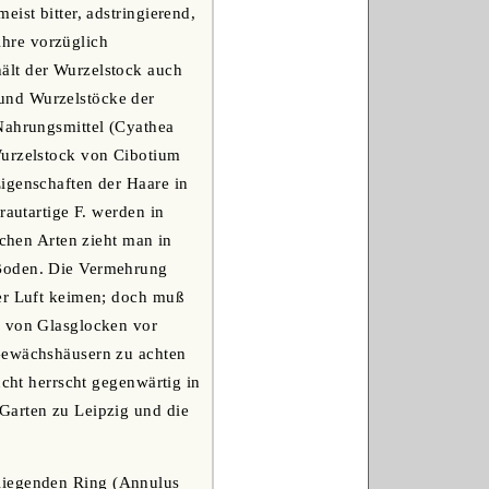
ist bitter, adstringierend,
 ihre vorzüglich
ält der Wurzelstock auch
und Wurzelstöcke der
 Nahrungsmittel (Cyathea
Wurzelstock von Cibotium
igenschaften der Haare in
rautartige F. werden in
schen Arten zieht man in
 Boden. Die Vermehrung
ter Luft keimen; doch muß
n von Glasglocken vor
 Gewächshäusern zu achten
ucht herrscht gegenwärtig in
Garten zu Leipzig und die
 liegenden Ring (Annulus