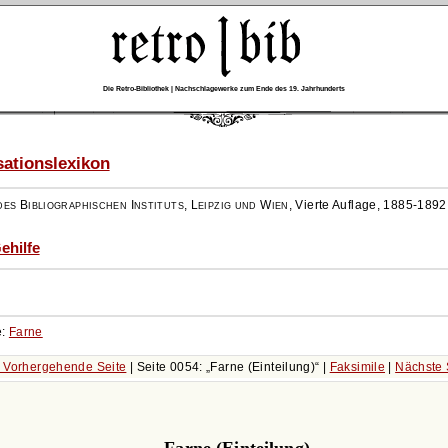
Die Retro-Bibliothek | Nachschlagewerke zum Ende des 19. Jahrhunderts
ationslexikon
es Bibliographischen Instituts, Leipzig und Wien
,
Vierte Auflage, 1885-1892
Gehilfe
e:
Farne
 Vorhergehende Seite
| Seite 0054:
Farne (Einteilung)
|
Faksimile
|
Nächste 
Farne (Einteilung).