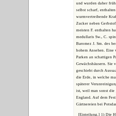
und wurden daher frühe
selbst scharf, enthalte
wurmvertreibende Kraf
Zucker neben Gerbstof
meisten F. enthalten h
medullaris Sw., C. spi
Baromez J. Sm. des ber
hohem Ansehen. Eine vi
Parken an schattigen P
Gewächshäusern. Sie v
geschieht durch Aussaa
die Erde, in welche ma
späterer Verunreinigu
ist, weil man sonst di
England. Auf dem Festl
Gärtnereien bei Potsd
[Einteilung.] 1) Die