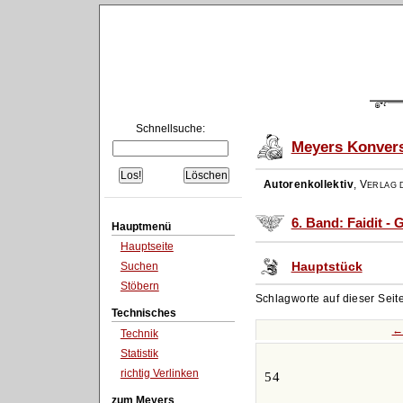
Schnellsuche:
Meyers Konvers
Autorenkollektiv
,
Verlag d
6. Band: Faidit - 
Hauptmenü
Hauptseite
Hauptstück
Suchen
Stöbern
Schlagworte auf dieser Seit
Technisches
←
Technik
Statistik
richtig Verlinken
54
zum Meyers