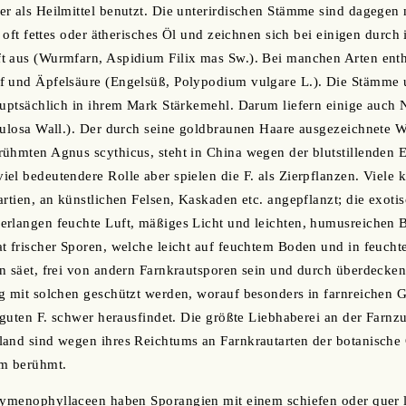
r als Heilmittel benutzt. Die unterirdischen Stämme sind dagegen me
n oft fettes oder ätherisches Öl und zeichnen sich bei einigen durch
t aus (Wurmfarn, Aspidium Filix mas Sw.). Bei manchen Arten enth
f und Äpfelsäure (Engelsüß, Polypodium vulgare L.). Die Stämme 
auptsächlich in ihrem Mark Stärkemehl. Darum liefern einige auch
nulosa Wall.). Der durch seine goldbraunen Haare ausgezeichnete 
ühmten Agnus scythicus, steht in China wegen der blutstillenden E
el bedeutendere Rolle aber spielen die F. als Zierpflanzen. Viele k
artien, an künstlichen Felsen, Kaskaden etc. angepflanzt; die exoti
erlangen feuchte Luft, mäßiges Licht und leichten, humusreichen
t frischer Sporen, welche leicht auf feuchtem Boden und in feuch
n säet, frei von andern Farnkrautsporen sein und durch überdecke
ng mit solchen geschützt werden, worauf besonders in farnreichen
e guten F. schwer herausfindet. Die größte Liebhaberei an der Farnz
and sind wegen ihres Reichtums an Farnkrautarten der botanische 
am berühmt.
 Hymenophyllaceen haben Sporangien mit einem schiefen oder quer