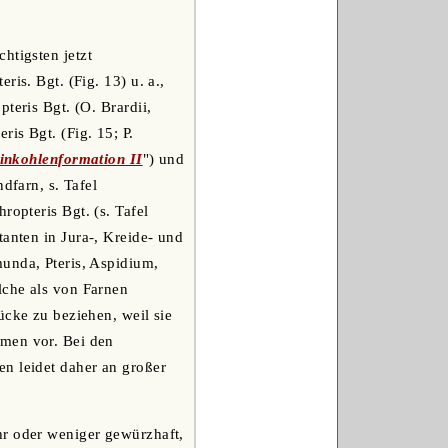
htigsten jetzt
is. Bgt. (Fig. 13) u. a.,
teris Bgt. (O. Brardii,
ris Bgt. (Fig. 15; P.
einkohlenformation II
") und
dfarn, s. Tafel
ropteris Bgt. (s. Tafel
tanten in Jura-, Kreide- und
unda, Pteris, Aspidium,
lche als von Farnen
ücke zu beziehen, weil sie
mmen vor. Bei den
n leidet daher an großer
hr oder weniger gewürzhaft,