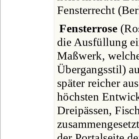
Fensterrecht (Ber
Fensterrose
(Ros
die Ausfüllung e
Maßwerk, welche
Übergangsstil) a
später reicher au
höchsten Entwick
Dreipässen, Fisch
zusammengesetzt
der Portalseite d