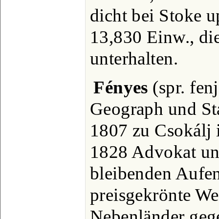
dicht bei Stoke u
13,830 Einw., di
unterhalten.
Fényes
(spr. fen
Geograph und Stat
1807 zu Csokálj 
1828 Advokat un
bleibenden Aufent
preisgekrönte We
Nebenländer gege