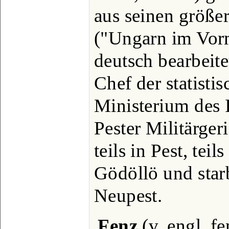
aus seinen größe
("Ungarn im Vorm
deutsch bearbeite
Chef der statisti
Ministerium des 
Pester Militärger
teils in Pest, tei
Gödöllö und starb
Neupest.
Fenz
(v. engl. f