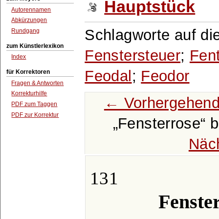
Hauptstück
Autorennamen
Abkürzungen
Schlagworte auf di
Rundgang
zum Künstlerlexikon
Fenstersteuer
;
Fen
Index
Feodal
;
Feodor
für Korrektoren
Fragen & Antworten
Korrekturhilfe
← Vorhergehend
PDF zum Taggen
PDF zur Korrektur
Fensterrose
b
Näc
131
Fenster