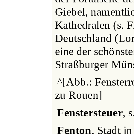
Giebel, namentli
Kathedralen (s. Fi
Deutschland (Lor
eine der schönste
Straßburger Müns
^[Abb.: Fensterr
zu Rouen]
Fenstersteuer
, 
Fenton
, Stadt i