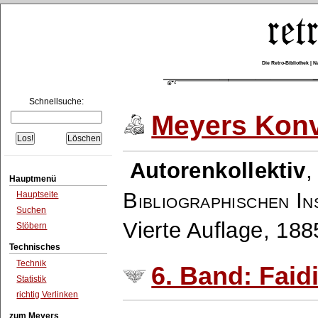
Die Retro-Bibliothek |
Schnellsuche:
Meyers Konv
Autorenkollektiv
Hauptmenü
Bibliographischen In
Hauptseite
Suchen
Vierte Auflage, 18
Stöbern
Technisches
Technik
6. Band: Faidi
Statistik
richtig Verlinken
zum Meyers