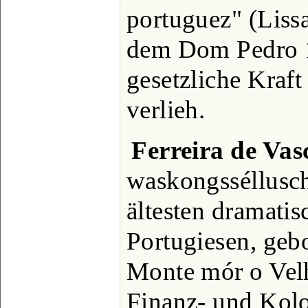
portuguez" (Liss
dem Dom Pedro 1
gesetzliche Kraft
verlieh.
Ferreira de Vas
waskongsséllusch)
ältesten dramatis
Portugiesen, geb
Monte mór o Velh
Finanz- und Kol