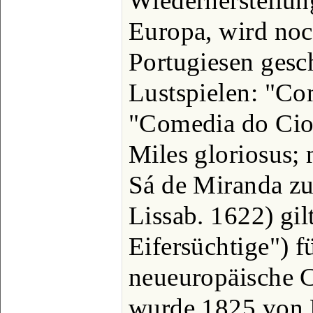
Wiederherstellun
Europa, wird noc
Portugiesen gesc
Lustspielen: "Co
"Comedia do Cios
Miles gloriosus; 
Sá de Miranda z
Lissab. 1622) gil
Eifersüchtige") fü
neueuropäische C
wurde 1825 von 