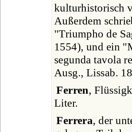
kulturhistorisch 
Außerdem schrieb
"Triumpho de Sa
1554), und ein "
segunda tavola r
Ausg., Lissab. 1
Ferren
, Flüssig
Liter.
Ferrera
, der un