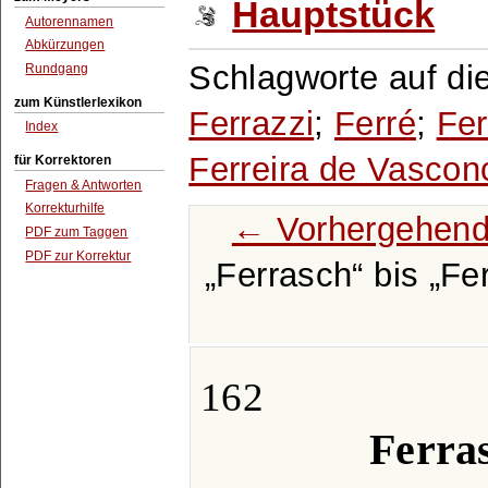
Hauptstück
Autorennamen
Abkürzungen
Schlagworte auf di
Rundgang
zum Künstlerlexikon
Ferrazzi
;
Ferré
;
Fer
Index
Ferreira de Vascon
für Korrektoren
Fragen & Antworten
Korrekturhilfe
← Vorhergehend
PDF zum Taggen
PDF zur Korrektur
Ferrasch
bis
Fer
162
Ferras