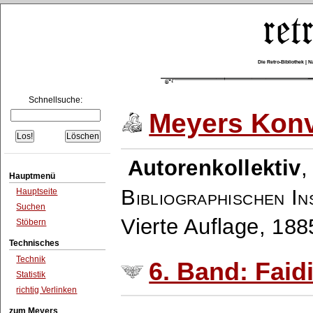
Die Retro-Bibliothek |
Schnellsuche:
Meyers Konv
Autorenkollektiv
Hauptmenü
Bibliographischen In
Hauptseite
Suchen
Vierte Auflage, 18
Stöbern
Technisches
Technik
6. Band: Faidi
Statistik
richtig Verlinken
zum Meyers