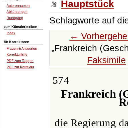
Hauptstück
Autorennamen
Abkürzungen
Schlagworte auf di
Rundgang
zum Künstlerlexikon
← Vorhergehe
Index
für Korrektoren
Frankreich (Geschi
Fragen & Antworten
Korrekturhilfe
Faksimile
PDF zum Taggen
PDF zur Korrektur
574
Frankreich (G
R
die Regierung da