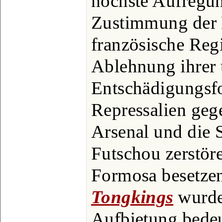
höchste Aufregun
Zustimmung der 
französische Reg
Ablehnung ihrer
Entschädigungsfo
Repressalien geg
Arsenal und die 
Futschou zerstör
Formosa besetze
Tongkings
wurde,
Aufbietung bedeut