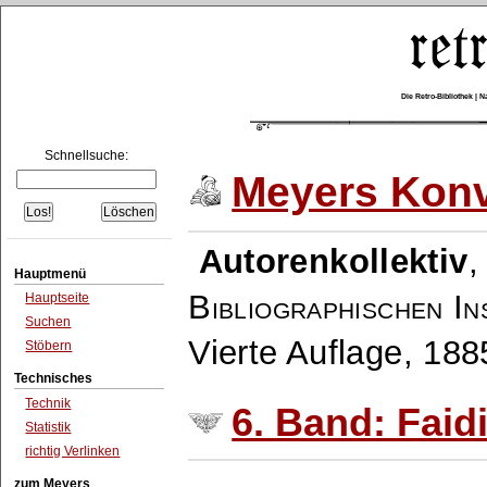
Die Retro-Bibliothek |
Schnellsuche:
Meyers Konv
Autorenkollektiv
Hauptmenü
Bibliographischen In
Hauptseite
Suchen
Vierte Auflage, 18
Stöbern
Technisches
Technik
6. Band: Faidi
Statistik
richtig Verlinken
zum Meyers