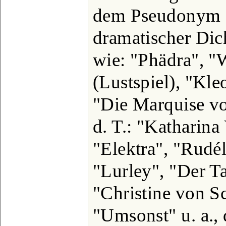
dem Pseudonym G
dramatischer Dic
wie: "Phädra", "
(Lustspiel), "Kle
"Die Marquise von
d. T.: "Katharina
"Elektra", "Rudé
"Lurley", "Der T
"Christine von S
"Umsonst" u. a., 