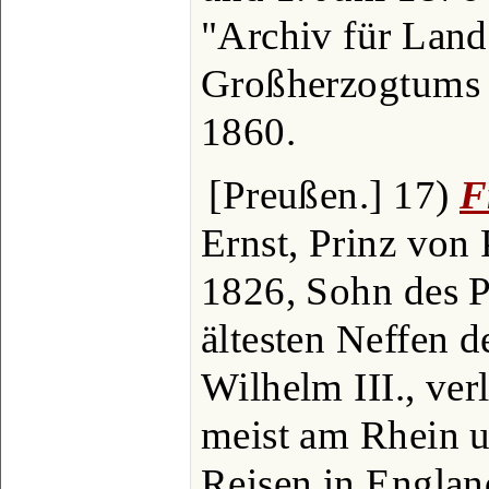
"Archiv für Lan
Großherzogtums 
1860.
[Preußen.] 17)
F
Ernst, Prinz von 
1826, Sohn des 
ältesten Neffen 
Wilhelm III., ver
meist am Rhein u
Reisen in England