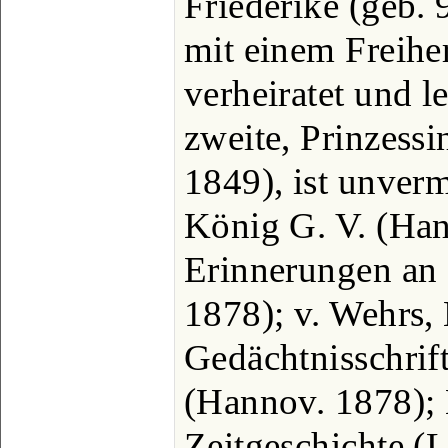
Friederike (geb. 
mit einem Freih
verheiratet und l
zweite, Prinzessi
1849), ist unverm
König G. V. (Han
Erinnerungen an 
1878); v. Wehrs,
Gedächtnisschrif
(Hannov. 1878);
Zeitgeschichte (L