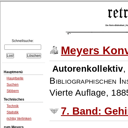
Die Retro-Bibliothek |
Schnellsuche:
Meyers Konv
Autorenkollektiv
Hauptmenü
Bibliographischen In
Hauptseite
Suchen
Vierte Auflage, 18
Stöbern
Technisches
Technik
7. Band: Gehi
Statistik
richtig Verlinken
zum Meyers