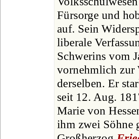
Volksschulwesen 
Fürsorge und hob
auf. Sein Widers
liberale Verfass
Schwerins vom J
vornehmlich zur
derselben. Er sta
seit 12. Aug. 181
Marie von Hessen
ihm zwei Söhne g
Großherzog
Frie