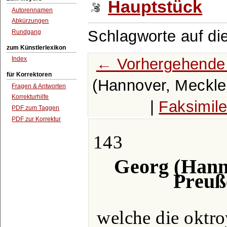
Hauptstück
Autorennamen
Abkürzungen
Schlagworte auf di
Rundgang
zum Künstlerlexikon
← Vorhergehende 
Index
für Korrektoren
(Hannover, Meckle
Fragen & Antworten
Korrekturhilfe
|
Faksimil
PDF zum Taggen
PDF zur Korrektur
143
Georg (Hann
Preuß
welche die oktro