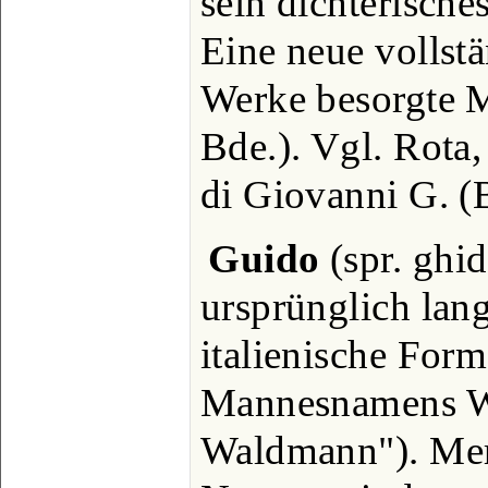
sein dichterische
Eine neue vollst
Werke besorgte M
Bde.). Vgl. Rota,
di Giovanni G. 
Guido
(spr. ghid
ursprünglich lan
italienische Form
Mannesnamens Wi
Waldmann"). Mer