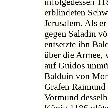
infolgedessen 118
erblindeten Schw
Jerusalem. Als e
gegen Saladin vö
entsetzte ihn Bal
über die Armee, 
auf Guidos unmü
Balduin von Mont
Grafen Raimund 
Vormund desselbe
König 1186 plötz