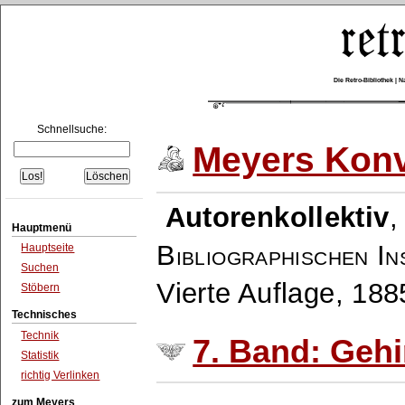
Die Retro-Bibliothek |
Schnellsuche:
Meyers Konv
Autorenkollektiv
Hauptmenü
Bibliographischen In
Hauptseite
Suchen
Vierte Auflage, 18
Stöbern
Technisches
Technik
7. Band: Gehi
Statistik
richtig Verlinken
zum Meyers