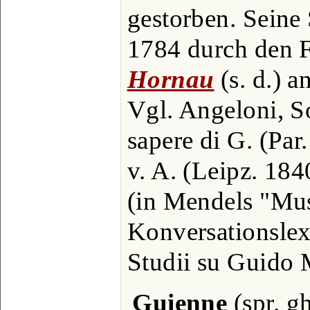
gestorben. Seine
1784 durch den 
Hornau
(s. d.) a
Vgl. Angeloni, Sop
sapere di G. (Par
v. A. (Leipz. 184
(in Mendels "Mu
Konversationslexi
Studii su Guido 
Guienne
(spr. g