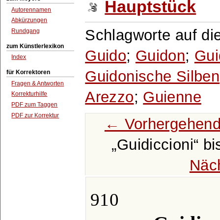
Hauptstück
Autorennamen
Abkürzungen
Schlagworte auf di
Rundgang
zum Künstlerlexikon
Guido
;
Guidon
;
Gui
Index
Guidonische Silben
für Korrektoren
Fragen & Antworten
Arezzo
;
Guienne
Korrekturhilfe
PDF zum Taggen
PDF zur Korrektur
← Vorhergehend
Guidiccioni
bi
Näc
910