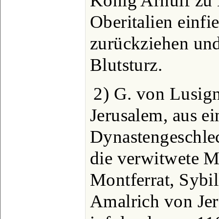
König Arnulf zu H
Oberitalien einfi
zurückziehen und
Blutsturz.
2) G. von Lusig
Jerusalem, aus ei
Dynastengeschlech
die verwitwete M
Montferrat, Sybil
Amalrich von Je