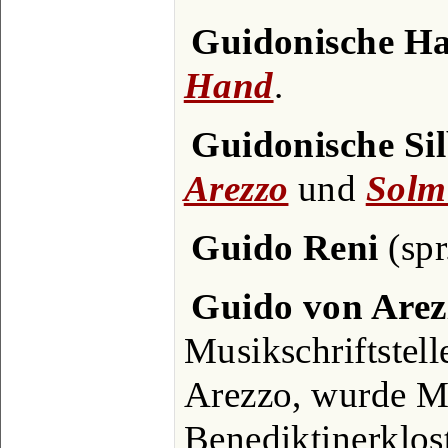
Guidonische H
Hand
.
Guidonische Si
Arezzo
und
Solm
Guido Reni
(spr
Guido von Arez
Musikschriftstel
Arezzo, wurde M
Benediktinerklos