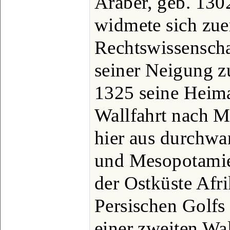
Araber, geb. 130
widmete sich zue
Rechtswissenscha
seiner Neigung zu
1325 seine Heima
Wallfahrt nach 
hier aus durchwan
und Mesopotamie
der Ostküste Afri
Persischen Golfs
einer zweiten Wa