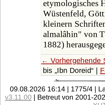
etymologisches 
Wüstenfeld, Gött
kleinern Schrifte
almalâhin" von T
1882) herausgeg
← Vorhergehende 
bis
Ibn Doreid
|
F
09.08.2026 16:14 | 1775/4 | L
v3.11.00
| Betreut von 2001-20