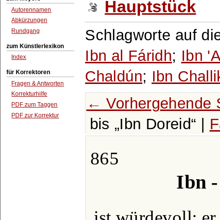
Hauptstück
Autorennamen
Abkürzungen
Schlagworte auf di
Rundgang
zum Künstlerlexikon
Ibn al Fáridh
;
Ibn '
Index
Chaldún
;
Ibn Chall
für Korrektoren
Fragen & Antworten
Korrekturhilfe
← Vorhergehende 
PDF zum Taggen
PDF zur Korrektur
bis
Ibn Doreid
|
F
865
Ibn -
ist würdevoll; er