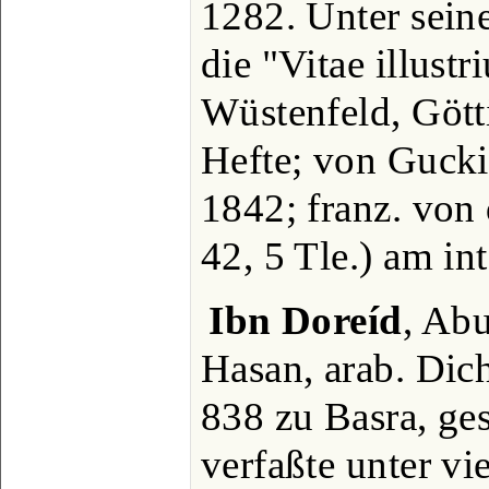
1282. Unter seine
die "Vitae illust
Wüstenfeld, Gött
Hefte; von Guckin
1842; franz. von
42, 5 Tle.) am in
Ibn Doreíd
, Ab
Hasan, arab. Dich
838 zu Basra, ge
verfaßte unter vi