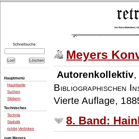
Die Retro-Bibliothek |
Schnellsuche:
Meyers Konv
Autorenkollektiv
Hauptmenü
Bibliographischen In
Hauptseite
Suchen
Vierte Auflage, 18
Stöbern
Technisches
Technik
8. Band: Hainl
Statistik
richtig Verlinken
zum Meyers