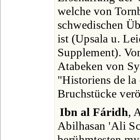
welche von Tornb
schwedischen Üb
ist (Upsala u. Le
Supplement). Von
Atabeken von Syr
"Historiens de la
Bruchstücke veröf
Ibn al Fáridh
, 
Abilhasan 'Ali Sc
berühmtesten mys