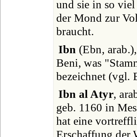
und sie in so vie
der Mond zur Vo
braucht.
Ibn
(Ebn, arab.),
Beni, was "Stam
bezeichnet (vgl. 
Ibn al Atyr
, ara
geb. 1160 in Mes
hat eine vortreff
Erschaffung der W