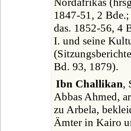
Nordafrikas (hrsg
1847-51, 2 Bde.;
das. 1852-56, 4 B
I. und seine Kult
(Sitzungsbericht
Bd. 93, 1879).
Ibn Challikan
,
Abbas Ahmed, ara
zu Arbela, beklei
Ämter in Kairo 