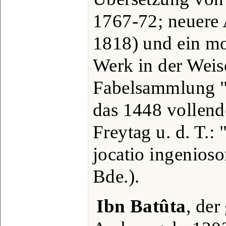
1767-72; neuere 
1818) und ein mo
Werk in der Weis
Fabelsammlung "
das 1448 vollend
Freytag u. d. T.:
jocatio ingenios
Bde.).
Ibn Batûta
, der