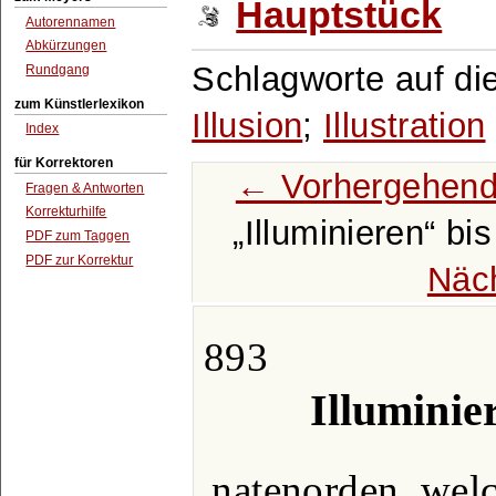
Hauptstück
Autorennamen
Abkürzungen
Schlagworte auf di
Rundgang
zum Künstlerlexikon
Illusion
;
Illustration
Index
für Korrektoren
← Vorhergehend
Fragen & Antworten
Korrekturhilfe
Illuminieren
bi
PDF zum Taggen
PDF zur Korrektur
Näc
893
Illuminier
natenorden, welc