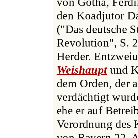
von Gotha, Ferd
den Koadjutor Dal
("Das deutsche St
Revolution", S. 
Herder. Entzweiu
Weishaupt
und Kn
dem Orden, der al
verdächtigt wurd
ehe er auf Betrei
Verordnung des 
von Bayern 22. 