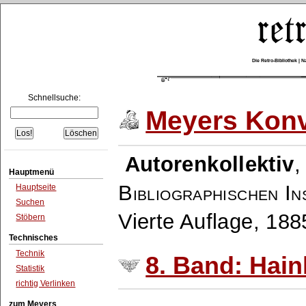
Die Retro-Bibliothek |
Schnellsuche:
Meyers Konv
Autorenkollektiv
Hauptmenü
Bibliographischen In
Hauptseite
Suchen
Vierte Auflage, 18
Stöbern
Technisches
Technik
8. Band: Hainl
Statistik
richtig Verlinken
zum Meyers