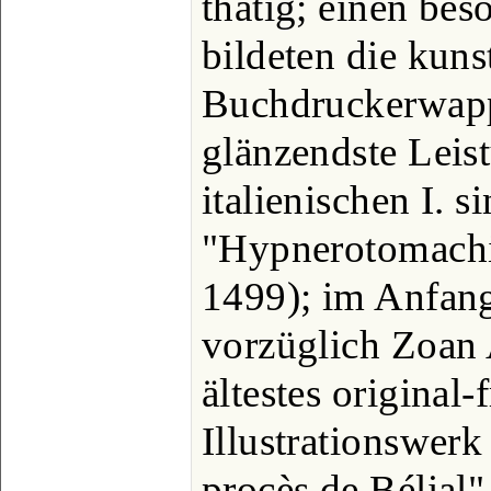
thätig; einen be
bildeten die kuns
Buchdruckerwapp
glänzendste Leis
italienischen I. s
"Hypnerotomachia
1499); im Anfang
vorzüglich Zoan 
ältestes original-
Illustrationswerk
procès de Bélial"