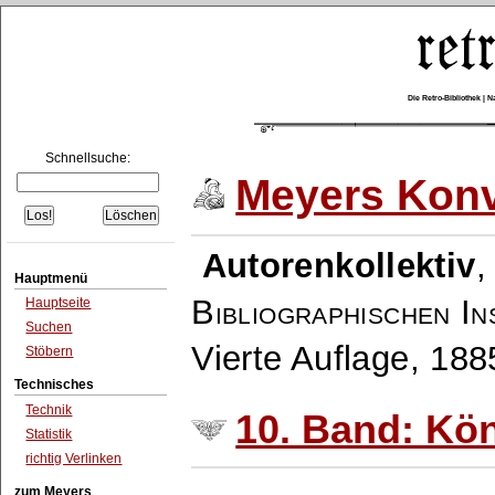
Die Retro-Bibliothek |
Schnellsuche:
Meyers Konv
Autorenkollektiv
Hauptmenü
Bibliographischen In
Hauptseite
Suchen
Vierte Auflage, 18
Stöbern
Technisches
Technik
10. Band: Kö
Statistik
richtig Verlinken
zum Meyers