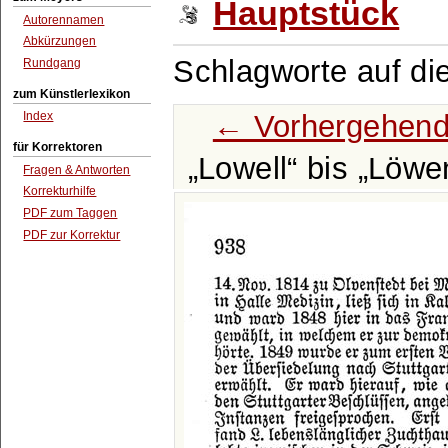
Hauptstück
Autorennamen
Abkürzungen
Schlagworte auf di
Rundgang
zum Künstlerlexikon
← Vorhergehend
Index
für Korrektoren
Lowell
bis
Löwe
Fragen & Antworten
Korrekturhilfe
PDF zum Taggen
PDF zur Korrektur