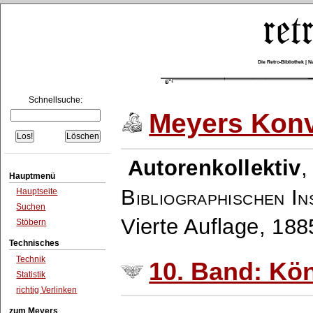
Die Retro-Bibliothek |
Schnellsuche:
Meyers Konv
Autorenkollektiv
Hauptmenü
Bibliographischen In
Hauptseite
Suchen
Vierte Auflage, 18
Stöbern
Technisches
Technik
10. Band: Kö
Statistik
richtig Verlinken
zum Meyers