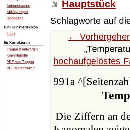
Hauptstück
Autorennamen
Abkürzungen
Schlagworte auf di
Rundgang
zum Künstlerlexikon
← Vorhergehen
Index
für Korrektoren
Temperatu
Fragen & Antworten
Korrekturhilfe
hochaufgelöstes F
PDF zum Taggen
PDF zur Korrektur
991a ^[Seitenzahl
Tempe
Die Ziffern an d
Isanomalen zeige