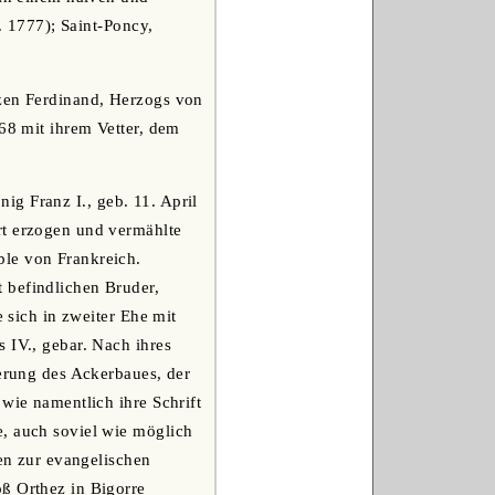
. 1777); Saint-Poncy,
nzen Ferdinand, Herzogs von
868 mit ihrem Vetter, dem
g Franz I., geb. 11. April
rt erzogen und vermählte
ble von Frankreich.
 befindlichen Bruder,
e sich in zweiter Ehe mit
 IV., gebar. Nach ihres
derung des Ackerbaues, der
wie namentlich ihre Schrift
e, auch soviel wie möglich
fen zur evangelischen
oß Orthez in Bigorre