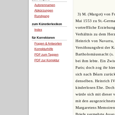
Autorennamen
Abkürzungen
3) M. (Margot) von Fr
Rundgang
Mai 1553 zu St.-Germai
zum Künstlerlexikon
vortreffliche Erziehung
Index
Verhältnis zu dem Her
für Korrektoren
Heinrich von Navarra, 
Fragen & Antworten
Versöhnungsfest der K
Korrekturhilfe
Bartholomäusnacht (s. 
PDF zum Taggen
PDF zur Korrektur
bei ihm lebte. Ein Zwi
Paris; doch zog ihr hi
sich nach Béarn zurück
denselben. Heinrich IV
kinderlosen Ehe. Doch 
würde sich mit dieser 
mit den ausgezeichnetst
Margaretens Memoiren e
Briefe vermehrte Ausga