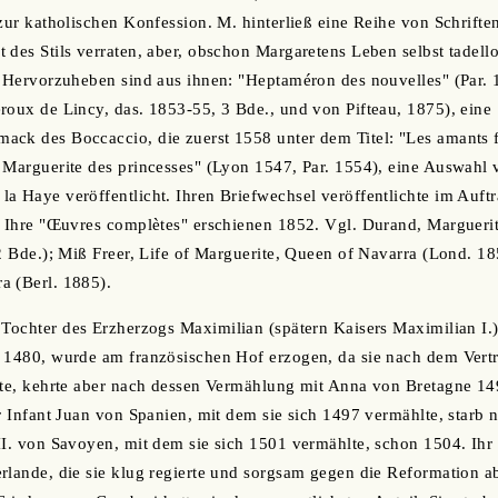
 zur katholischen Konfession. M. hinterließ eine Reihe von Schrifte
 des Stils verraten, aber, obschon Margaretens Leben selbst tadello
. Hervorzuheben sind aus ihnen: "Heptaméron des nouvelles" (Par.
eroux de Lincy, das. 1853-55, 3 Bde., und von Pifteau, 1875), ei
ack des Boccaccio, die zuerst 1558 unter dem Titel: "Les amants 
 Marguerite des princesses" (Lyon 1547, Par. 1554), eine Auswahl
a Haye veröffentlicht. Ihren Briefwechsel veröffentlichte im Auft
. Ihre "Œuvres complètes" erschienen 1852. Vgl. Durand, Marguerite
 2 Bde.); Miß Freer, Life of Marguerite, Queen of Navarra (Lond. 18
a (Berl. 1885).
 Tochter des Erzherzogs Maximilian (spätern Kaisers Maximilian I.
. 1480, wurde am französischen Hof erzogen, da sie nach dem Ver
lte, kehrte aber nach dessen Vermählung mit Anna von Bretagne 14
er Infant Juan von Spanien, mit dem sie sich 1497 vermählte, starb
II. von Savoyen, mit dem sie sich 1501 vermählte, schon 1504. Ihr 
rlande, die sie klug regierte und sorgsam gegen die Reformation 