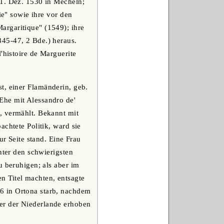
 1. Dez. 1530 in Mecheln;
ie" sowie ihre vor den
argaritique" (1549); ihre
45-47, 2 Bde.) heraus.
'histoire de Marguerite
t, einer Flamänderin, geb.
Ehe mit Alessandro de'
, vermählt. Bekannt mit
chtete Politik, ward sie
ur Seite stand. Eine Frau
nter den schwierigsten
u beruhigen; als aber im
n Titel machten, entsagte
6 in Ortona starb, nachdem
er der Niederlande erhoben