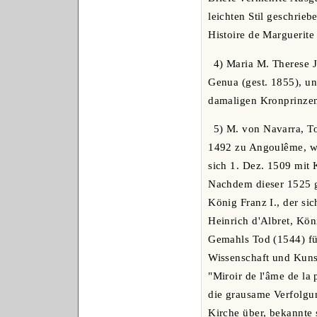
leichten Stil geschrieb
Histoire de Marguerite 
4) Maria M. Therese J
Genua (gest. 1855), un
damaligen Kronprinzen
5) M. von Navarra, To
1492 zu Angoulême, wur
sich 1. Dez. 1509 mit
Nachdem dieser 1525 ge
König Franz I., der sic
Heinrich d'Albret, Kön
Gemahls Tod (1544) füh
Wissenschaft und Kunst
"Miroir de l'âme de la
die grausame Verfolgun
Kirche über, bekannte 