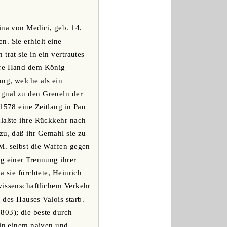
ina von Medici, geb. 14.
. Sie erhielt eine
rat sie in ein vertrautes
ihre Hand dem König
ng, welche als ein
ignal zu den Greueln der
 1578 eine Zeitlang in Pau
nlaßte ihre Rückkehr nach
zu, daß ihr Gemahl sie zu
M. selbst die Waffen gegen
ag einer Trennung ihrer
a sie fürchtete, Heinrich
wissenschaftlichem Verkehr
g des Hauses Valois starb.
803); die beste durch
 in einem naiven und