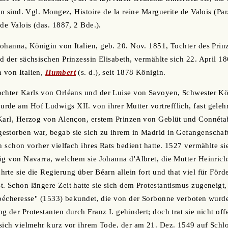
en sind. Vgl. Mongez, Histoire de la reine Marguerite de Valois (Par
de Valois (das. 1887, 2 Bde.).
ohanna, Königin von Italien, geb. 20. Nov. 1851, Tochter des Pri
d der sächsischen Prinzessin Elisabeth, vermählte sich 22. April 1
 von Italien,
Humbert
(s. d.), seit 1878 Königin.
chter Karls von Orléans und der Luise von Savoyen, Schwester Köni
de am Hof Ludwigs XII. von ihrer Mutter vortrefflich, fast geleh
 Karl, Herzog von Alençon, erstem Prinzen von Geblüt und Connéta
storben war, begab sie sich zu ihrem in Madrid in Gefangenschaft
h schon vorher vielfach ihres Rats bedient hatte. 1527 vermählte si
ig von Navarra, welchem sie Johanna d'Albret, die Mutter Heinrichs
rte sie die Regierung über Béarn allein fort und that viel für För
. Schon längere Zeit hatte sie sich dem Protestantismus zugeneigt, 
 pécheresse" (1533) bekundet, die von der Sorbonne verboten wurd
g der Protestanten durch Franz I. gehindert; doch trat sie nicht of
sich vielmehr kurz vor ihrem Tode, der am 21. Dez. 1549 auf Schl