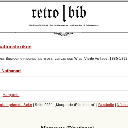
Die Retro-Bibliothek | Nachschlagewerke zum Ende des 19. Jahrhunderts
ationslexikon
es Bibliographischen Instituts, Leipzig und Wien
,
Vierte Auflage, 1885-1892
- Nathanael
e:
Margarete
rhergehende Seite
| Seite 0231:
Margarete (Fürstinnen)
|
Faksimile
|
Nächs
Margarete (Fürstinnen).