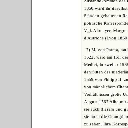
Zustandekommen des Fri
1850 ward ihr daselbst 
Ständen gehaltenen Re
politische Korrespond
Vgl. Altmeyer, Marguer
d'Autriche (Lyon 1860,
7) M. von Parma, natü
1522, ward am Hof der
Medici, in zweiter 153
den Sitten des niederl
1559 von Philipp II. zu
von männlichem Charakt
Verhältnissen große Um
August 1567 Alba mit 
sie auch diesem und g
sie noch die Genugthu
zu sehen. Ihre Korres