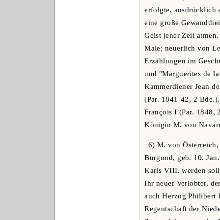
erfolgte, ausdrücklich
eine große Gewandtheit
Geist jener Zeit atmen
Male; neuerlich von L
Erzählungen im Geschm
und "Marguerites de la
Kammerdiener Jean de l
(Par. 1841-42, 2 Bde.)
François I (Par. 1848,
Königin M. von Navarr
6) M. von Österreich,
Burgund, geb. 10. Jan
Karls VIII. werden sol
Ihr neuer Verlobter, d
auch Herzog Philibert 
Regentschaft der Niede