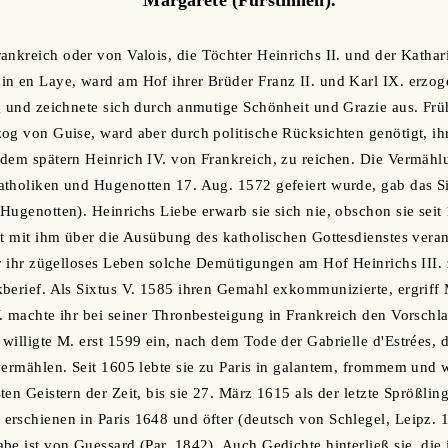
ankreich oder von Valois, die Töchter Heinrichs II. und der Kathar
n en Laye, ward am Hof ihrer Brüder Franz II. und Karl IX. erzogen
 und zeichnete sich durch anmutige Schönheit und Grazie aus. Früh t
zog von Guise, ward aber durch politische Rücksichten genötigt, 
dem spätern Heinrich IV. von Frankreich, zu reichen. Die Vermählu
atholiken und Hugenotten 17. Aug. 1572 gefeiert wurde, gab das S
Hugenotten). Heinrichs Liebe erwarb sie sich nie, obschon sie seit
st mit ihm über die Ausübung des katholischen Gottesdienstes vera
er ihr zügelloses Leben solche Demütigungen am Hof Heinrichs III. 
berief. Als Sixtus V. 1585 ihren Gemahl exkommunizierte, ergriff 
. machte ihr bei seiner Thronbesteigung in Frankreich den Vorschl
willigte M. erst 1599 ein, nach dem Tode der Gabrielle d'Estrées, d
vermählen. Seit 1605 lebte sie zu Paris in galantem, frommem und 
en Geistern der Zeit, bis sie 27. März 1615 als der letzte Sprößlin
rschienen in Paris 1648 und öfter (deutsch von Schlegel, Leipz. 1
be ist von Guessard (Par. 1842). Auch Gedichte hinterließ sie, die