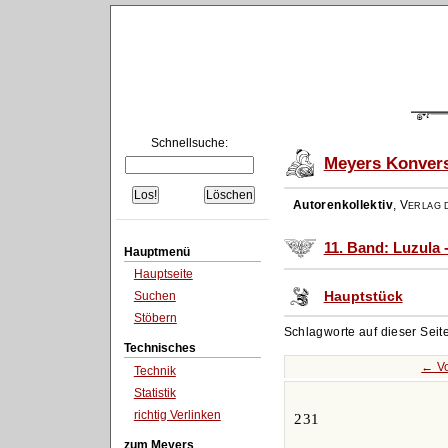
Schnellsuche:
Meyers Konvers
Autorenkollektiv
,
Verlag d
11. Band: Luzula 
Hauptmenü
Hauptseite
Hauptstück
Suchen
Stöbern
Schlagworte auf dieser Seit
Technisches
← Vo
Technik
Statistik
richtig Verlinken
231
zum Meyers