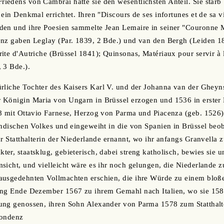
edens von Cambrai hatte sie den wesentlichsten Anteil. Sie starb
ein Denkmal errichtet. Ihren "Discours de ses infortunes et de sa v
den und ihre Poesien sammelte Jean Lemaire in seiner "Couronne M
enz gaben Leglay (Par. 1839, 2 Bde.) und van den Bergh (Leiden 18
ite d'Autriche (Brüssel 1841); Quinsonas, Matériaux pour servir à l
 3 Bde.).
rliche Tochter des Kaisers Karl V. und der Johanna van der Gheyns
 Königin Maria von Ungarn in Brüssel erzogen und 1536 in erster 
8 mit Ottavio Farnese, Herzog von Parma und Piacenza (geb. 1526)
ändischen Volkes und eingeweiht in die von Spanien in Brüssel beoba
r Statthalterin der Niederlande ernannt, wo ihr anfangs Granvella z
er, staatsklug, gebieterisch, dabei streng katholisch, bewies sie u
sicht, und vielleicht wäre es ihr noch gelungen, die Niederlande z
ausgedehnten Vollmachten erschien, die ihre Würde zu einem bloße
ing Ende Dezember 1567 zu ihrem Gemahl nach Italien, wo sie 158
ung genossen, ihren Sohn Alexander von Parma 1578 zum Statthalt
pondenz