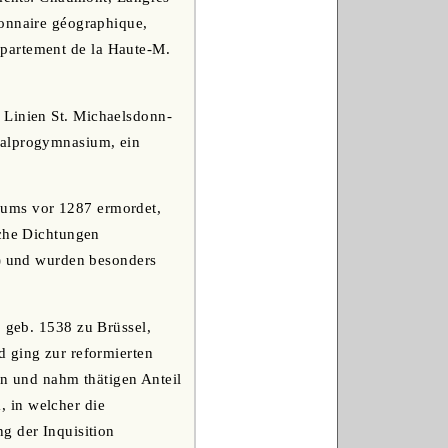
ionnaire géographique,
 département de la Haute-M.
n Linien St. Michaelsdonn-
ealprogymnasium, ein
nums vor 1287 ermordet,
sche Dichtungen
8) und wurden besonders
, geb. 1538 zu Brüssel,
d ging zur reformierten
ion und nahm thätigen Anteil
 in welcher die
g der Inquisition