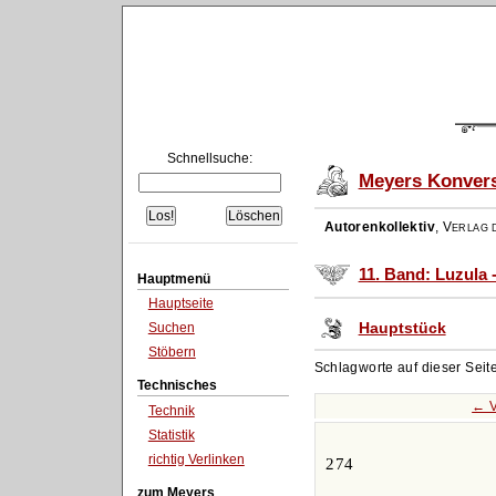
Schnellsuche:
Meyers Konvers
Autorenkollektiv
,
Verlag d
11. Band: Luzula 
Hauptmenü
Hauptseite
Hauptstück
Suchen
Stöbern
Schlagworte auf dieser Seit
Technisches
← V
Technik
Statistik
richtig Verlinken
274
zum Meyers