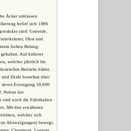
Die Äcker umfassen
lkerung belief sich 1886
rodukte sind: Getreide,
utterkräuter, Obst und
keinem hohen Belang;
gehalten. Auf höherer
en, welcher jährlich bis
striellen Betriebs bildet.
 und Draht bestehen über
, deren Erzeugung 10,000
uf. Neben der
h sind noch die Fabrikation
en. Mit den erwähnten
trieben, welcher sich
reren Abzweigungen) bewegt.
ements: Chaumont, Langres