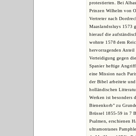
protestierten. Bei Alb
Prinzen Wilhelm von O
Vertreter nach Dordre
Maaslandssluys 1573 ge
hierauf die aufständis
wohnte 1578 dem Reichs
hervorragenden Anteil
Verteidigung gegen di
Spanier heftige Angrif
eine Mission nach Pari
der Bibel arbeitete un
holländischen Litteratu
Werken ist besonders 
Bienenkorb" zu Grunde
Brüssel 1855-59 in 7 B
Psalmen, erschienen Ha
ultramontanes Pamphlet