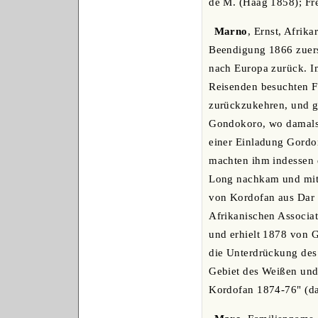
de M. (Haag 1858); Fré
Marno
, Ernst, Afrik
Beendigung 1866 zuerst
nach Europa zurück. I
Reisenden besuchten F
zurückzukehren, und g
Gondokoro, wo damals B
einer Einladung Gordon
machten ihm indessen 
Long nachkam und mit 
von Kordofan aus Dar F
Afrikanischen Associat
und erhielt 1878 von G
die Unterdrückung des 
Gebiet des Weißen und 
Kordofan 1874-76" (da