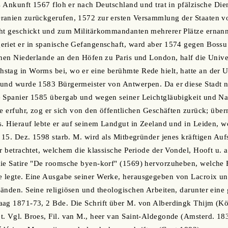
as Ankunft 1567 floh er nach Deutschland und trat in pfälzische Di
ranien zurückgerufen, 1572 zur ersten Versammlung der Staaten vo
cht geschickt und zum Militärkommandanten mehrerer Plätze ernan
riet er in spanische Gefangenschaft, ward aber 1574 gegen Bossu 
chen Niederlande an den Höfen zu Paris und London, half die Unive
tag in Worms bei, wo er eine berühmte Rede hielt, hatte an der U
 und wurde 1583 Bürgermeister von Antwerpen. Da er diese Stadt 
e Spanier 1585 übergab und wegen seiner Leichtgläubigkeit und Na
fe erfuhr, zog er sich von den öffentlichen Geschäften zurück; üb
s. Hierauf lebte er auf seinem Landgut in Zeeland und in Leiden, w
d 15. Dez. 1598 starb. M. wird als Mitbegründer jenes kräftigen Au
r betrachtet, welchem die klassische Periode der Vondel, Hooft u. a
die Satire "De roomsche byen-korf" (1569) hervorzuheben, welche
 legte. Eine Ausgabe seiner Werke, herausgegeben von Lacroix un
änden. Seine religiösen und theologischen Arbeiten, darunter eine
ag 1871-73, 2 Bde. Die Schrift über M. von Alberdingk Thijm (Köl
. Vgl. Broes, Fil. van M., heer van Saint-Aldegonde (Amsterd. 183