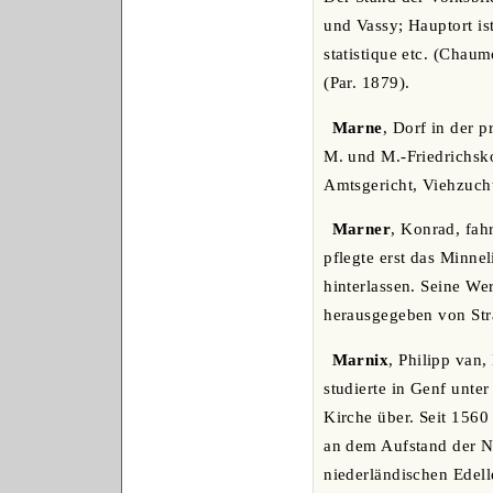
und Vassy; Hauptort is
statistique etc. (Chaum
(Par. 1879).
Marne
, Dorf in der 
M. und M.-Friedrichsk
Amtsgericht, Viehzuch
Marner
, Konrad, fah
pflegte erst das Minne
hinterlassen. Seine We
herausgegeben von Str
Marnix
, Philipp van,
studierte in Genf unte
Kirche über. Seit 1560
an dem Aufstand der N
niederländischen Edell