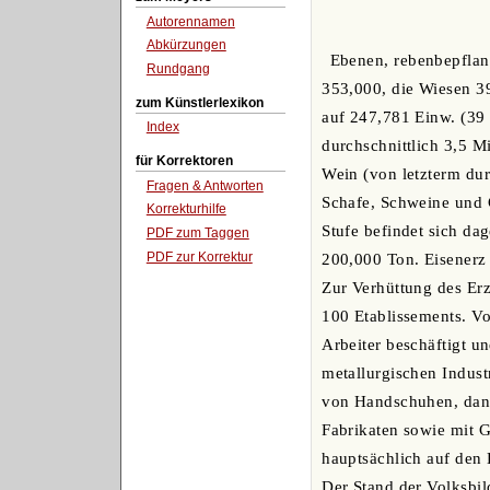
Autorennamen
Abkürzungen
Ebenen, rebenbepflan
Rundgang
353,000, die Wiesen 3
zum Künstlerlexikon
auf 247,781 Einw. (39
Index
durchschnittlich 3,5 M
für Korrektoren
Wein (von letzterm dur
Fragen & Antworten
Schafe, Schweine und 
Korrekturhilfe
Stufe befindet sich da
PDF zum Taggen
PDF zur Korrektur
200,000 Ton. Eisenerz l
Zur Verhüttung des Er
100 Etablissements. V
Arbeiter beschäftigt u
metallurgischen Indust
von Handschuhen, dann
Fabrikaten sowie mit G
hauptsächlich auf den
Der Stand der Volksbil