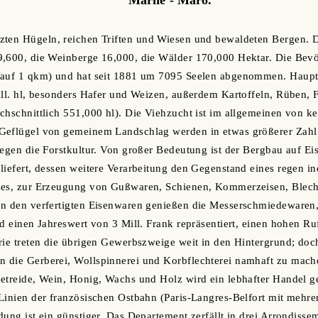
zten Hügeln, reichen Triften und Wiesen und bewaldeten Bergen. 
9,600, die Weinberge 16,000, die Wälder 170,000 Hektar. Die Bevö
 auf 1 qkm) und hat seit 1881 um 7095 Seelen abgenommen. Hauptp
ill. hl, besonders Hafer und Weizen, außerdem Kartoffeln, Rüben, F
chschnittlich 551,000 hl). Die Viehzucht ist im allgemeinen von 
Geflügel von gemeinem Landschlag werden in etwas größerer Zahl 
gegen die Forstkultur. Von großer Bedeutung ist der Bergbau auf Eis
iefert, dessen weitere Verarbeitung den Gegenstand eines regen indu
zes, zur Erzeugung von Gußwaren, Schienen, Kommerzeisen, Blech
on den verfertigten Eisenwaren genießen die Messerschmiedewaren
nd einen Jahreswert von 3 Mill. Frank repräsentiert, einen hohen R
rie treten die übrigen Gewerbszweige weit in den Hintergrund; doc
 die Gerberei, Wollspinnerei und Korbflechterei namhaft zu mach
etreide, Wein, Honig, Wachs und Holz wird ein lebhafter Handel ge
 Linien der französischen Ostbahn (Paris-Langres-Belfort mit meh
dung ist ein günstiger. Das Departement zerfällt in drei Arrondiss