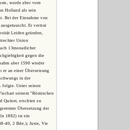
enste, wurde aber vom
n Holland als sein
nt. Bei der Einnahme von
ausgetauscht. Er vertrat
rsität Leiden gründen,
trechter Union
nach 13monatlicher
chgiebigkeit gegen die
ernahm aber 1590 wieder
o er an einer Übersetzung
fschwungs in der
. folgte. Unter seinen
 Fischart seinem "Römischen
d Quinet, erschien zu
 gereimte Übersetzung der
n 1882) ist ein
8-40, 2 Bde.); Juste, Vie