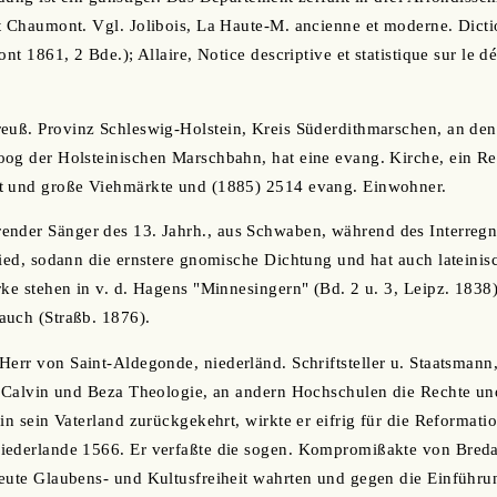
t Chaumont. Vgl. Jolibois, La Haute-M. ancienne et moderne. Dict
ont 1861, 2 Bde.); Allaire, Notice descriptive et statistique sur le
preuß. Provinz Schleswig-Holstein, Kreis Süderdithmarschen, an de
oog der Holsteinischen Marschbahn, hat eine evang. Kirche, ein R
t und große Viehmärkte und (1885) 2514 evang. Einwohner.
render Sänger des 13. Jahrh., aus Schwaben, während des Interreg
lied, sodann die ernstere gnomische Dichtung und hat auch lateini
rke stehen in v. d. Hagens "Minnesingern" (Bd. 2 u. 3, Leipz. 183
auch (Straßb. 1876).
 Herr von Saint-Aldegonde, niederländ. Schriftsteller u. Staatsmann
r Calvin und Beza Theologie, an andern Hochschulen die Rechte un
 in sein Vaterland zurückgekehrt, wirkte er eifrig für die Reformat
iederlande 1566. Er verfaßte die sogen. Kompromißakte von Breda,
eute Glaubens- und Kultusfreiheit wahrten und gegen die Einführun