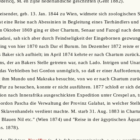
déricq, M. en zijne nederlandsche geschriften (Gent 1882).
areisender, geb. 13. Jan. 1844 zu Wien, widmete sich zoologischen 
 eine Reise nach Abessinien in Begleitung eines Tierhändlers und
m Oktober 1869 ging er über Chartum, Senaar und Fazogl nach d
adasi, sah sich aber durch Feindseligkeit der Eingebornen gezwun
ing von hier 1870 nach Dar el Burum. Im Dezember 1872 reiste e
aker sich aufhielt; im April 1874 kehrte er nach Chartum zurück.
s, der an Bakers Stelle getreten war, nach Lado. Intrigen und Una
das Verbleiben bei Gordon unmöglich, so daß er einer Aufforderun
ihm Mundo und Makraka besuchte, von wo er nach Chartum zurück
ur zu besuchen, konnte er nicht ausführen. 1877 schloß er sich de
ion nach Innerafrika ausgeschickten Expedition unter Crespel an, t
ordon Pascha die Verwaltung der Provinz Galabat, in welcher Stel
Sklavenhandels verdient machte. M. starb 31. Aug. 1883 in Chartu
Blauen Nil etc." (Wien 1874) und "Reise in der ägyptischen Äquat
s. 1878).