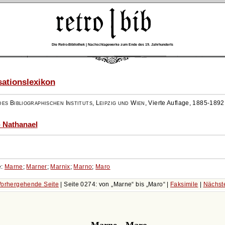
Die Retro-Bibliothek | Nachschlagewerke zum Ende des 19. Jahrhunderts
ationslexikon
es Bibliographischen Instituts, Leipzig und Wien
,
Vierte Auflage, 1885-1892
- Nathanael
e:
Marne
;
Marner
;
Marnix
;
Marno
;
Maro
orhergehende Seite
| Seite 0274: von
Marne
bis
Maro
|
Faksimile
|
Nächst
Marne - Maro.