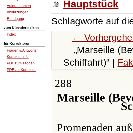
Hauptstück
Autorennamen
Abkürzungen
Schlagworte auf di
Rundgang
zum Künstlerlexikon
← Vorhergehe
Index
für Korrektoren
Marseille (B
Fragen & Antworten
Korrekturhilfe
Schiffahrt)
|
Fak
PDF zum Taggen
PDF zur Korrektur
288
Marseille (Be
Sc
Promenaden auße