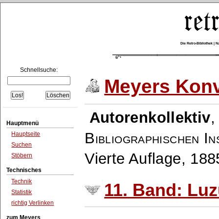
Die Retro-Bibliothek |
Schnellsuche:
Meyers Konv
Autorenkollektiv
Hauptmenü
Bibliographischen In
Hauptseite
Suchen
Vierte Auflage, 18
Stöbern
Technisches
Technik
11. Band: Luz
Statistik
richtig Verlinken
zum Meyers