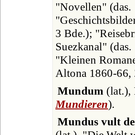
"Novellen" (das. 
"Geschichtsbilde
3 Bde.); "Reiseb
Suezkanal" (das. 
"Kleinen Romane
Altona 1860-66,
Mundum
(lat.),
Mundieren
).
Mundus vult dec
(lat.), "Die Welt 