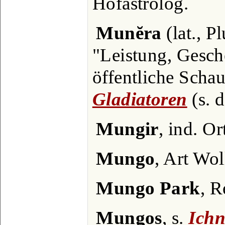
Hofastrolog.
Munĕra
(lat., P
"Leistung, Gesch
öffentliche Schau
Gladiatoren
(s. d
Mungir
, ind. Or
Mungo
, Art Wol
Mungo Park
, R
Mungos
, s.
Ich