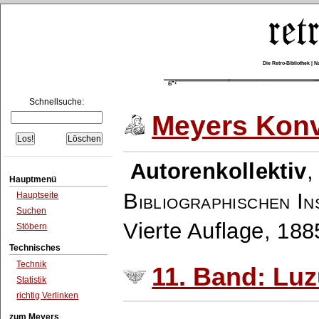
Die Retro-Bibliothek |
Schnellsuche:
Meyers Konv
Autorenkollektiv
Hauptmenü
Bibliographischen In
Hauptseite
Suchen
Vierte Auflage, 18
Stöbern
Technisches
Technik
11. Band: Luz
Statistik
richtig Verlinken
zum Meyers