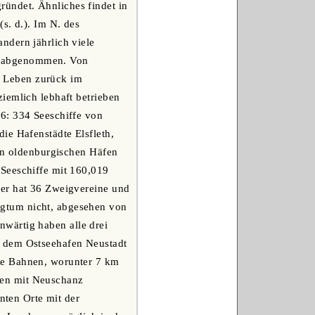
ündet. Ähnliches findet in
(s. d.). Im N. des
ndern jährlich viele
ark abgenommen. Von
he Leben zurück im
iemlich lebhaft betrieben
6: 334 Seeschiffe von
ie Hafenstädte Elsfleth,
 in oldenburgischen Häfen
 Seeschiffe mit 160,019
ger hat 36 Zweigvereine und
gtum nicht, abgesehen von
wärtig haben alle drei
h dem Ostseehafen Neustadt
te Bahnen, worunter 7 km
men mit Neuschanz
ten Orte mit der