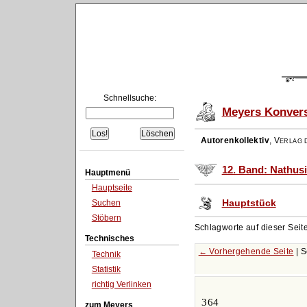
Schnellsuche:
Meyers Konvers
Autorenkollektiv
,
Verlag d
12. Band: Nathus
Hauptmenü
Hauptseite
Hauptstück
Suchen
Stöbern
Schlagworte auf dieser Seit
Technisches
← Vorhergehende Seite
| S
Technik
Statistik
richtig Verlinken
364
zum Meyers