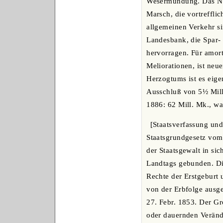
Wesermündung. Das Netz
Marsch, die vortreffli
allgemeinen Verkehr si
Landesbank, die Spar-
hervorragen. Für amort
Meliorationen, ist neu
Herzogtums ist es eige
Ausschluß von 5½ Mill
1886: 62 Mill. Mk., w
[Staatsverfassung un
Staatsgrundgesetz vom
der Staatsgewalt in si
Landtags gebunden. Di
Rechte der Erstgeburt 
von der Erbfolge ausge
27. Febr. 1853. Der Gr
oder dauernden Verände