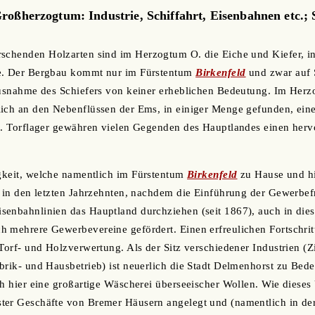
oßherzogtum: Industrie, Schiffahrt, Eisenbahnen etc.; 
rschenden Holzarten sind im Herzogtum O. die Eiche und Kiefer, i
e. Der Bergbau kommt nur im Fürstentum
Birkenfeld
und zwar auf S
 Ausnahme des Schiefers von keiner erheblichen Bedeutung. Im Her
ich an den Nebenflüssen der Ems, in einiger Menge gefunden, eine
en. Torflager gewähren vielen Gegenden des Hauptlandes einen her
igkeit, welche namentlich im Fürstentum
Birkenfeld
zu Hause und hi
h in den letzten Jahrzehnten, nachdem die Einführung der Gewerbefr
enbahnlinien das Hauptland durchziehen (seit 1867), auch in diese
 mehrere Gewerbevereine gefördert. Einen erfreulichen Fortschritt
 Torf- und Holzverwertung. Als der Sitz verschiedener Industrien (Z
brik- und Hausbetrieb) ist neuerlich die Stadt Delmenhorst zu Bed
ch hier eine großartige Wäscherei überseeischer Wollen. Wie dieses
ter Geschäfte von Bremer Häusern angelegt und (namentlich in de