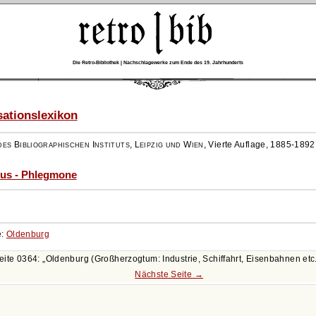
Die Retro-Bibliothek | Nachschlagewerke zum Ende des 19. Jahrhunderts
ationslexikon
es Bibliographischen Instituts, Leipzig und Wien
,
Vierte Auflage, 1885-1892
ius - Phlegmone
e:
Oldenburg
eite 0364:
Oldenburg (Großherzogtum: Industrie, Schiffahrt, Eisenbahnen etc
Nächste Seite →