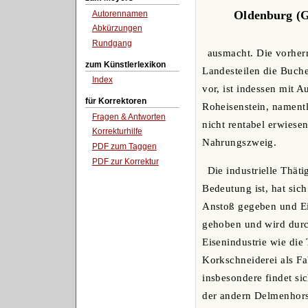
Oldenburg (Gr
Autorennamen
Abkürzungen
Rundgang
ausmacht. Die vorher
zum Künstlerlexikon
Landesteilen die Buch
Index
vor, ist indessen mit
für Korrektoren
Roheisenstein, namentl
Fragen & Antworten
nicht rentabel erwies
Korrekturhilfe
Nahrungszweig.
PDF zum Taggen
PDF zur Korrektur
Die industrielle Thät
Bedeutung ist, hat sic
Anstoß gegeben und Eis
gehoben und wird durch
Eisenindustrie wie die
Korkschneiderei als Fa
insbesondere findet si
der andern Delmenhors