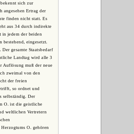
bekennt sich zur
ch angesehen Ertrag der
e finden nicht statt. Es
ht aus 34 durch indirekte
t in jedem der beiden
rn bestehend, eingesetzt.
. Der gesamte Staatsbedarf
tliche Landtag wird alle 3
ner Auflösung muß der neue
lich zweimal von den
cht der freien
rifft, so ordnet und
s selbständig. Der
O. ist die geistliche
d weltlichen Vertretern
ischen
s Herzogtums O. gehören