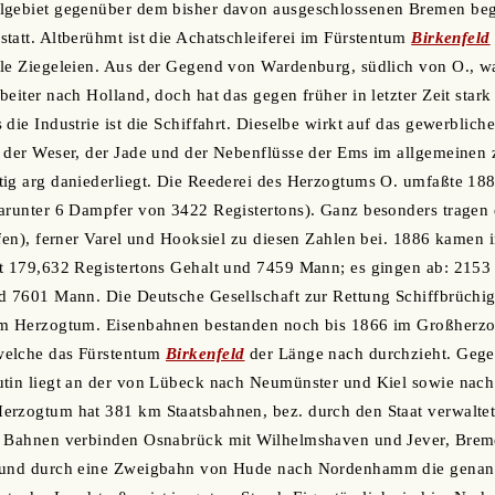
lgebiet gegenüber dem bisher davon ausgeschlossenen Bremen begr
tatt. Altberühmt ist die Achatschleiferei im Fürstentum
Birkenfeld
le Ziegeleien. Aus der Gegend von Wardenburg, südlich von O., wa
beiter nach Holland, doch hat das gegen früher in letzter Zeit st
 die Industrie ist die Schiffahrt. Dieselbe wirkt auf das gewerblic
 der Weser, der Jade und der Nebenflüsse der Ems im allgemeinen z
ig arg daniederliegt. Die Reederei des Herzogtums O. umfaßte 188
arunter 6 Dampfer von 3422 Registertons). Ganz besonders tragen d
afen), ferner Varel und Hooksiel zu diesen Zahlen bei. 1886 kamen
it 179,632 Registertons Gehalt und 7459 Mann; es gingen ab: 2153
nd 7601 Mann. Die Deutsche Gesellschaft zur Rettung Schiffbrüchi
im Herzogtum. Eisenbahnen bestanden noch bis 1866 im Großherzo
welche das Fürstentum
Birkenfeld
der Länge nach durchzieht. Gegen
utin liegt an der von Lübeck nach Neumünster und Kiel sowie nac
erzogtum hat 381 km Staatsbahnen, bez. durch den Staat verwalte
e Bahnen verbinden Osnabrück mit Wilhelmshaven und Jever, Bre
 und durch eine Zweigbahn von Hude nach Nordenhamm die genann