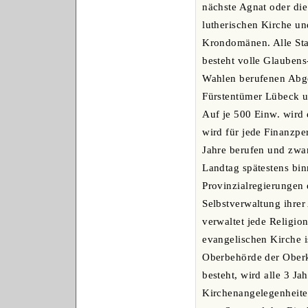
nächste Agnat oder di
lutherischen Kirche un
Krondomänen. Alle Staa
besteht volle Glaubens
Wahlen berufenen Abge
Fürstentümer Lübeck 
Auf je 500 Einw. wird
wird für jede Finanzpe
Jahre berufen und zwar
Landtag spätestens bi
Provinzialregierungen 
Selbstverwaltung ihrer 
verwaltet jede Religio
evangelischen Kirche i
Oberbehörde der Oberki
besteht, wird alle 3 J
Kirchenangelegenheite