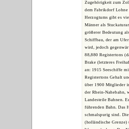
Zugehörigkeit zum Zol
dem Fabrikdorf Lohne s
Herzogtums gibt es vie
Männer als Stuckaturar
größerer Bedeutung als
Schiffbau, der am Ufer
wird, jedoch gegenwärt
88,880 Registertons (d
Brake (letzteres Freih
an: 1915 Seeschiffe m
Registertons Gehalt u
über 1900 Mitglieder 
der Rhein-Nahebahn, 
Landesteile Bahnen. E
führenden Bahn. Das H
schmalspurig sind. Di
(holländische Grenze)