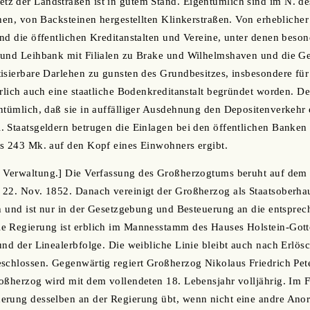
 der Landstraßen ist in gutem Stand. Eigentümlich sind im N. des
chen, von Backsteinen hergestellten Klinkerstraßen. Von erhebliche
nd die öffentlichen Kreditanstalten und Vereine, unter denen beso
 und Leihbank mit Filialen zu Brake und Wilhelmshaven und die G
isierbare Darlehen zu gunsten des Grundbesitzes, insbesondere für 
erlich auch eine staatliche Bodenkreditanstalt begründet worden. D
ntümlich, daß sie in auffälliger Ausdehnung den Depositenverkehr 
. Staatsgeldern betrugen die Einlagen bei den öffentlichen Banke
as 243 Mk. auf den Kopf eines Einwohners ergibt.
d Verwaltung.] Die Verfassung des Großherzogtums beruht auf dem 
 22. Nov. 1852. Danach vereinigt der Großherzog als Staatsoberha
ch und ist nur in der Gesetzgebung und Besteuerung an die entspre
e Regierung ist erblich im Mannesstamm des Hauses Holstein-Gott
und der Linealerbfolge. Die weibliche Linie bleibt auch nach Erl
schlossen. Gegenwärtig regiert Großherzog Nikolaus Friedrich Peter
oßherzog wird mit dem vollendeten 18. Lebensjahr volljährig. Im F
rung desselben an der Regierung übt, wenn nicht eine andre Anord