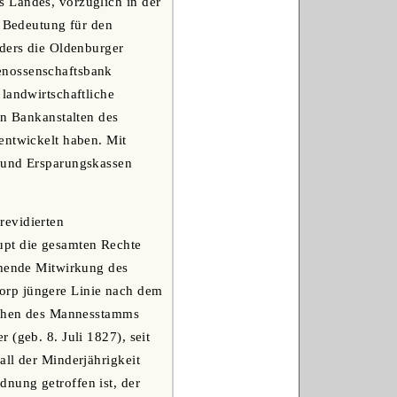
 Landes, vorzüglich in der
r Bedeutung für den
nders die Oldenburger
enossenschaftsbank
landwirtschaftliche
en Bankanstalten des
entwickelt haben. Mit
n und Ersparungskassen
revidierten
upt die gesamten Rechte
chende Mitwirkung des
orp jüngere Linie nach dem
öschen des Mannesstamms
 (geb. 8. Juli 1827), seit
all der Minderjährigkeit
nung getroffen ist, der