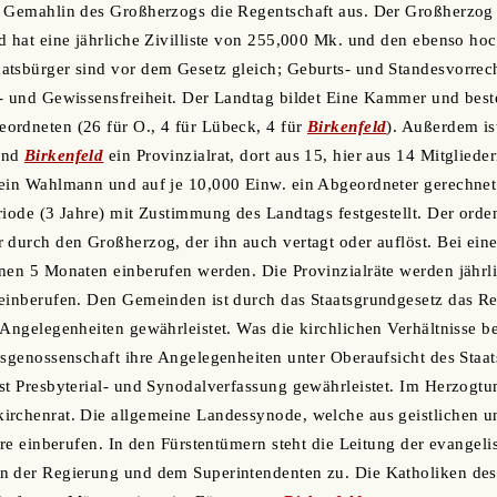
e Gemahlin des Großherzogs die Regentschaft aus. Der Großherzog 
d hat eine jährliche Zivilliste von 255,000 Mk. und den ebenso ho
tsbürger sind vor dem Gesetz gleich; Geburts- und Standesvorrecht
- und Gewissensfreiheit. Der Landtag bildet Eine Kammer und beste
ordneten (26 für O., 4 für Lübeck, 4 für
Birkenfeld
). Außerdem is
und
Birkenfeld
ein Provinzialrat, dort aus 15, hier aus 14 Mitgliede
 ein Wahlmann und auf je 10,000 Einw. ein Abgeordneter gerechnet
riode (3 Jahre) mit Zustimmung des Landtags festgestellt. Der orden
 durch den Großherzog, der ihn auch vertagt oder auflöst. Bei ei
nnen 5 Monaten einberufen werden. Die Provinzialräte werden jähr
einberufen. Den Gemeinden ist durch das Staatsgrundgesetz das Re
Angelegenheiten gewährleistet. Was die kirchlichen Verhältnisse bet
nsgenossenschaft ihre Angelegenheiten unter Oberaufsicht des Staat
st Presbyterial- und Synodalverfassung gewährleistet. Im Herzogtum 
rchenrat. Die allgemeine Landessynode, welche aus geistlichen un
ahre einberufen. In den Fürstentümern steht die Leitung der evangel
n der Regierung und dem Superintendenten zu. Die Katholiken de